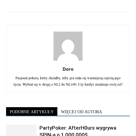
Doro
Pasjonat pokera, który chciałby, żeby gra stała się ważniejszą częścią jego
życia. Wybrał się w drogę z NL2 do NL100. Czy kiedyś zrealizuje swój cel?
PODOBNE ARTYKUŁY
WIĘCEJ OD AUTORA
PartyPoker: AfterH0urs wygrywa
SPIN-a o 1.000.000$