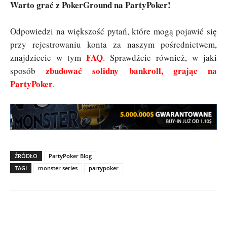
Warto grać z PokerGround na PartyPoker!
Odpowiedzi na większość pytań, które mogą pojawić się
przy rejestrowaniu konta za naszym pośrednictwem,
FAQ
znajdziecie w tym
. Sprawdźcie również, w jaki
zbudować solidny bankroll, grając na
sposób
PartyPoker
.
ŹRÓDŁO
PartyPoker Blog
TAGI
monster series
partypoker