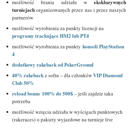
ekskluzywnych
możliwość brania udziału w
turniejach
organizowanych przez nas i przez naszych
partnerów
możliwość wyrobienia za punkty licencji na
programy trackujące HM2 lub PT4
konsoli PlayStation
możliwość wyrobienia za punkty
4
dodatkowy rakeback od PokerGround
40% rakeback
VIP Diamond
z softu – dla członków
Club 50%
reload bonus
100% do 500$
– jeśli zajdzie taka
potrzeba
możliwość wzięcia udziału w wyścigach punktowych
(rakeraces) o pakiety wyjazdowe na turnieje live