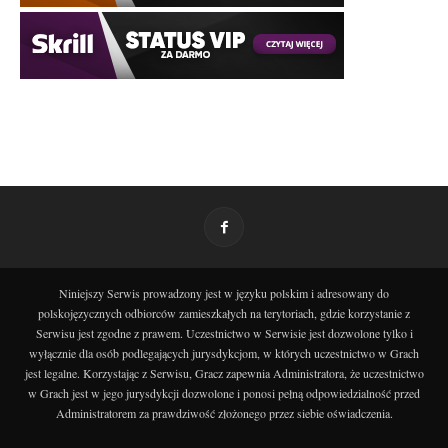
Niniejszy Serwis prowadzony jest w języku polskim i adresowany do
polskojęzycznych odbiorców zamieszkałych na terytoriach, gdzie korzystanie z
Serwisu jest zgodne z prawem. Uczestnictwo w Serwisie jest dozwolone tylko i
wyłącznie dla osób podlegających jurysdykcjom, w których uczestnictwo w Grach
jest legalne. Korzystając z Serwisu, Gracz zapewnia Administratora, że uczestnictwo
w Grach jest w jego jurysdykcji dozwolone i ponosi pełną odpowiedzialność przed
Administratorem za prawdziwość złożonego przez siebie oświadczenia.