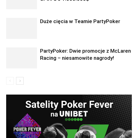
Duże cięcia w Teamie PartyPoker
PartyPoker: Dwie promocje z McLaren
Racing – niesamowite nagrody!