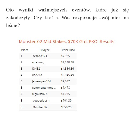
Oto wyniki ważniejszych eventów, które już się
zakończyły. Czy ktoś z Was rozpoznaje swój nick na
liście?