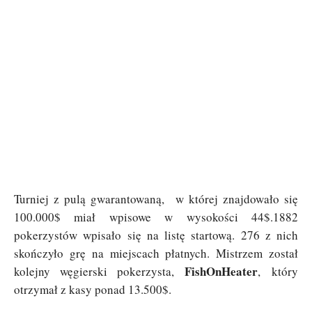
Turniej z pulą gwarantowaną, w której znajdowało się
100.000$ miał wpisowe w wysokości 44$.1882
pokerzystów wpisało się na listę startową. 276 z nich
skończyło grę na miejscach płatnych. Mistrzem został
FishOnHeater
kolejny węgierski pokerzysta,
, który
otrzymał z kasy ponad 13.500$.