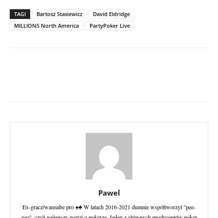
TAGI
Bartosz Stasiewicz
David Eldridge
MILLIONS North America
PartyPoker Live
Pawel
Ex-gracz/wannabe pro ♠♣ W latach 2016-2021 dumnie współtworzył "pee-
gee", czyli najlepszy portal o pokerze. Jeden z głównych producentów poker