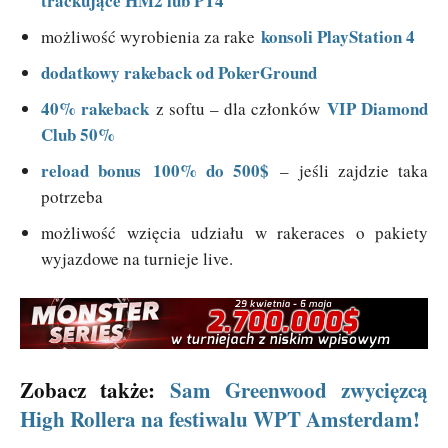
trackujące HM2 lub PT4
konsoli PlayStation 4
możliwość wyrobienia za rake
dodatkowy rakeback od PokerGround
40% rakeback
VIP Diamond
z softu – dla członków
Club 50%
reload bonus
100% do 500$
– jeśli zajdzie taka
potrzeba
możliwość wzięcia udziału w rakeraces o pakiety
wyjazdowe na turnieje live.
Zobacz także:
Sam Greenwood zwycięzcą
High Rollera na festiwalu WPT Amsterdam!