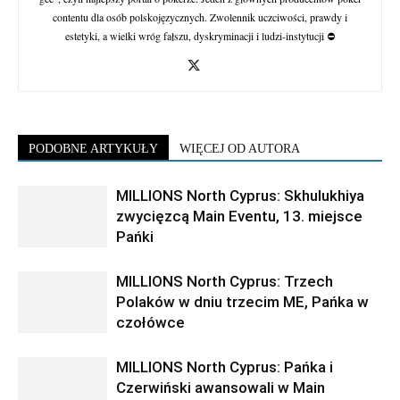
contentu dla osób polskojęzycznych. Zwolennik uczciwości, prawdy i
estetyki, a wielki wróg fałszu, dyskryminacji i ludzi-instytucji ⛔
PODOBNE ARTYKUŁY
WIĘCEJ OD AUTORA
MILLIONS North Cyprus: Skhulukhiya
zwycięzcą Main Eventu, 13. miejsce
Pańki
MILLIONS North Cyprus: Trzech
Polaków w dniu trzecim ME, Pańka w
czołówce
MILLIONS North Cyprus: Pańka i
Czerwiński awansowali w Main