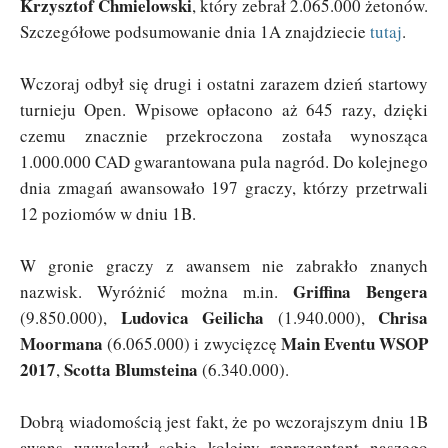
Krzysztof Chmielowski
, który zebrał 2.065.000 żetonów.
Szczegółowe podsumowanie dnia 1A znajdziecie
tutaj
.
Wczoraj odbył się drugi i ostatni zarazem dzień startowy
turnieju Open. Wpisowe opłacono aż 645 razy, dzięki
czemu znacznie przekroczona została wynosząca
1.000.000 CAD gwarantowana pula nagród. Do kolejnego
dnia zmagań awansowało 197 graczy, którzy przetrwali
12 poziomów w dniu 1B.
W gronie graczy z awansem nie zabrakło znanych
Griffina Bengera
nazwisk. Wyróżnić można m.in.
Ludovica Geilicha
Chrisa
(9.850.000),
(1.940.000),
Moormana
Main Eventu WSOP
(6.065.000) i zwycięzcę
2017
Scotta Blumsteina
,
(6.340.000).
Dobrą wiadomością jest fakt, że po wczorajszym dniu 1B
awans wywalczył sobie kolejny reprezentant naszego