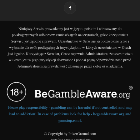
Niniejszy Serwis prowadzony jest w języku polskim i adresowany do
polskojęzycznych odbiorców zamieszkałych na terytoriach, gdzie korzystanie z
Serwisu jest zgodne z prawem. Uczestnictwo w Serwisie jest dozwolone tylko i
wyłącznie dla osób podlegających jurysdykcjom, w których uczestnictwo w Grach
jest legalne. Korzystając z Serwisu, Gracz zapewnia Administratora, że uczestnictwo
w Grach jest w jego jurysdykcji dozwolone i ponosi pełną odpowiedzialność przed
Administratorem za prawdziwość złożonego przez siebie oświadczenia.
Please play responsibility - gambling can be harmful if not controlled and may
lead to addiction! In case of problems look for help - begambleaware.org and
gamstop.co.uk
© Copyright by PokerGround.com
Wszelkie prawa zastrzeżone