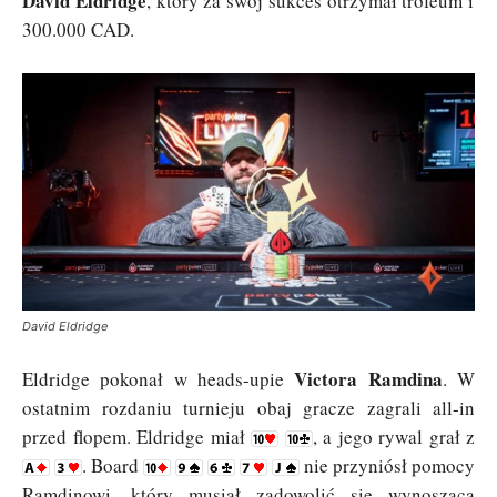
David Eldridge
, który za swój sukces otrzymał trofeum i
300.000 CAD.
David Eldridge
Victora Ramdina
Eldridge pokonał w heads-upie
. W
ostatnim rozdaniu turnieju obaj gracze zagrali all-in
przed flopem. Eldridge miał
, a jego rywal grał z
. Board
nie przyniósł pomocy
Ramdinowi, który musiał zadowolić się wynoszącą