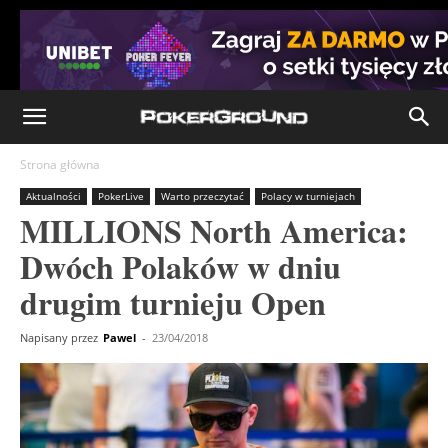
Strona główna
Aktualności
PokerLive
Warto przeczytać
Polacy w turniejach
MILLIONS North America:
Dwóch Polaków w dniu
drugim turnieju Open
Napisany przez
Pawel
-
23/04/2018