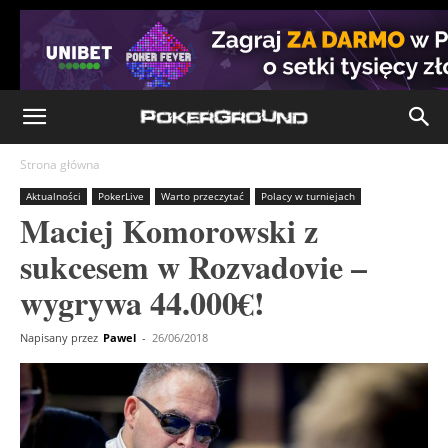
Strona główna
Aktualności
PokerLive
Warto przeczytać
Polacy w turniejach
Maciej Komorowski z
sukcesem w Rozvadovie –
wygrywa 44.000€!
Napisany przez
Pawel
-
26/06/2018