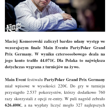
Maciej Komorowski zaliczył bardzo udany występ we
wczorajszym finale Main Eventu PartyPoker Grand
Prix Germany. W wyniku czteroosobowego deala na
jego konto trafiło 44.071€. Dla Polaka to największa
dotychczas wygrana z turniejów na żywo.
Main Event
PartyPoker Grand Prix Germany
festiwalu
miał wpisowe w wysokości 220€. Do gry w turnieju
przystąpiło 2.537 pokerzystów, którzy dodatkowo 760
razy skorzystali z opcji re-entry. W puli nagród zebrało
626.400€
, a na wypłaty liczyć mogło 327 najlepszych