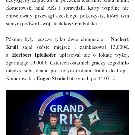
Komorowski miał AKs i sprawdził. Karty wspólne nie
zniwelowały przewagi czeskiego pokerzysty, który tym
samym podwoił swój stack kosztem Polaka.
Norbert
Później były jeszcze tylko dwie eliminacje –
Krull
zajął szóste miejsce i zainkasował 13.000€,
Heribert Ipfelkofer
a
uplasował się o lokatę wyżej,
zgarniając 19.000€. Czterech ostatnich graczy uzgodniło
między sobą deala, po którym trofeum trafiło do Cepa.
Eugen Strobel
Komorowski i
otrzymali po 44.071€.