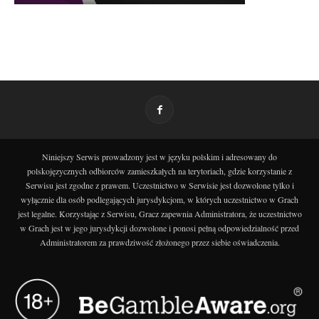
Niniejszy Serwis prowadzony jest w języku polskim i adresowany do
polskojęzycznych odbiorców zamieszkałych na terytoriach, gdzie korzystanie z
Serwisu jest zgodne z prawem. Uczestnictwo w Serwisie jest dozwolone tylko i
wyłącznie dla osób podlegających jurysdykcjom, w których uczestnictwo w Grach
jest legalne. Korzystając z Serwisu, Gracz zapewnia Administratora, że uczestnictwo
w Grach jest w jego jurysdykcji dozwolone i ponosi pełną odpowiedzialność przed
Administratorem za prawdziwość złożonego przez siebie oświadczenia.