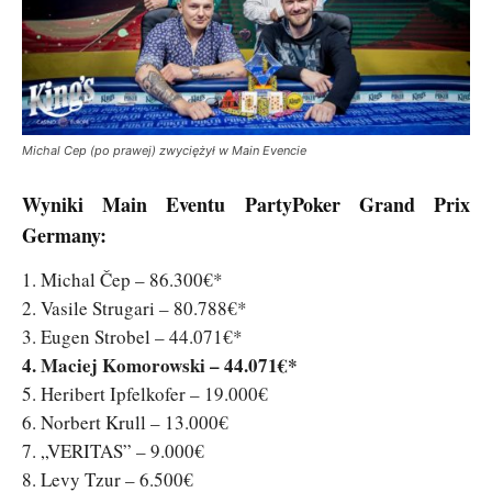
Michal Cep (po prawej) zwyciężył w Main Evencie
Wyniki Main Eventu PartyPoker Grand Prix
Germany:
1. Michal Čep – 86.300€*
2. Vasile Strugari – 80.788€*
3. Eugen Strobel – 44.071€*
4. Maciej Komorowski – 44.071€*
5. Heribert Ipfelkofer – 19.000€
6. Norbert Krull – 13.000€
7. „VERITAS” – 9.000€
8. Levy Tzur – 6.500€