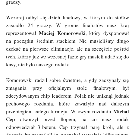
graczy.
Wczoraj odbył się dzień finałowy, w którym do stołów
zasiadło 24 graczy. W gronie finalistów nasz kraj
Maciej Komorowski
reprezentował
, który dysponował
na początku średnim stackiem. Nie musieliśmy długo
czekać na pierwsze eliminacje, ale na szczęście pośród
tych, którzy już we wczesnej fazie gry musieli udać się do
kasy, nie było naszego rodaka.
Komorowski radził sobie świetnie, a gdy zaczynały się
zmagania przy oficjalnym stole finałowym, był
zdecydowanym chip leaderem. Polak nie uniknął jednak
pechowego rozdania, które zaważyło nad dalszym
Michal
przebiegiem całego turnieju. W owym rozdaniu
Cep
otworzył przed flopem, na co nasz rodak
odpowiedział 3-betem. Cep trzymał parę króli, ale z
decyzją, by zagrać all-in, poczekał teatralnie kilka minut.