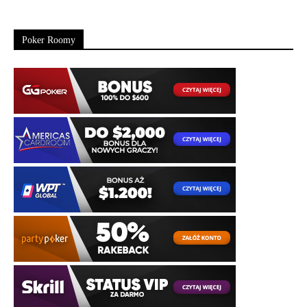
Poker Roomy