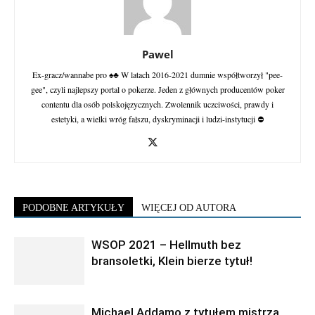
Pawel
Ex-gracz/wannabe pro ♠♣ W latach 2016-2021 dumnie współtworzył "pee-
gee", czyli najlepszy portal o pokerze. Jeden z głównych producentów poker
contentu dla osób polskojęzycznych. Zwolennik uczciwości, prawdy i
estetyki, a wielki wróg fałszu, dyskryminacji i ludzi-instytucji ⛔
PODOBNE ARTYKUŁY
WIĘCEJ OD AUTORA
WSOP 2021 – Hellmuth bez
bransoletki, Klein bierze tytuł!
Michael Addamo z tytułem mistrza