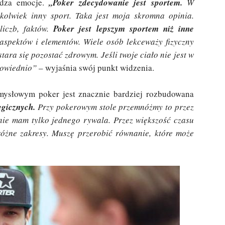
udza emocje.
,,Poker zdecydowanie jest sportem.
W
kikolwiek inny sport. Taka jest moja skromna opinia.
liczb, faktów.
Poker jest lepszym sportem niż inne
aspektów i elementów. Wiele osób lekceważy fizyczny
tara się pozostać zdrowym. Jeśli twoje ciało nie jest w
dpowiednio”
– wyjaśnia swój punkt widzenia.
słowym poker jest znacznie bardziej rozbudowana
egicznych.
Przy pokerowym stole przemnóżmy to przez
y nie mam tylko jednego rywala. Przez większość czasu
 różne zakresy. Muszę przerobić równanie, które może