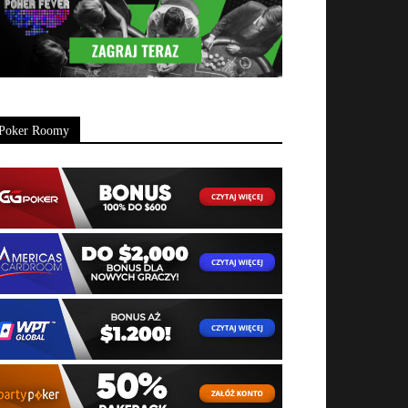
Poker Roomy