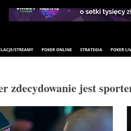
ELACJE/STREAMY
POKER ONLINE
STRATEGIA
POKER LI
er zdecydowanie jest sport