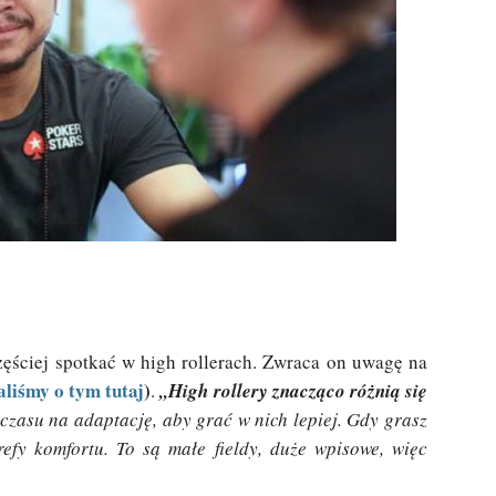
ęściej spotkać w high rollerach. Zwraca on uwagę na
aliśmy o tym tutaj
)
.
,,High rollery znacząco różnią się
zasu na adaptację, aby grać w nich lepiej. Gdy grasz
refy komfortu. To są małe fieldy, duże wpisowe, więc