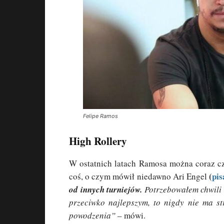
Felipe Ramos
High Rollery
W ostatnich latach Ramosa można coraz cz
(
pis
coś, o czym mówił niedawno Ari Engel
od innych turniejów.
Potrzebowałem chwili c
przeciwko najlepszym, to nigdy nie ma st
powodzenia”
– mówi.