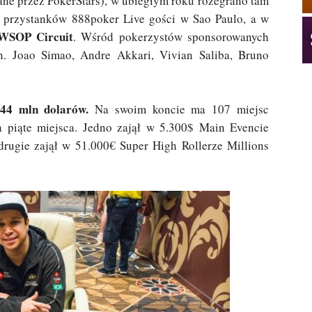
ne przez PokerStars), w ubiegłym roku rozegrano tam
z przystanków 888poker Live gości w Sao Paulo, a w
WSOP Circuit
. Wśród pokerzystów sponsorowanych
n. Joao Simao, Andre Akkari, Vivian Saliba, Bruno
.44 mln dolarów.
Na swoim koncie ma 107 miejsc
a piąte miejsca. Jedno zajął w 5.300$ Main Evencie
drugie zajął w 51.000€ Super High Rollerze Millions