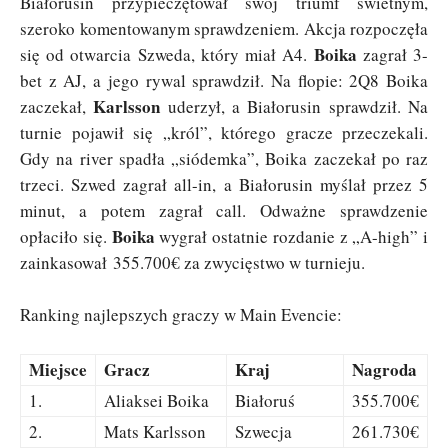
Białorusin przypieczętował swój triumf świetnym,
szeroko komentowanym sprawdzeniem. Akcja rozpoczęła
Boika
się od otwarcia Szweda, który miał A4.
zagrał 3-
bet z AJ, a jego rywal sprawdził. Na flopie: 2Q8 Boika
Karlsson
zaczekał,
uderzył, a Białorusin sprawdził. Na
turnie pojawił się „król”, którego gracze przeczekali.
Gdy na river spadła „siódemka”, Boika zaczekał po raz
trzeci. Szwed zagrał all-in, a Białorusin myślał przez 5
minut, a potem zagrał call. Odważne sprawdzenie
Boika
opłaciło się.
wygrał ostatnie rozdanie z „A-high” i
zainkasował 355.700€ za zwycięstwo w turnieju.
Ranking najlepszych graczy w Main Evencie:
Miejsce
Gracz
Kraj
Nagroda
1.
Aliaksei Boika
Białoruś
355.700€
2.
Mats Karlsson
Szwecja
261.730€