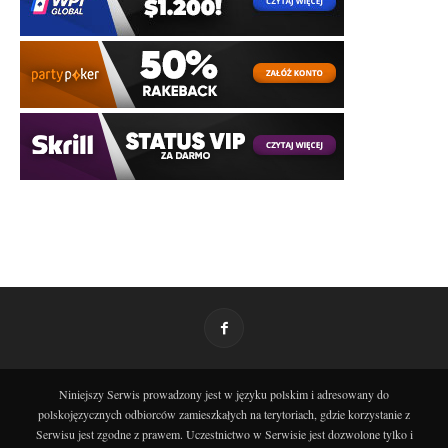
Niniejszy Serwis prowadzony jest w języku polskim i adresowany do
polskojęzycznych odbiorców zamieszkałych na terytoriach, gdzie korzystanie z
Serwisu jest zgodne z prawem. Uczestnictwo w Serwisie jest dozwolone tylko i