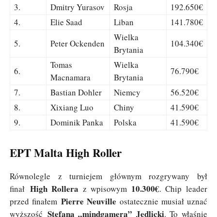
3.
Dmitry Yurasov
Rosja
192.650€
4.
Elie Saad
Liban
141.780€
Wielka
5.
Peter Ockenden
104.340€
Brytania
Tomas
Wielka
6.
76.790€
Macnamara
Brytania
7.
Bastian Dohler
Niemcy
56.520€
8.
Xixiang Luo
Chiny
41.590€
9.
Dominik Panka
Polska
41.590€
EPT Malta High Roller
Równolegle z turniejem głównym rozgrywany był
High Rollera
10.300€
finał
z wpisowym
. Chip leader
Pierre Neuville
przed finałem
ostatecznie musiał uznać
Stefana „mindgamera” Jedlicki
wyższość
. To właśnie