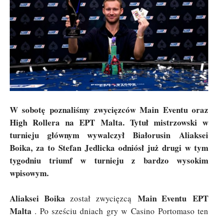
W sobotę poznaliśmy zwycięzców Main Eventu oraz
High Rollera na EPT Malta. Tytuł mistrzowski w
turnieju głównym wywalczył Białorusin Aliaksei
Boika, za to Stefan Jedlicka odniósł już drugi w tym
tygodniu triumf w turnieju z bardzo wysokim
wpisowym.
Aliaksei Boika
Main Eventu
EPT
został zwycięzcą
Malta
. Po sześciu dniach gry w Casino Portomaso ten