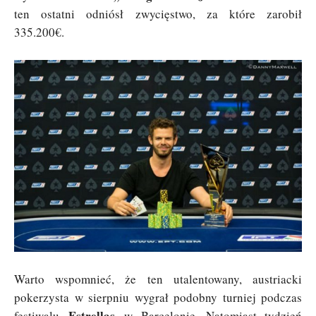
ten ostatni odniósł zwycięstwo, za które zarobił
335.200€.
Warto wspomnieć, że ten utalentowany, austriacki
pokerzysta w sierpniu wygrał podobny turniej podczas
Estrellas
festiwalu
w Barcelonie. Natomiast tydzień