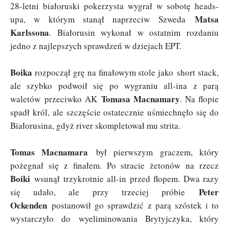
28-letni białoruski pokerzysta wygrał w sobotę heads-
Matsa
upa, w którym stanął naprzeciw Szweda
Karlssona
. Białorusin wykonał w ostatnim rozdaniu
jedno z najlepszych sprawdzeń w dziejach EPT.
Boika
rozpoczął grę na finałowym stole jako short stack,
ale szybko podwoił się po wygraniu all-ina z parą
Tomasa Macnamary
waletów przeciwko AK
. Na flopie
spadł król, ale szczęście ostatecznie uśmiechnęło się do
Białorusina, gdyż river skompletował mu strita.
Tomas Macnamara
był pierwszym graczem, który
pożegnał się z finałem. Po stracie żetonów na rzecz
Boiki
wsunął trzykrotnie all-in przed flopem. Dwa razy
Peter
się udało, ale przy trzeciej próbie
Ockenden
postanowił go sprawdzić z parą szóstek i to
wystarczyło do wyeliminowania Brytyjczyka, który