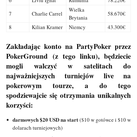
6
Liviu Ignat
Rumunia
78.220€
Wielka
7
Charlie Carrel
58.670€
Brytania
8
Kilian Kramer
Niemcy
43.300€
Zakładając konto na PartyPoker przez
PokerGround (
z tego linku
), będziecie
mogli walczyć w satelitach do
najważniejszych turniejów live na
pokerowym tourze, a do tego
spodziewajcie się otrzymania unikalnych
korzyści:
darmowych $20 USD na start
($10 w gotówce i $10 w
dolarach turniejowych)