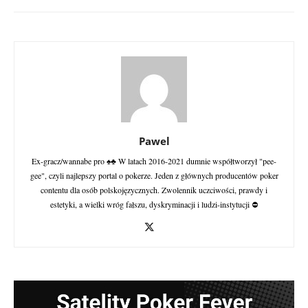
Pawel
Ex-gracz/wannabe pro ♠♣ W latach 2016-2021 dumnie współtworzył "pee-
gee", czyli najlepszy portal o pokerze. Jeden z głównych producentów poker
contentu dla osób polskojęzycznych. Zwolennik uczciwości, prawdy i
estetyki, a wielki wróg fałszu, dyskryminacji i ludzi-instytucji ⛔