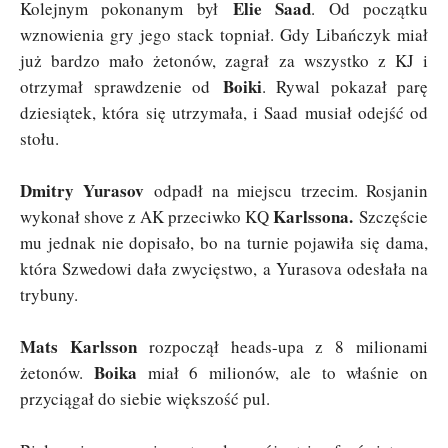
Elie Saad
Kolejnym pokonanym był
. Od początku
wznowienia gry jego stack topniał. Gdy Libańczyk miał
już bardzo mało żetonów, zagrał za wszystko z KJ i
Boiki
otrzymał sprawdzenie od
. Rywal pokazał parę
dziesiątek, która się utrzymała, i Saad musiał odejść od
stołu.
Dmitry Yurasov
odpadł na miejscu trzecim. Rosjanin
Karlssona.
wykonał shove z AK przeciwko KQ
Szczęście
mu jednak nie dopisało, bo na turnie pojawiła się dama,
która Szwedowi dała zwycięstwo, a Yurasova odesłała na
trybuny.
Mats Karlsson
rozpoczął heads-upa z 8 milionami
Boika
żetonów.
miał 6 milionów, ale to właśnie on
przyciągał do siebie większość pul.