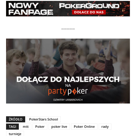
_____
ŹRÓDŁO
PokerStars School
TAGI
mtt
Poker
poker live
Poker Online
rady
turnieje