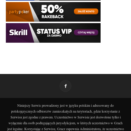
Niniejszy Serwis prowadzony jest w języku polskim i adresowany do
polskojęzycznych odbiorców zamieszkałych na terytoriach, gdzie korzystanie z
Serwisu jest zgodne z prawem. Uczestnictwo w Serwisie jest dozwolone tylko i
wyłącznie dla osób podlegających jurysdykcjom, w których uczestnictwo w Grach
jest legalne. Korzystając z Serwisu, Gracz zapewnia Administratora, że uczestnictwo