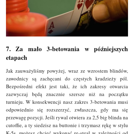
7. Za mało 3-betowania w późniejszych
etapach
Jak zauważyliśmy powyżej, wraz ze wzrostem blindów,
zawodnicy są zachęcani do częstych kradzieży pól.
Bezpośredni efekt jest taki, że ich zakresy otwarcia
zazwyczaj będą znacznie szersze niż na początku
turnieju. W konsekwencji nasz zakres 3-betowania musi
odpowiednio się rozszerzyć, zwłaszcza, gdy ma się
przewagę pozycji. Jeśli rywal otwiera za 2,5 big blinda na
cutoffie, a ty siedzisz na buttonie i trzymasz rękę w stylu
K-5s, możesz chcieć wykonać re-steal w zależności od