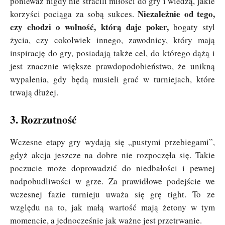
ponieważ nigdy nie stracili miłości do gry i wiedzą, jakie
Niezależnie od tego,
korzyści pociąga za sobą sukces.
czy chodzi o wolność, którą daje poker,
bogaty styl
życia, czy cokolwiek innego, zawodnicy, który mają
inspirację do gry, posiadają także cel, do którego dążą i
jest znacznie większe prawdopodobieństwo, że unikną
wypalenia, gdy będą musieli grać w turniejach, które
trwają dłużej.
3. Rozrzutność
Wczesne etapy gry wydają się „pustymi przebiegami”,
gdyż akcja jeszcze na dobre nie rozpoczęła się. Takie
poczucie może doprowadzić do niedbałości i pewnej
nadpobudliwości w grze. Za prawidłowe podejście we
wczesnej fazie turnieju uważa się grę tight. To ze
względu na to, jak małą wartość mają żetony w tym
momencie, a jednocześnie jak ważne jest przetrwanie.