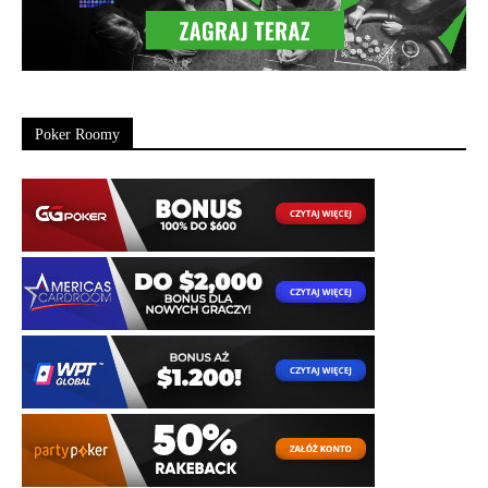
Poker Roomy