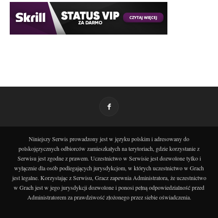
Niniejszy Serwis prowadzony jest w języku polskim i adresowany do
polskojęzycznych odbiorców zamieszkałych na terytoriach, gdzie korzystanie z
Serwisu jest zgodne z prawem. Uczestnictwo w Serwisie jest dozwolone tylko i
wyłącznie dla osób podlegających jurysdykcjom, w których uczestnictwo w Grach
jest legalne. Korzystając z Serwisu, Gracz zapewnia Administratora, że uczestnictwo
w Grach jest w jego jurysdykcji dozwolone i ponosi pełną odpowiedzialność przed
Administratorem za prawdziwość złożonego przez siebie oświadczenia.