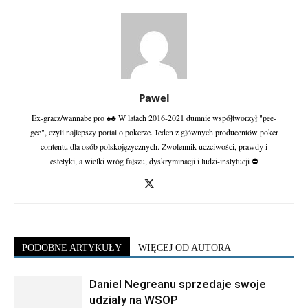
Pawel
Ex-gracz/wannabe pro ♠♣ W latach 2016-2021 dumnie współtworzył "pee-
gee", czyli najlepszy portal o pokerze. Jeden z głównych producentów poker
contentu dla osób polskojęzycznych. Zwolennik uczciwości, prawdy i
estetyki, a wielki wróg fałszu, dyskryminacji i ludzi-instytucji ⛔
PODOBNE ARTYKUŁY
WIĘCEJ OD AUTORA
Daniel Negreanu sprzedaje swoje
udziały na WSOP