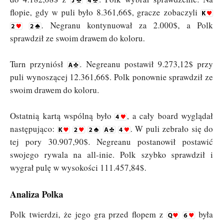
flopie, gdy w puli było 8.361,66$, gracze zobaczyli
. Negranu kontynuował za 2.000$, a Polk
sprawdził ze swoim drawem do koloru.
Turn przyniósł
. Negreanu postawił 9.273,12$ przy
puli wynoszącej 12.361,66$. Polk ponownie sprawdził ze
swoim drawem do koloru.
Ostatnią kartą wspólną było
, a cały board wyglądał
następująco:
. W puli zebrało się do
tej pory 30.907,90$. Negreanu postanowił postawić
swojego rywala na all-inie. Polk szybko sprawdził i
wygrał pulę w wysokości 111.457,84$.
Analiza Polka
Polk twierdzi, że jego gra przed flopem z
była