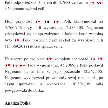
Polk odpowiedział 3-betem do 3.768$ ze swoim
,
a Negreanu wybrał call.
Flop przyniósł
. Polk kontynuował za
3.766,75$ przy puli wynoszącej 7.533,50$. Negreanu
zdecydował się na sprawdzenie, a kolejną kartą wspólną
było
. Polk postawił teraz zakład za wysokość puli
(15.069,50$) i dostał sprawdzenie.
Na riverze pojawiło się
, kompletujące board
. Pula wynosiła już 45.206$, a Polk postawił
Negreanu na all-inie za jego pozostałe 42.547,55$.
Negreanu wykorzystał prawie cały swój time bank, po
czym sprawdził, a wynosząca 130.301,10$ pula
powędrowała do Polka.
Analiza Polka