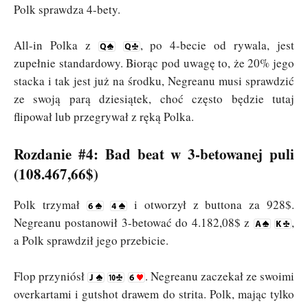
Polk sprawdza 4-bety.
All-in Polka z
, po 4-becie od rywala, jest
zupełnie standardowy. Biorąc pod uwagę to, że 20% jego
stacka i tak jest już na środku, Negreanu musi sprawdzić
ze swoją parą dziesiątek, choć często będzie tutaj
flipował lub przegrywał z ręką Polka.
Rozdanie #4: Bad beat w 3-betowanej puli
(108.467,66$)
Polk trzymał
i otworzył z buttona za 928$.
Negreanu postanowił 3-betować do 4.182,08$ z
,
a Polk sprawdził jego przebicie.
Flop przyniósł
. Negreanu zaczekał ze swoimi
overkartami i gutshot drawem do strita. Polk, mając tylko