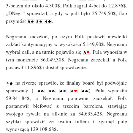
3-betem do około 4.300$. Polk zagrał 4-bet do 12.876$.
„DNegs” sprawdził, a gdy w puli było 25.749,50$, flop
przyniósł
.
Negreanu zaczekał, po czym Polk postawił niewielki
zakład kontynuacyjny w wysokości 5.149,90$. Negreanu
wybrał call, a na turnie pojawiło się
. Pula wynosiła w
tym momencie 36.049,30$. Negreanu zaczekał, a Polk
postawił 11.896$ i dostał sprawdzenie.
na riverze sprawiło, że finalny board był podwójnie
sparowany (
). Pula wynosiła
59.841,84$, a Negreanu ponownie zaczekał. Polk
postanowił blefować z trzecim barrelem, stawiając
swojego rywala na all-inie za 34.633,42$. Negreanu
szybko sprawdził ze swoim fullem i zgarnął pulę
wynoszącą 129.108,68$.