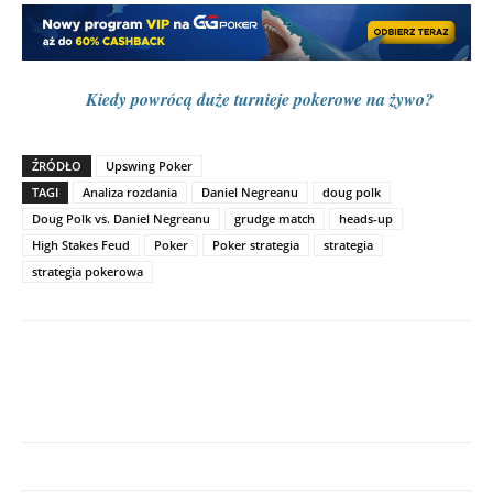
Kiedy powrócą duże turnieje pokerowe na żywo?
ŹRÓDŁO
Upswing Poker
TAGI
Analiza rozdania
Daniel Negreanu
doug polk
Doug Polk vs. Daniel Negreanu
grudge match
heads-up
High Stakes Feud
Poker
Poker strategia
strategia
strategia pokerowa