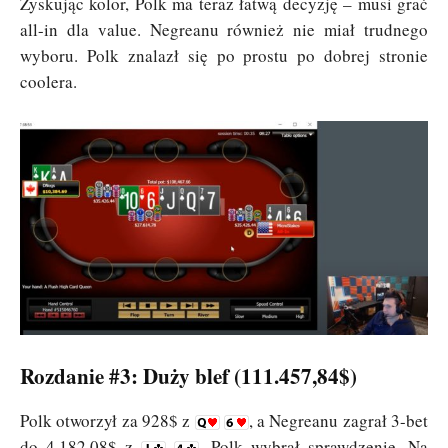
Zyskując kolor, Polk ma teraz łatwą decyzję – musi grać
all-in dla value. Negreanu również nie miał trudnego
wyboru. Polk znalazł się po prostu po dobrej stronie
coolera.
Rozdanie #3: Duży blef (111.457,84$)
Polk otworzył za 928$ z
, a Negreanu zagrał 3-bet
do 4.182,08$ z
. Polk wybrał sprawdzenie. Na