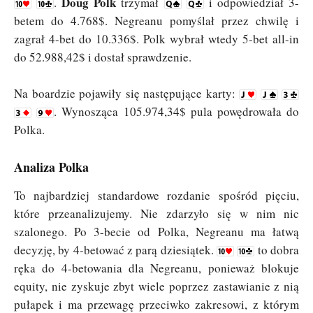
Doug Polk
.
trzymał
i odpowiedział 3-
betem do 4.768$. Negreanu pomyślał przez chwilę i
zagrał 4-bet do 10.336$. Polk wybrał wtedy 5-bet all-in
do 52.988,42$ i dostał sprawdzenie.
Na boardzie pojawiły się następujące karty:
. Wynosząca 105.974,34$ pula powędrowała do
Polka.
Analiza Polka
To najbardziej standardowe rozdanie spośród pięciu,
które przeanalizujemy. Nie zdarzyło się w nim nic
szalonego. Po 3-becie od Polka, Negreanu ma łatwą
decyzję, by 4-betować z parą dziesiątek.
to dobra
ręka do 4-betowania dla Negreanu, ponieważ blokuje
equity, nie zyskuje zbyt wiele poprzez zastawianie z nią
pułapek i ma przewagę przeciwko zakresowi, z którym