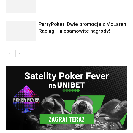
PartyPoker: Dwie promocje z McLaren
Racing – niesamowite nagrody!