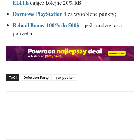
ELITE
dające kolejne 20% RB;
Darmowe PlayStation 4
za wyrobione punkty;
Reload Bonus
100% do 500$
– jeśli zajdzie taka
potrzeba.
TAGI
Defection Party
partypoker