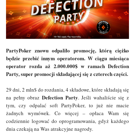
PartyPoker znowu odpaliło promocję, którą ciężko
będzie przebić innym operatorom. W ciągu miesiąca
operator rozda aż 2.000.000$ w ramach Defection
Party, super promocji składającej się z czterech części.
29 dni, 2 mln$ do rozdania, 4 składowe, które składają się
Defection Party
na pełny obraz
. Jeśli wahaliście się z
tym, czy odpalać soft PartyPoker, to już nie macie
żadnych wymówek. Co więcej – opłaca Wam się
codziennie logować do oprogramowania, gdyż każdego
dnia czekają na Was atrakcyjne nagrody.