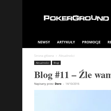
PokerGround.com
NEWSY
ARTYKUŁY
PROMOCJE
R
Strona główna
Aktualności
Aktualności
Blogi
Blog #11 – Źle wa
Napisany przez
Doro
-
14/10/2016