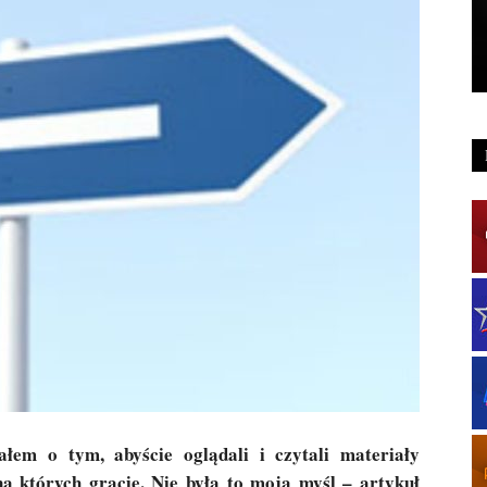
łem o tym, abyście oglądali i czytali materiały
na których gracie. Nie była to moja myśl – artykuł