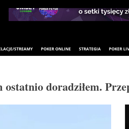
ELACJE/STREAMY
POKER ONLINE
STRATEGIA
POKER LI
m ostatnio doradziłem. Prz