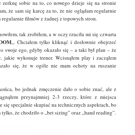
 zerknę sobie na to, co nowego dzieje się na stronie
m, że sam się karcę za to, że nie oglądam regularnie
m regularnie filmów z żadnej z topowych stron.
wiłem, tak zrobiłem, a w oczy rzuciła mi się czwarta
 ZOOM
„. Chciałem tylko kliknąć i dosłownie obejrzeć
o swoje ego, gdyby okazało się – a taki był plan – że
, jakie wykonuje trener. Wcisnąłem play i zacząłem
azało się, że w ogóle nie mam ochoty na ruszanie
 końca, bo jednak zmęczenie dało o sobie znać, ale z
iągnąłem przynajmniej 2-3 rzeczy, które z miejsca
 się specjalnie skupiać na technicznych aspektach, bo
m tylko, że chodziło o „bet sizing” oraz „hand reading”.