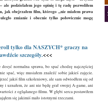
 ale podzielałem jego opinię i tę radę pozwoliłem
ym, jak obejrzałem film, którego „nie miałem prawa
uległo zmianie i obecnie tylko połowicznie mogę
reeroll tylko dla NASZYCH* graczy na
awdźcie szczegóły.
<<<
 dosyć normalna sprawa, bo spać chodzę najczęściej
dnie spać, więc musiałem znaleźć sobie jakieś zajęcie.
jrzeć jakiś film szkoleniowy, ale sam odwiodłem się od
y i uznałem, że ani nie będę grał swojej A-game, ani
artości z oglądanego filmu. W głębi serca postawiłem
ająłem się jakimiś mało istotnymi rzeczami.