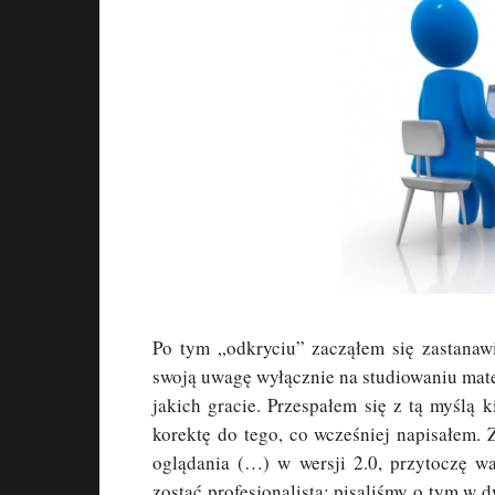
Po tym „odkryciu” zacząłem się zastanawi
swoją uwagę wyłącznie na studiowaniu mat
jakich gracie. Przespałem się z tą myślą 
korektę do tego, co wcześniej napisałem. 
oglądania (…) w wersji 2.0, przytoczę wa
zostać profesjonalistą; pisaliśmy o tym w 