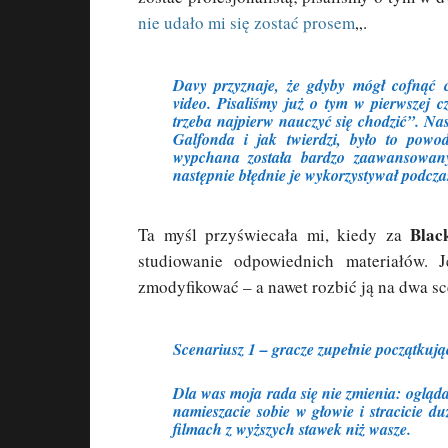
nie udało mi się zostać prosem
„.
Davy
przyznaje, że gdyby mógł cofnąć c
video. Pisaliśmy już o tym w pierwszej cz
trzeba najpierw nauczyć się chodzić”. Na
Galfonda
i jak twierdzi, było to powo
wypchana została bardzo zaawansowany
następnie błędnie je wykorzystywał podcza
Blac
Ta myśl przyświecała mi, kiedy za
studiowanie odpowiednich materiałów.
zmodyfikować – a nawet rozbić ją na dwa sc
Scenariusz 1 – gracze zupełnie początkują
Dla was moja rada się nie zmienia: ogląd
namieszacie sobie w głowie i stracicie d
filmach z wyższych stawek niż wasze.