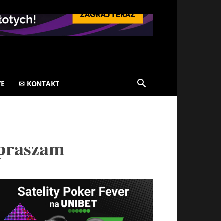
VE
✉ KONTAKT
epraszam