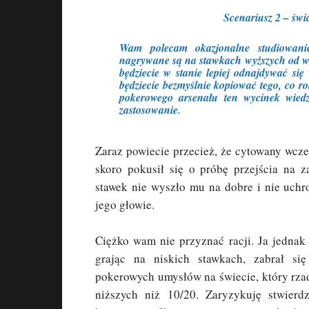
Scenariusz 2 – świ
Wam polecam okazjonalne studiowanie
nagrywane są na stawkach wyższych od w
będziecie w stanie lepiej odnajdywać się
będziecie bezmyślnie kopiować tego, co rob
pokerowego arsenału ten wycinek wied
zastosowanie.
Zaraz powiecie przecież, że cytowany wcz
skoro pokusił się o próbę przejścia na 
stawek nie wyszło mu na dobre i nie uch
jego głowie.
Ciężko wam nie przyznać racji. Ja jednak
grając na niskich stawkach, zabrał si
pokerowych umysłów na świecie, który rza
niższych niż 10/20. Zaryzykuję stwierd