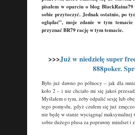
pisałem w oparciu o blog BlackRaina79 –
sobie przytoczyć. Jednak ostatnio, po t
oglądać”, moje zdanie w tym temacie 
przyznać BR79 rację w tym temacie.
>>>
Już w niedzielę super f
888poker. Spr
Było już dawno po północy – jak dla mnie
koło 2 – i nie chciało mi się jakoś przesa
Myślałem o tym, żeby odpalić sesję lub obe
tego pomysłu, gdyż czułem się już zmęczon
nie będę w stanie wyciągnąć maksymalnej w
sobie dużego plusa za poprawny mindset i z