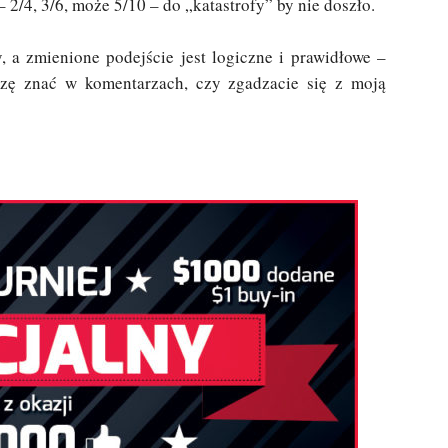
2/4, 3/6, może 5/10 – do „katastrofy” by nie doszło.
, a zmienione podejście jest logiczne i prawidłowe –
oszę znać w komentarzach, czy zgadzacie się z moją