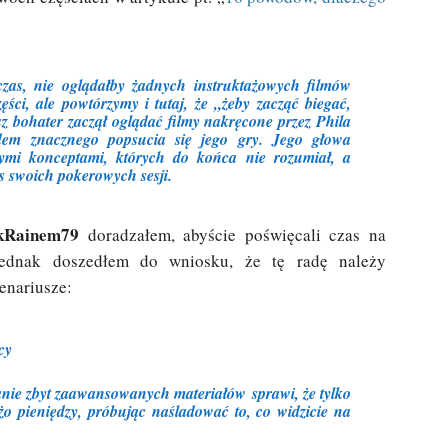
zas, nie oglądałby żadnych instruktażowych filmów
ęści, ale powtórzymy i tutaj, że „żeby zacząć biegać,
sz bohater zaczął oglądać filmy nakręcone przez
Phila
dem znacznego popsucia się jego gry. Jego głowa
mi konceptami, których do końca nie rozumiał, a
s swoich pokerowych sesji.
kRainem79
doradzałem, abyście poświęcali czas na
 Jednak doszedłem do wniosku, że tę radę należy
enariusze:
cy
anie zbyt zaawansowanych materiałów sprawi, że tylko
użo pieniędzy, próbując naśladować to, co widzicie na