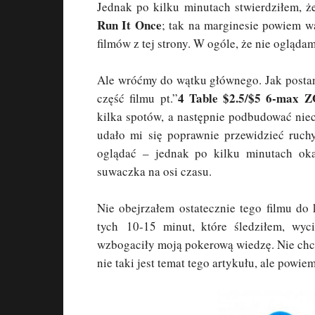
Jednak po kilku minutach stwierdziłem, że
Run It Once
; tak na marginesie powiem wa
filmów z tej strony. W ogóle, że nie ogląda
Ale wróćmy do wątku głównego. Jak postano
4 Table $2.5/$5 6-max
część filmu pt.”
kilka spotów, a następnie podbudować niec
udało mi się poprawnie przewidzieć ruchy
oglądać – jednak po kilku minutach ok
suwaczka na osi czasu.
Nie obejrzałem ostatecznie tego filmu do
tych 10-15 minut, które śledziłem, wyc
wzbogaciły moją pokerową wiedzę. Nie chce
nie taki jest temat tego artykułu, ale powie