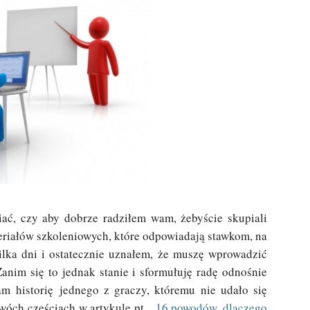
ać, czy aby dobrze radziłem wam, żebyście skupiali
eriałów szkoleniowych, które odpowiadają stawkom, na
kilka dni i ostatecznie uznałem, że muszę wprowadzić
Zanim się to jednak stanie i sformułuję radę odnośnie
m historię jednego z graczy, któremu nie udało się
dwóch częściach w artykule pt. „
16 powodów, dlaczego