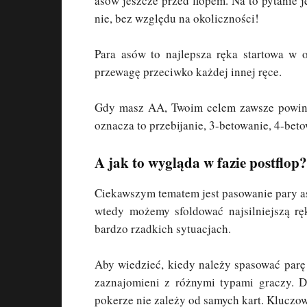
asów jeszcze przed flopem. Na to pytanie 
nie, bez względu na okoliczności!
Para asów to najlepsza ręka startowa w 
przewagę przeciwko każdej innej ręce.
Gdy masz AA, Twoim celem zawsze powinn
oznacza to przebijanie, 3-betowanie, 4-beto
A jak to wygląda w fazie postflop?
Ciekawszym tematem jest pasowanie pary asów
wtedy możemy sfoldować najsilniejszą r
bardzo rzadkich sytuacjach.
Aby wiedzieć, kiedy należy spasować parę
zaznajomieni z różnymi typami graczy. 
pokerze nie zależy od samych kart. Kluczow