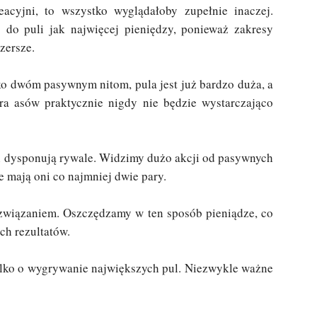
acyjni, to wszystko wyglądałoby zupełnie inaczej.
do puli jak najwięcej pieniędzy, ponieważ zakresy
zersze.
 dwóm pasywnym nitom, pula jest już bardzo duża, a
Para asów praktycznie nigdy nie będzie wystarczająco
mi dysponują rywale. Widzimy dużo akcji od pasywnych
e mają oni co najmniej dwie pary.
ozwiązaniem. Oszczędzamy w ten sposób pieniądze, co
ch rezultatów.
tylko o wygrywanie największych pul. Niezwykle ważne