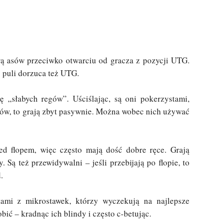
ą asów przeciwko otwarciu od gracza z pozycji UTG.
o puli dorzuca też UTG.
„słabych regów”. Uściślając, są oni pokerzystami,
dów, to grają zbyt pasywnie. Można wobec nich używać
ed flopem, więc często mają dość dobre ręce. Grają
 Są też przewidywalni – jeśli przebijają po flopie, to
.
ami z mikrostawek, którzy wyczekują na najlepsze
ić – kradnąc ich blindy i często c-betując.