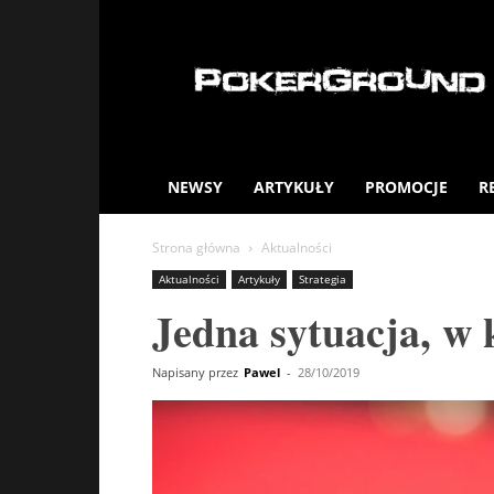
PokerGround.com
NEWSY
ARTYKUŁY
PROMOCJE
R
Strona główna
Aktualności
Aktualności
Artykuły
Strategia
Jedna sytuacja, w 
Napisany przez
Pawel
-
28/10/2019