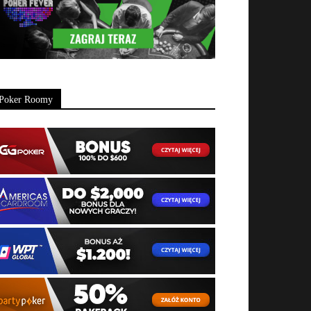
Poker Roomy