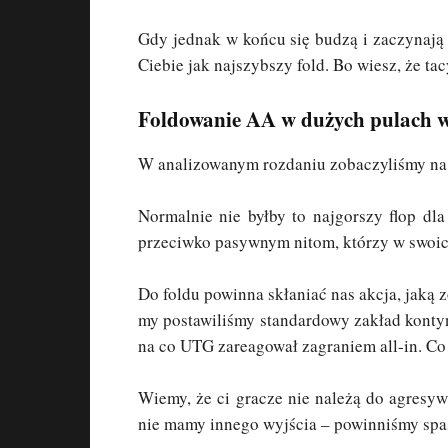
Gdy jednak w końcu się budzą i zaczynają 
Ciebie jak najszybszy fold. Bo wiesz, że tac
Foldowanie AA w dużych pulach 
W analizowanym rozdaniu zobaczyliśmy na
Normalnie nie byłby to najgorszy flop dl
przeciwko pasywnym nitom, którzy w swoich
Do foldu powinna skłaniać nas akcja, jaką 
my postawiliśmy standardowy zakład kontyn
na co UTG zareagował zagraniem all-in. Co 
Wiemy, że ci gracze nie należą do agresy
nie mamy innego wyjścia – powinniśmy spa