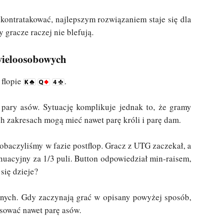
kontratakować, najlepszym rozwiązaniem staje się dla
y gracze raczej nie blefują.
wieloosobowych
 flopie
.
a pary asów. Sytuację komplikuje jednak to, że gramy
 zakresach mogą mieć nawet parę króli i parę dam.
zobaczyliśmy w fazie postflop. Gracz z UTG zaczekał, a
uacyjny za 1/3 puli. Button odpowiedział min-raisem,
się dzieje?
wnych. Gdy zaczynają grać w opisany powyżej sposób,
sować nawet parę asów.