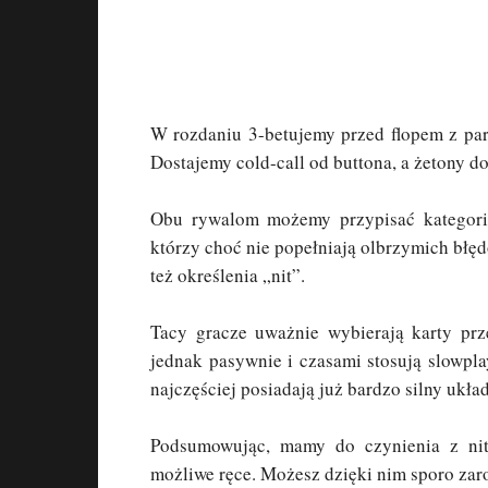
W rozdaniu 3-betujemy przed flopem z par
Dostajemy cold-call od buttona, a żetony d
Obu rywalom możemy przypisać kategorię 
którzy choć nie popełniają olbrzymich błę
też określenia „nit”.
Tacy gracze uważnie wybierają karty prz
jednak pasywnie i czasami stosują slowplay.
najczęściej posiadają już bardzo silny układ
Podsumowując, mamy do czynienia z nit
możliwe ręce. Możesz dzięki nim sporo zarob