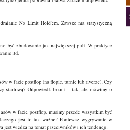
jest tylko jedna poprawna i łatwa zarazem odpowiedź –
odmianie No Limit Hold'em. Zawsze ma statystyczną
o być zbudowanie jak największej puli. W praktyce
wanie itd.
 w fazie postflop (na flopie, turnie lub riverze). Czy
ękę startową? Odpowiedź brzmi – tak, ale mówimy o
 asów w fazie postflop, musimy przede wszystkim być
Dlaczego jest to tak ważne? Ponieważ wygrywanie w
a jest wiedza na temat przeciwników i ich tendencji.