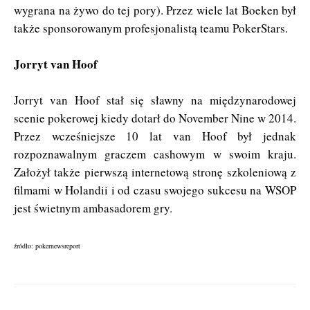
wygrana na żywo do tej pory). Przez wiele lat Boeken był
także sponsorowanym profesjonalistą teamu PokerStars.
Jorryt van Hoof
Jorryt van Hoof stał się sławny na międzynarodowej
scenie pokerowej kiedy dotarł do November Nine w 2014.
Przez wcześniejsze 10 lat van Hoof był jednak
rozpoznawalnym graczem cashowym w swoim kraju.
Założył także pierwszą internetową stronę szkoleniową z
filmami w Holandii i od czasu swojego sukcesu na WSOP
jest świetnym ambasadorem gry.
źródło: pokernewsreport