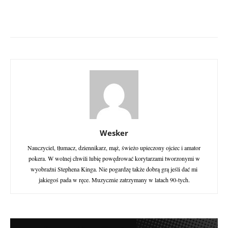
Wesker
Nauczyciel, tłumacz, dziennikarz, mąż, świeżo upieczony ojciec i amator
pokera. W wolnej chwili lubię powędrować korytarzami tworzonymi w
wyobraźni Stephena Kinga. Nie pogardzę także dobrą grą jeśli dać mi
jakiegoś pada w ręce. Muzycznie zatrzymany w latach 90-tych.