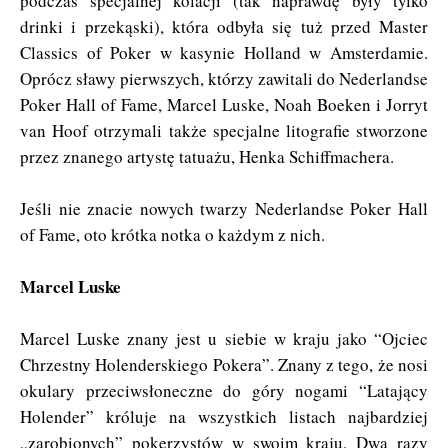
podczas specjalnej kolacji (tak naprawdę były tylko
drinki i przekąski), która odbyła się tuż przed Master
Classics of Poker w kasynie Holland w Amsterdamie.
Oprócz sławy pierwszych, którzy zawitali do Nederlandse
Poker Hall of Fame, Marcel Luske, Noah Boeken i Jorryt
van Hoof otrzymali także specjalne litografie stworzone
przez znanego artystę tatuażu, Henka Schiffmachera.
Jeśli nie znacie nowych twarzy Nederlandse Poker Hall
of Fame, oto krótka notka o każdym z nich.
Marcel Luske
Marcel Luske znany jest u siebie w kraju jako “Ojciec
Chrzestny Holenderskiego Pokera”. Znany z tego, że nosi
okulary przeciwsłoneczne do góry nogami “Latający
Holender” króluje na wszystkich listach najbardziej
„zarobionych” pokerzystów w swoim kraju. Dwa razy