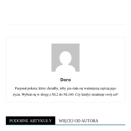
Doro
Pasjonat pokera, który chciałby, żeby gra stała się ważniejszą częścią jego
życia. Wybrał się w drogę z NL2 do NL100. Czy kiedyś zrealizuje swój cel?
PODOBNE ARTYKUŁY
WIĘCEJ OD AUTORA