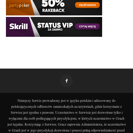
Niniejszy Serwis prowadzony jest w języku polskim i adresowany do
polskojęzycznych odbiorców zamieszkałych na terytoriach, gdzie korzystanie z
Serwisu jest zgodne z prawem. Uczestnictwo w Serwisie jest dozwolone tylko i
wyłącznie dla osób podlegających jurysdykcjom, w których uczestnictwo w Grach
jest legalne. Korzystając z Serwisu, Gracz zapewnia Administratora, że uczestnictwo
w Grach jest w jego jurysdykcji dozwolone i ponosi pełną odpowiedzialność przed