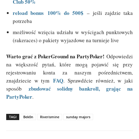
Club 50%
reload bonus
100% do 500$
– jeśli zajdzie taka
potrzeba
możliwość wzięcia udziału w wyścigach punktowych
(rakeraces) o pakiety wyjazdowe na turnieje live
Warto grać z PokerGround na PartyPoker!
Odpowiedzi
na większość pytań, które mogą pojawić się przy
rejestrowaniu konta za naszym pośrednictwem,
FAQ
znajdziecie w tym
. Sprawdźcie również, w jaki
zbudować solidny bankroll, grając na
sposób
PartyPoker
.
TAGI
Bek0n
Riverismine
sunday majors