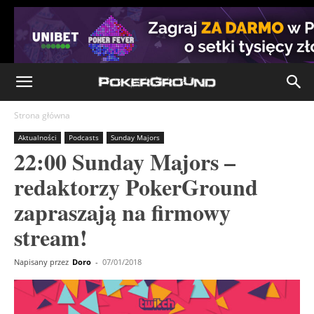
Strona główna
Aktualności
Podcasts
Sunday Majors
22:00 Sunday Majors –
redaktorzy PokerGround
zapraszają na firmowy
stream!
Napisany przez
Doro
-
07/01/2018