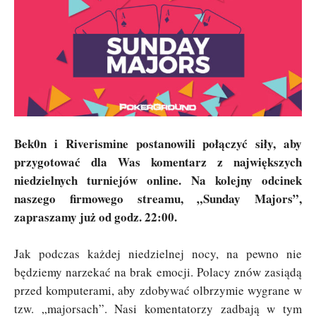
Bek0n i Riverismine postanowili połączyć siły, aby
przygotować dla Was komentarz z największych
niedzielnych turniejów online. Na kolejny odcinek
naszego firmowego streamu, „Sunday Majors”,
zapraszamy już od godz. 22:00.
Jak podczas każdej niedzielnej nocy, na pewno nie
będziemy narzekać na brak emocji. Polacy znów zasiądą
przed komputerami, aby zdobywać olbrzymie wygrane w
tzw. „majorsach”. Nasi komentatorzy zadbają w tym