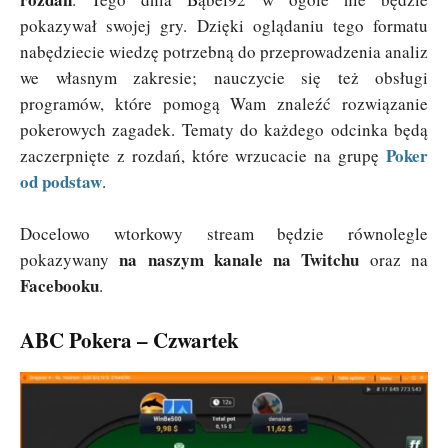
pokazywał swojej gry. Dzięki oglądaniu tego formatu
nabędziecie wiedzę potrzebną do przeprowadzenia analiz
we własnym zakresie; nauczycie się też obsługi
programów, które pomogą Wam znaleźć rozwiązanie
pokerowych zagadek. Tematy do każdego odcinka będą
Poker
zaczerpnięte z rozdań, które wrzucacie na grupę
od podstaw
.
Docelowo wtorkowy stream będzie równolegle
na naszym kanale na Twitchu
pokazywany
oraz na
Facebooku
.
ABC Pokera – Czwartek