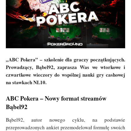
„ABC Pokera” – szkolenie dla graczy początkujących.
Prowadzący, Bąbel92, zaprasza Was we wtorkowe i
czwartkowe wieczory do wspólnej nauki gry cashowej
na stawkach NL10.
ABC Pokera – Nowy format streamów
Bąbel92
Bąbel92, autor nowego cyklu, na podstawie
przeprowadzonych ankiet przemodelował formułę swoich