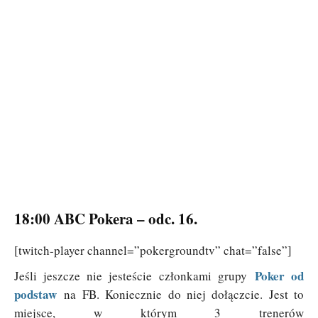
18:00 ABC Pokera – odc. 16.
[twitch-player channel=”pokergroundtv” chat=”false”]
Poker od
Jeśli jeszcze nie jesteście członkami grupy
podstaw
na FB. Koniecznie do niej dołączcie. Jest to
miejsce, w którym 3 trenerów