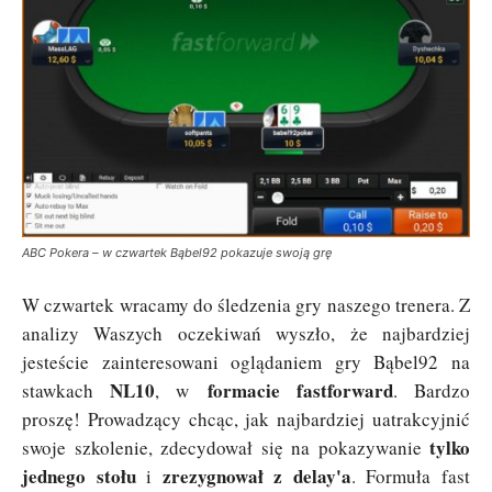
ABC Pokera – w czwartek Bąbel92 pokazuje swoją grę
W czwartek wracamy do śledzenia gry naszego trenera. Z
analizy Waszych oczekiwań wyszło, że najbardziej
jesteście zainteresowani oglądaniem gry Bąbel92 na
NL10
formacie fastforward
stawkach
, w
. Bardzo
proszę! Prowadzący chcąc, jak najbardziej uatrakcyjnić
tylko
swoje szkolenie, zdecydował się na pokazywanie
jednego stołu
zrezygnował z delay'a
i
. Formuła fast