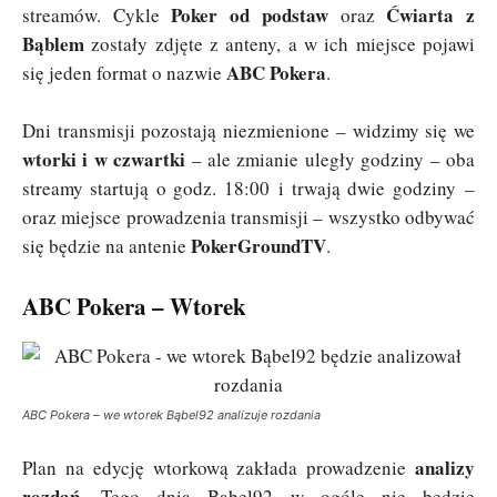
Poker od podstaw
Ćwiarta z
streamów. Cykle
oraz
Bąblem
zostały zdjęte z anteny, a w ich miejsce pojawi
ABC Pokera
się jeden format o nazwie
.
Dni transmisji pozostają niezmienione – widzimy się we
wtorki i w czwartki
– ale zmianie uległy godziny – oba
streamy startują o godz. 18:00
i trwają dwie godziny –
oraz miejsce prowadzenia transmisji – wszystko odbywać
PokerGroundTV
się będzie na antenie
.
ABC Pokera – Wtorek
ABC Pokera – we wtorek Bąbel92 analizuje rozdania
analizy
Plan na edycję wtorkową zakłada prowadzenie
rozdań
. Tego dnia Bąbel92 w ogóle nie będzie