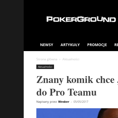
PokerGround.com
NEWSY
ARTYKUŁY
PROMOCJE
R
Strona główna
Aktualności
Aktualności
Znany komik chce 
do Pro Teamu
Napisany przez
Wesker
-
05/05/2017