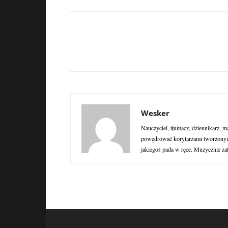
Wesker
Nauczyciel, tłumacz, dziennikarz, m
powędrować korytarzami tworzonymi
jakiegoś pada w ręce. Muzycznie za