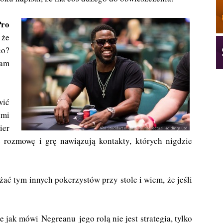
Pro
 że
co?
sam
wić
 mi
ier
 rozmowę i grę nawiązują kontakty, których nigdzie
ać tym innych pokerzystów przy stole i wiem, że jeśli
e jak mówi Negreanu jego rolą nie jest strategia, tylko