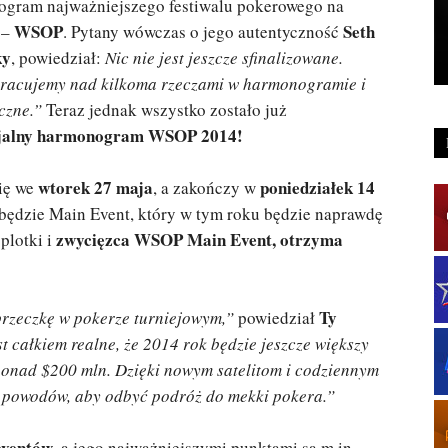
gram najważniejszego festiwalu pokerowego na
WSOP
Seth
 –
. Pytany wówczas o jego autentyczność
ky
, powiedział:
Nic nie jest jeszcze sfinalizowane.
racujemy nad kilkoma rzeczami w harmonogramie i
eczne.”
Teraz jednak wszystko zostało już
cjalny harmonogram WSOP 2014!
wtorek 27 maja
poniedziałek 14
się we
, a zakończy w
 będzie Main Event, który w tym roku będzie naprawdę
zwycięzca WSOP Main Event, otrzyma
plotki i
Ty
przeczkę w pokerze turniejowym,”
powiedział
t całkiem realne, że 2014 rok będzie jeszcze większy
ponad $200 mln. Dzięki nowym satelitom i codziennym
cej powodów, aby odbyć podróż do mekki pokera.”
 eventów
, a jego najważniejszymi punktami są m.in.