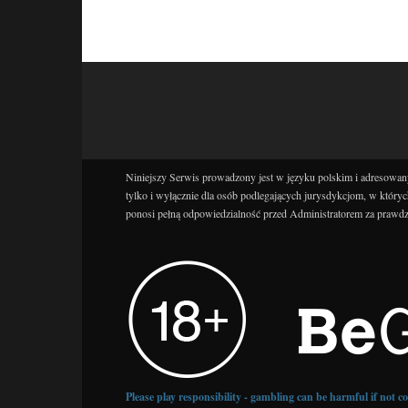
Niniejszy Serwis prowadzony jest w języku polskim i adresowany
tylko i wyłącznie dla osób podlegających jurysdykcjom, w któryc
ponosi pełną odpowiedzialność przed Administratorem za prawdz
Please play responsibility - gambling can be harmful if not 