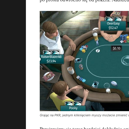
Grając na PKR, jednym kliknięciem myszy możecie zmienić 
Przyjrzyjmy się teraz bardziej dokładnie 