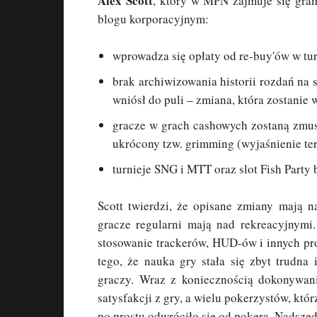
Alex Scott
, który w MPN zajmuje się gra
blogu korporacyjnym:
wprowadza się opłaty od re-buy'ów w turn
brak archiwizowania historii rozdań na 
wniósł do puli – zmiana, która zostani
gracze w grach cashowych zostaną zmus
ukrócony tzw. grimming (wyjaśnienie te
turnieje SNG i MTT oraz slot Fish Party
Scott twierdzi, że opisane zmiany mają 
gracze regularni mają nad rekreacyjnymi.
stosowanie trackerów, HUD-ów i innych pr
tego, że nauka gry stała się zbyt trudna
graczy. Wraz z koniecznością dokonywan
satysfakcji z gry, a wielu pokerzystów, któ
po prostu odwróciło się od pokera. Nadszedł