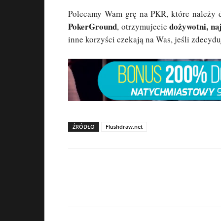
Polecamy Wam grę na PKR, które należy d
PokerGround
dożywotni, na
, otrzymujecie
inne korzyści czekają na Was, jeśli zdecyd
ŹRÓDŁO
Flushdraw.net