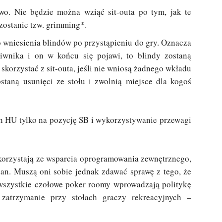
wo. Nie będzie można wziąć sit-outa po tym, jak te
zostanie tzw. grimming*.
wniesienia blindów po przystąpieniu do gry. Oznacza
eciwnika i on w końcu się pojawi, to blindy zostaną
skorzystać z sit-outa, jeśli nie wniosą żadnego wkładu
zostaną usunięci ze stołu i zwolnią miejsce dla kogoś
h HU tylko na pozycję SB i wykorzystywanie przewagi
 korzystają ze wsparcia oprogramowania zewnętrznego,
n. Muszą oni sobie jednak zdawać sprawę z tego, że
e wszystkie czołowe poker roomy wprowadzają politykę
 zatrzymanie przy stołach graczy rekreacyjnych –