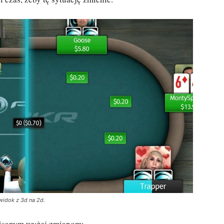
widok z 3d na 2d.
opisanym wyżej zmianom: