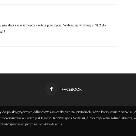
y gra stała się ważniejszą częścią jego życia. Wybrał się w drogę z NL2 do
cel?
FACEBOOK
 do polskojęzycznych odbiorców zamieszkałych na terytoriach, gdzie korzystanie z Serwisu j
h uczestnictwo w Grach jest legalne. Korzystając z Serwisu, Gracz zapewnia Administratora, ż
iwość złożonego przez siebie oświadczenia.