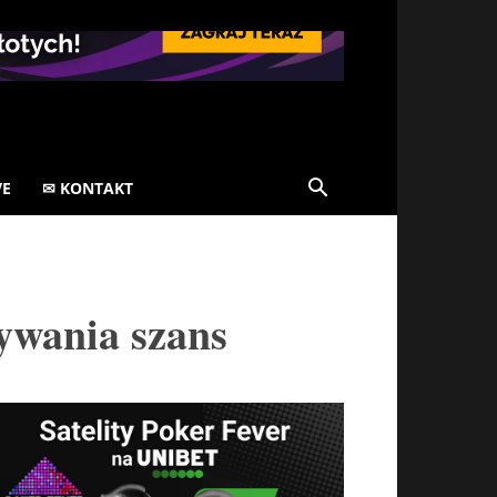
VE
✉ KONTAKT
ywania szans