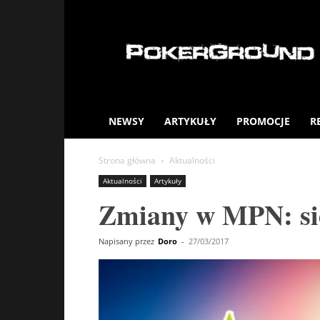
PokerGround.com
NEWSY
ARTYKUŁY
PROMOCJE
R
Strona główna
Aktualności
Aktualności
Artykuły
Zmiany w MPN: sie
Napisany przez
Doro
-
27/03/2017