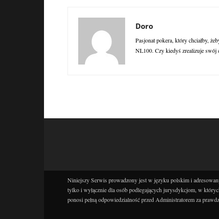
Doro
Pasjonat pokera, który chciałby, żeb
NL100. Czy kiedyś zrealizuje swój 
Niniejszy Serwis prowadzony jest w języku polskim i adresowany
tylko i wyłącznie dla osób podlegających jurysdykcjom, w któryc
ponosi pełną odpowiedzialność przed Administratorem za prawdz