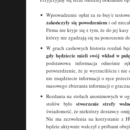
Wprowadzenie opłat za re-buy'e testowo 
zakończyły się powodzeniem
i od nieca
Firma nie kryje się z tym, że do jej kas
którzy nie zgadzają się na ponoszenie d
W grach cashowych historia rozdań b
gdy będziecie mieli swój wkład w pul
podstawowa informacja odnośnie ręki
potwierdzenie, że je wyrzuciliście i nie 
nie znajdziecie informacji o ręce przec
masowego zbierania informacji o graczac
Rozdania na stołach anonimowych w ogó
stworzenie strefy wol
stołów było
świadomość, że niektórzy dostawcy omijaj
Nie ma zezwolenia na korzystanie z 
będzie aktywnie walczył z próbami obejś