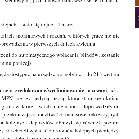
mi sieciowymi, podsumował najnowszą serię zmian na
iejach – stało się to już 14 marca
stołach anonimowych i rozdań, w których gracz nic nie
e wprowadzona w pierwszych dniach kwietnia
zeni do automatycznego wpłacania blindów; zostanie
rminu poniżej)
 będą dostępne na urządzenia mobilne – do 21 kwietnia
zredukowanie/wyeliminowanie przewagi
na celu
, jaką
 MPN nie jest jedyną siecią, która stara się ukrócić
ogramów, które – w ich mniemaniu – doprowadziły do
 i przekraczająca możliwości finansowe rekreacyjnych
ia kolejnych depozytów obniżył się również poziom
rzy nie chcieli wpłacać do roomów kolejnych pieniędzy,
 czas, żeby tę sytuację zmienić.