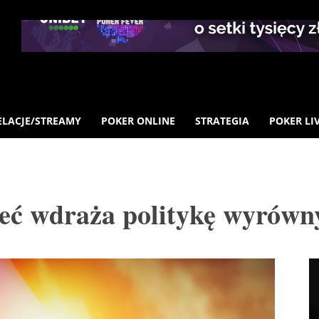
ELACJE/STREAMY
POKER ONLINE
STRATEGIA
POKER LI
ć wdraża politykę wyrówn