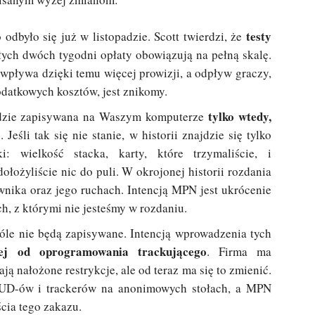
testy
odbyło się już w listopadzie. Scott twierdzi, że
łych dwóch tygodni opłaty obowiązują na pełną skalę.
y wpływa dzięki temu więcej prowizji, a odpływ graczy,
odatkowych kosztów, jest znikomy.
tylko wtedy,
ędzie zapisywana na Waszym komputerze
ę
. Jeśli tak się nie stanie, w historii znajdzie się tylko
: wielkość stacka, karty, które trzymaliście, i
dołożyliście nic do puli. W okrojonej historii rozdania
iwnika oraz jego ruchach. Intencją MPN jest ukrócenie
h, z którymi nie jesteśmy w rozdaniu.
le nie będą zapisywane. Intencją wprowadzenia tych
nej od oprogramowania trackującego
. Firma ma
ą nałożone restrykcje, ale od teraz ma się to zmienić.
HUD-ów i trackerów na anonimowych stołach, a MPN
cia tego zakazu.