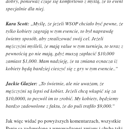
dobry, ponieważ czuje się komfortowo z myślą, że to event
specjalnie dla niej.
Kara Scott:
„Myślę, że jeżeli WSOP chciało być pewne, że
tylko kobiety zagrają w tym evencie, to był naprawdę
świetny sposób, aby zrealizować swój cel. Jeżeli
mężczyźni myśleli, że mają value w tym turnieju, to teraz z
pewnością go nie mają, gdyż muszą zapłacić $10,000
zamiast $1,000. Mam nadzieję, że ta zmiana oznacza iż
kobiety będą bardziej cieszyć się z gry w tym evencie..”
Jackie Glazier:
„To świetnie, ale nie uważam, że
mężczyźni są lepsi od kobiet. Jeżeli chcą wkupić się za
$10,0000, to pozwól im to zrobić. My kobiety, będziemy
bardzo zadowolone z faktu, że do puli trafiło $9,000.”
Jak więc widać po powyższych komentarzach, wszystkie
Panie są zadowolone z wprowadzonej zmiany i chyba taki