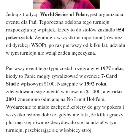
World Series of Poker,
Jedną z tradycji
jest organizacja
eventu dla Pań. Tegoroczna odsłona tego turnieju
954
rozpoczęła się w piątek, kiedy to do stołów zasiadło
pokerzystek
. Zgodnie z wszystkimi raportami (również
od dyrekcji WSOP), po raz pierwszy od kilku lat, udziału
w tym turnieju nie wziął żaden mężczyzna.
w 1977 roku
Pierwszy event tego typu został rozegrany
,
7-Card
kiedy to Panie mogły rywalizować w evencie
Stud
1992 roku
z wpisowym $100. Następnie w
,
roku
zdecydowano się zmienić wpisowe na $1,000, a w
2001
zmieniono odmianę na No Limit Hold'em.
Wydarzenie to miało zachęcić kobiety do gry w pokera i
wszystko byłoby dobrze, gdyby nie fakt, że kilku graczy
płci męskiej również decydowało się na udział w tym
turnieju, przebierając się w kobiecy strój.