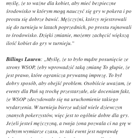
myślę, że to ważne dla kobiet, aby mieć bezpieczne
środowisko w którym mogą nauczyć się gry w pokera i po
prostu się dobrze bawić. Mężczyźni, którzy rejestrowali
się do turnieju w latach poprzednich, po prostu rujnowali
to środowisko. Dzięki zmianie, możemy zachęcić większą
ilość kobiet do gry w turnieju.”
Billings Lauren
: „Myślę, że to było mądre posunięcie ze
strony WSOP, żeby wprowadzić taką zmianę To głupie, że
jest prawo, które ogranicza prywatną imprezę. To był
dobry sposób, aby obejść problem. Osobiście uważam, że
eventy dla Pań są trochę przestarzałe, ale doceniam fakt,
że WSOP zdecydowało się na uruchomienie takiego
wydarzenia. W turnieju bierze udział wiele dziewczyn
znanych pokerzystów, więc jest to ogólnie dobre dla gry.
Jeżeli jesteś mężczyzną, a twoja żona pozwala ci na grę w
pełnym wymiarze czasu, to taki event jest naprawdę