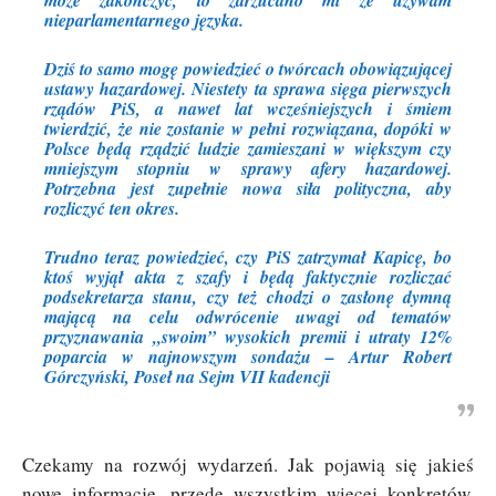
może zakończyć, to zarzucano mi że używam
nieparlamentarnego języka.
Dziś to samo mogę powiedzieć o twórcach obowiązującej
ustawy hazardowej. Niestety ta sprawa sięga pierwszych
rządów PiS, a nawet lat wcześniejszych i śmiem
twierdzić, że nie zostanie w pełni rozwiązana, dopóki w
Polsce będą rządzić ludzie zamieszani w większym czy
mniejszym stopniu w sprawy afery hazardowej.
Potrzebna jest zupełnie nowa siła polityczna, aby
rozliczyć ten okres.
Trudno teraz powiedzieć, czy PiS zatrzymał Kapicę, bo
ktoś wyjął akta z szafy i będą faktycznie rozliczać
podsekretarza stanu, czy też chodzi o zasłonę dymną
mającą na celu odwrócenie uwagi od tematów
przyznawania „swoim” wysokich premii i utraty 12%
poparcia w najnowszym sondażu – Artur Robert
Górczyński, Poseł na Sejm VII kadencji
Czekamy na rozwój wydarzeń. Jak pojawią się jakieś
nowe informacje, przede wszystkim więcej konkretów,