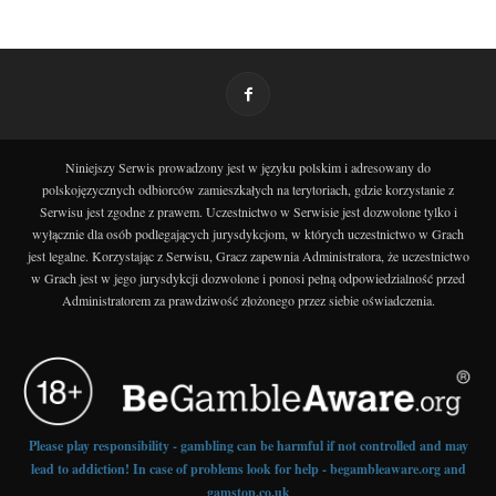
Niniejszy Serwis prowadzony jest w języku polskim i adresowany do
polskojęzycznych odbiorców zamieszkałych na terytoriach, gdzie korzystanie z
Serwisu jest zgodne z prawem. Uczestnictwo w Serwisie jest dozwolone tylko i
wyłącznie dla osób podlegających jurysdykcjom, w których uczestnictwo w Grach
jest legalne. Korzystając z Serwisu, Gracz zapewnia Administratora, że uczestnictwo
w Grach jest w jego jurysdykcji dozwolone i ponosi pełną odpowiedzialność przed
Administratorem za prawdziwość złożonego przez siebie oświadczenia.
Please play responsibility - gambling can be harmful if not controlled and may
lead to addiction! In case of problems look for help - begambleaware.org and
gamstop.co.uk