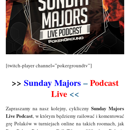
[twitch-player channel=”pokergroundtv”]
>>
Sunday Majors
–
Podcast
Live
<<
Sunday Majors
Zapraszamy na nasz kolejny, cykliczny
Live Podcast
, w którym będziemy railować i komentować
grę Polaków w turniejach online na takich roomach, jak