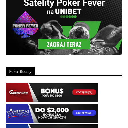
Poker Roomy