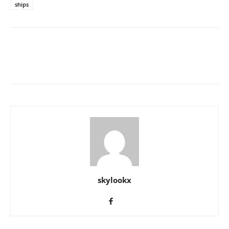
ships
skylookx