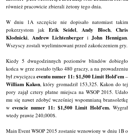
również pracowicie zbierali żetony tego dnia.
W dniu 1A szczęście nie dopisało natomiast takim
Erik Seidel
Andy Bloch
Chris
pokerzystom jak
,
,
Klodnicki
Andrew Lichtenberger
John Hennigan
,
i
.
Wszyscy zostali wyeliminowani przed zakończeniem gry.
Kiedy 5 dwugodzinnych poziomów blindów dobiegło
końca w grze zostało tylko 480 graczy, a na prowadzeniu
eventu numer 11: $1,500 Limit Hold'em
był zwycięzca
–
William Kakon
, który gromadził 153,325. Kakon do tej
pory zajął cztery płatne miejsca na WSOP 2015. Udało
mu się nawet zdobyć wcześniej wspomnianą bransoletkę
evencie numer 11: $1,500 Limit Hold'em.
w
Wygrał
wtedy prawie 240,000$.
Main Event WSOP 2015 zostanie wznowiony w dniu 1B o