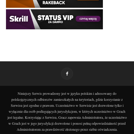
Niniejszy Serwis prowadzony jest w języku polskim i adresowany do
polskojęzycznych odbiorców zamieszkałych na terytoriach, gdzie korzystanie z
Serwisu jest zgodne z prawem. Uczestnictwo w Serwisie jest dozwolone tylko i
wyłącznie dla osób podlegających jurysdykcjom, w których uczestnictwo w Grach
jest legalne. Korzystając z Serwisu, Gracz zapewnia Administratora, że uczestnictwo
w Grach jest w jego jurysdykcji dozwolone i ponosi pełną odpowiedzialność przed
Administratorem za prawdziwość złożonego przez siebie oświadczenia.