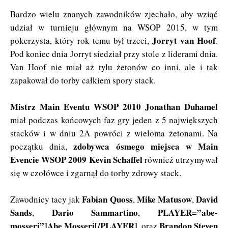
Bardzo wielu znanych zawodników zjechało, aby wziąć
udział w turnieju głównym na WSOP 2015, w tym
Jorryt van Hoof
pokerzysta, który rok temu był trzeci,
.
Pod koniec dnia Jorryt siedział przy stole z liderami dnia.
Van Hoof nie miał aż tylu żetonów co inni, ale i tak
zapakował do torby całkiem spory stack.
Mistrz Main Eventu WSOP 2010
Jonathan Duhamel
miał podczas końcowych faz gry jeden z 5 największych
stacków i w dniu 2A powróci z wieloma żetonami. Na
zdobywca ósmego miejsca w Main
początku dnia,
Evencie WSOP 2009
Kevin Schaffel
również utrzymywał
się w czołówce i zgarnął do torby zdrowy stack.
Fabian Quoss
Mike Matusow
David
Zawodnicy tacy jak
,
,
Sands
Dario Sammartino
PLAYER=”abe-
,
,
mosseri”]Abe Mosseri[/PLAYER]
Brandon Steven
, oraz