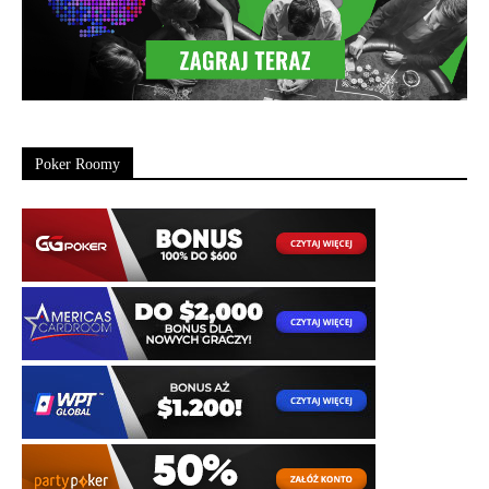
Poker Roomy