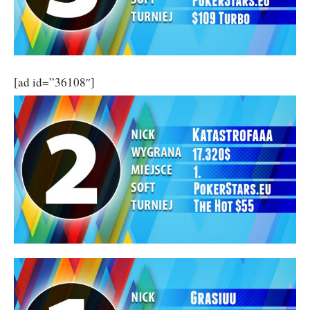
[ad id=”36108″]