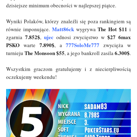
dzisiejsze minimum obecności w najlepszej piątce.
Wyniki Polaków, którzy znaleźli się poza rankingiem są
Matt86ck
The Hot $11
równie imponujące.
wygrywa
i
7.852$
ujec
$27 6max
zgarnia
,
odnosi zwycięstwo w
PSKO
7.890$
777SoloMe777
warte
, a
zwycięża w
The Monsoon $55
6.300$
turnieju
, a jego bankroll zasila
.
Wszystkim graczom gratulujemy i z niecierpliwością
oczekujemy weekendu!