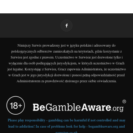
Niniejszy Serwis prowadzony jest w języku polskim i adresowany do
polskojęzycznych odbiorców zamieszkałych na terytoriach, gdzie korzystanie z
Serwisu jest zgodne z prawem. Uczestnictwo w Serwisie jest dozwolone tylko i
wyłącznie dla osób podlegających jurysdykcjom, w których uczestnictwo w Grach
jest legalne. Korzystając z Serwisu, Gracz zapewnia Administratora, że uczestnictwo
w Grach jest w jego jurysdykcji dozwolone i ponosi pełną odpowiedzialność przed
Administratorem za prawdziwość złożonego przez siebie oświadczenia.
Please play responsibility - gambling can be harmful if not controlled and may
lead to addiction! In case of problems look for help - begambleaware.org and
gamstop.co.uk