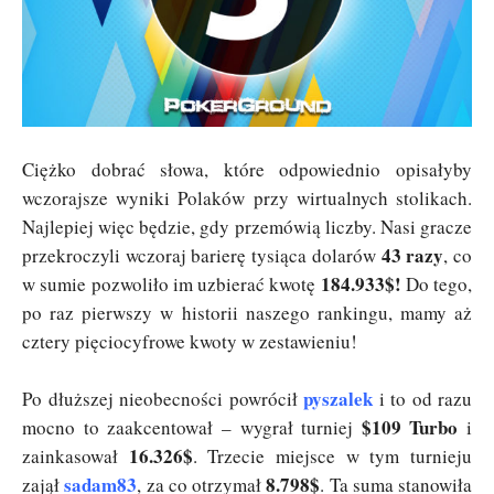
Ciężko dobrać słowa, które odpowiednio opisałyby
wczorajsze wyniki Polaków przy wirtualnych stolikach.
Najlepiej więc będzie, gdy przemówią liczby. Nasi gracze
43 razy
przekroczyli wczoraj barierę tysiąca dolarów
, co
184.933$!
w sumie pozwoliło im uzbierać kwotę
Do tego,
po raz pierwszy w historii naszego rankingu, mamy aż
cztery pięciocyfrowe kwoty w zestawieniu!
pyszalek
Po dłuższej nieobecności powrócił
i to od razu
$109 Turbo
mocno to zaakcentował – wygrał turniej
i
16.326$
zainkasował
. Trzecie miejsce w tym turnieju
sadam83
8.798$
zajął
, za co otrzymał
. Ta suma stanowiła