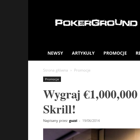
PokerGround.com
NEWSY
ARTYKUŁY
PROMOCJE
R
Strona główna
Promocje
Promocje
Wygraj €1,000,000 
Skrill!
Napisany przez
guzzi
-
19/06/2014