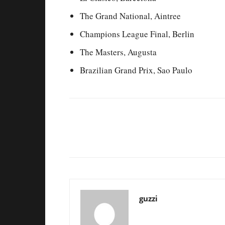
The Grand National, Aintree
Champions League Final, Berlin
The Masters, Augusta
Brazilian Grand Prix, Sao Paulo
guzzi