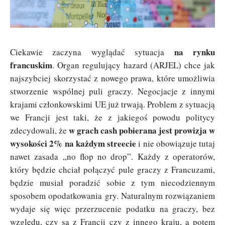
na rynku
Ciekawie zaczyna wyglądać sytuacja
francuskim
. Organ regulujący hazard (ARJEL) chce jak
najszybciej skorzystać z nowego prawa, które umożliwia
stworzenie wspólnej puli graczy. Negocjacje z innymi
krajami członkowskimi UE już trwają. Problem z sytuacją
we Francji jest taki, że z jakiegoś powodu politycy
w grach cash pobierana jest prowizja w
zdecydowali, że
wysokości 2% na każdym streecie
i nie obowiązuje tutaj
nawet zasada „no flop no drop”. Każdy z operatorów,
który będzie chciał połączyć pule graczy z Francuzami,
będzie musiał poradzić sobie z tym niecodziennym
sposobem opodatkowania gry. Naturalnym rozwiązaniem
wydaje się więc przerzucenie podatku na graczy, bez
względu, czy są z Francji czy z innego kraju, a potem