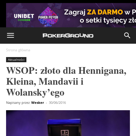
Strona główna
Aktualności
WSOP: złoto dla Hennigana,
Kleina, Mandavii i
Wolansky’ego
Napisany przez
Wesker
-
30/06/2016