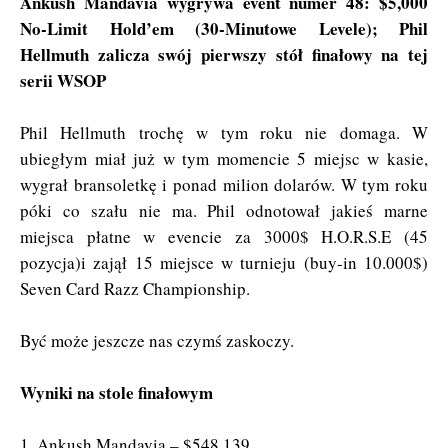
Ankush Mandavia wygrywa event numer 48: $5,000
No-Limit Hold’em (30-Minutowe Levele); Phil
Hellmuth zalicza swój pierwszy stół finałowy na tej
serii WSOP
Phil Hellmuth trochę w tym roku nie domaga. W
ubiegłym miał już w tym momencie 5 miejsc w kasie,
wygrał bransoletkę i ponad milion dolarów. W tym roku
póki co szału nie ma. Phil odnotował jakieś marne
miejsca płatne w evencie za 3000$ H.O.R.S.E (45
pozycja)i zajął 15 miejsce w turnieju (buy-in 10.000$)
Seven Card Razz Championship.
Być może jeszcze nas czymś zaskoczy.
Wyniki na stole finałowym
1. Ankush Mandavia – $548,139