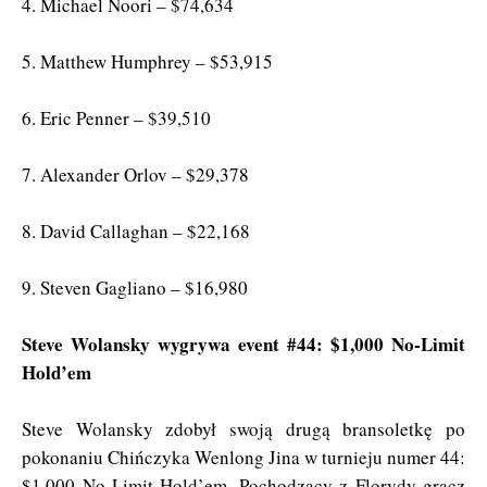
4. Michael Noori – $74,634
5. Matthew Humphrey – $53,915
6. Eric Penner – $39,510
7. Alexander Orlov – $29,378
8. David Callaghan – $22,168
9. Steven Gagliano – $16,980
Steve Wolansky wygrywa event #44: $1,000 No-Limit
Hold’em
Steve Wolansky zdobył swoją drugą bransoletkę po
pokonaniu Chińczyka Wenlong Jina w turnieju numer 44:
$1,000 No-Limit Hold’em. Pochodzący z Florydy gracz