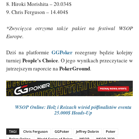
8. Hiroki Morishita – 20.034$
9. Chris Ferguson – 14.404$
*Zwycięzca otrzyma także pakiet na festiwal WSOP
Europe.
GGPoker
Dziś na platformie
rozegrany będzie kolejny
People's Choice
turniej
. O jego wynikach przeczytacie w
PokerGround
jutrzejszym raporcie na
.
WSOP Online: Holz i Reixach wśród półfinalistów eventu
25.000$ Heads-Up
TAGI
Chris Ferguson
GGPoker
Jeffrey Dobrin
Poker
Poker Online
World Series of Poker
WSOP
WSOP 2020