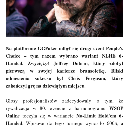
Na platformie GGPoker odbył się drugi event People's
Choice – tym razem wybrano wariant NLHE 6-
Handed. Zwyciężył Jeffrey Dobrin, który zdobył
pierwszą w swojej karierze bransoletkę. Bliski
odniesienia sukcesu był Chris Ferguson, który
zakończył grę na dziewiątym miejscu.
Głosy profesjonalistów zadecydowały o tym, że
WSOP
rywalizacja w 80. evencie z harmonogramu
Online
No-Limit Hold'em 6-
toczyła się w wariancie
Handed
. Wpisowe do tego turnieju wynosiło 600$, a