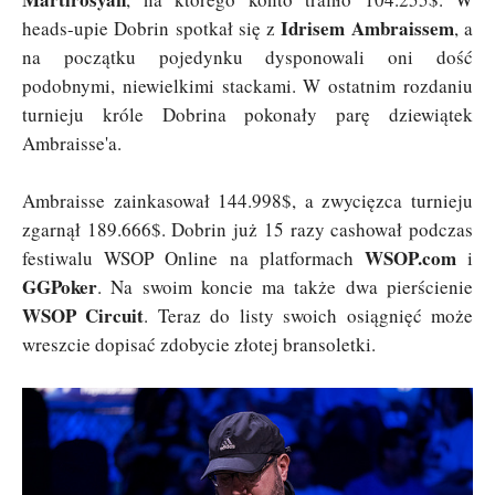
Idrisem Ambraissem
heads-upie Dobrin spotkał się z
, a
na początku pojedynku dysponowali oni dość
podobnymi, niewielkimi stackami. W ostatnim rozdaniu
turnieju króle Dobrina pokonały parę dziewiątek
Ambraisse'a.
Ambraisse zainkasował 144.998$, a zwycięzca turnieju
zgarnął 189.666$. Dobrin już 15 razy cashował podczas
WSOP.com
festiwalu WSOP Online na platformach
i
GGPoker
. Na swoim koncie ma także dwa pierścienie
WSOP Circuit
. Teraz do listy swoich osiągnięć może
wreszcie dopisać zdobycie złotej bransoletki.