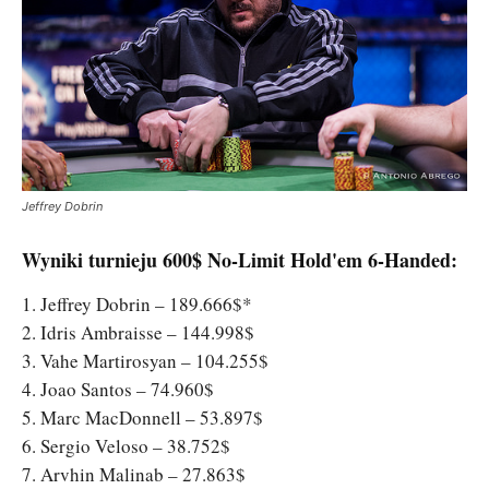
Jeffrey Dobrin
Wyniki turnieju 600$ No-Limit Hold'em 6-Handed:
1. Jeffrey Dobrin – 189.666$*
2. Idris Ambraisse – 144.998$
3. Vahe Martirosyan – 104.255$
4. Joao Santos – 74.960$
5. Marc MacDonnell – 53.897$
6. Sergio Veloso – 38.752$
7. Arvhin Malinab – 27.863$