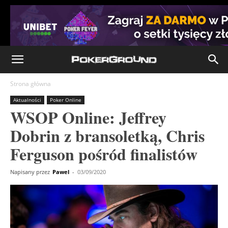
Strona główna
Aktualności
Poker Online
WSOP Online: Jeffrey
Dobrin z bransoletką, Chris
Ferguson pośród finalistów
Napisany przez
Pawel
-
03/09/2020