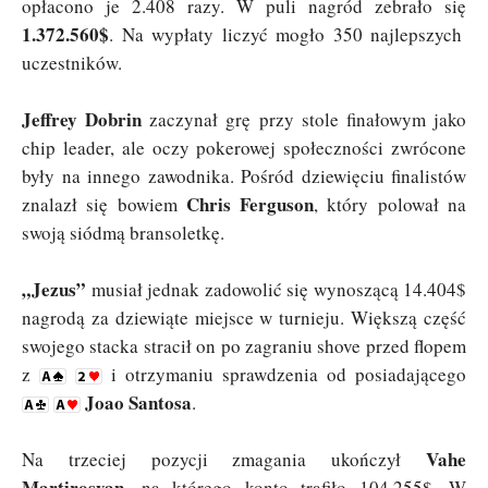
opłacono je 2.408 razy. W puli nagród zebrało się
1.372.560$
. Na wypłaty liczyć mogło 350 najlepszych
uczestników.
Jeffrey Dobrin
zaczynał grę przy stole finałowym jako
chip leader, ale oczy pokerowej społeczności zwrócone
były na innego zawodnika. Pośród dziewięciu finalistów
Chris Ferguson
znalazł się bowiem
, który polował na
swoją siódmą bransoletkę.
„Jezus”
musiał jednak zadowolić się wynoszącą 14.404$
nagrodą za dziewiąte miejsce w turnieju. Większą część
swojego stacka stracił on po zagraniu shove przed flopem
z
i otrzymaniu sprawdzenia od posiadającego
Joao Santosa
.
Vahe
Na trzeciej pozycji zmagania ukończył
Martirosyan
, na którego konto trafiło 104.255$. W