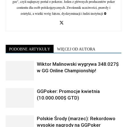
gee", czyli najlepszy portal o pokerze. Jeden z głównych producentów poker
contentu dla osób polskojęzycznych. Zwolennik uczciwości, prawdy i
estetyki, a wielki wróg fałszu, dyskryminacji i ludzi-instytucji ⛔
PODOBNE ARTYKUŁY
WIĘCEJ OD AUTORA
Wiktor Malinowski wygrywa 348.027$
w GG Online Championship!
GGPoker: Promocje kwietnia
(10.000.000$ GTD)
Polskie Środy (marzec): Rekordowo
wysokie nagrody na GGPoker