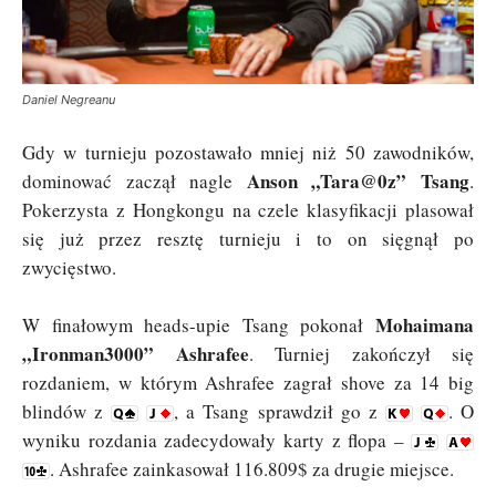
Daniel Negreanu
Gdy w turnieju pozostawało mniej niż 50 zawodników,
Anson „Tara@0z” Tsang
dominować zaczął nagle
.
Pokerzysta z Hongkongu na czele klasyfikacji plasował
się już przez resztę turnieju i to on sięgnął po
zwycięstwo.
Mohaimana
W finałowym heads-upie Tsang pokonał
„Ironman3000” Ashrafee
. Turniej zakończył się
rozdaniem, w którym Ashrafee zagrał shove za 14 big
blindów z
, a Tsang sprawdził go z
. O
wyniku rozdania zadecydowały karty z flopa –
. Ashrafee zainkasował 116.809$ za drugie miejsce.