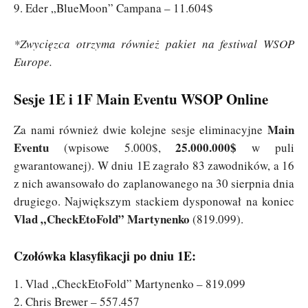
9. Eder „BlueMoon” Campana – 11.604$
*Zwycięzca otrzyma również pakiet na festiwal WSOP
Europe.
Sesje 1E i 1F Main Eventu WSOP Online
Main
Za nami również dwie kolejne sesje eliminacyjne
Eventu
25.000.000$
(wpisowe 5.000$,
w puli
gwarantowanej). W dniu 1E zagrało 83 zawodników, a 16
z nich awansowało do zaplanowanego na 30 sierpnia dnia
drugiego. Największym stackiem dysponował na koniec
Vlad „CheckEtoFold” Martynenko
(819.099).
Czołówka klasyfikacji po dniu 1E:
1. Vlad „CheckEtoFold” Martynenko – 819.099
2. Chris Brewer – 557.457