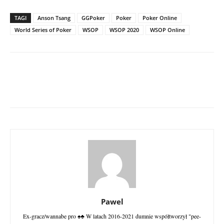
TAGI
Anson Tsang
GGPoker
Poker
Poker Online
World Series of Poker
WSOP
WSOP 2020
WSOP Online
Pawel
Ex-gracz/wannabe pro ♠♣ W latach 2016-2021 dumnie współtworzył "pee-