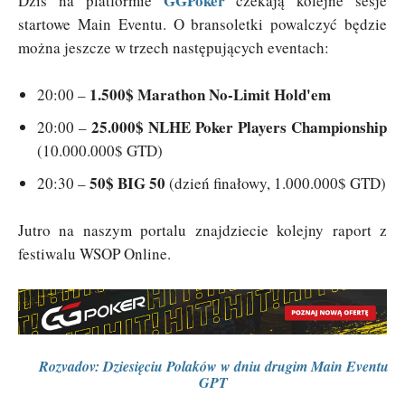
GGPoker
Dziś na platformie
czekają kolejne sesje
startowe Main Eventu. O bransoletki powalczyć będzie
można jeszcze w trzech następujących eventach:
1.500$ Marathon No-Limit Hold'em
20:00 –
25.000$ NLHE Poker Players Championship
20:00 –
(10.000.000$ GTD)
50$ BIG 50
20:30 –
(dzień finałowy, 1.000.000$ GTD)
Jutro na naszym portalu znajdziecie kolejny raport z
festiwalu WSOP Online.
Rozvadov: Dziesięciu Polaków w dniu drugim Main Eventu
GPT