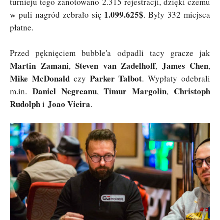
turnieju tego zanotowano 2.315 rejestracji, dzięki czemu
1.099.625$
w puli nagród zebrało się
. Były 332 miejsca
płatne.
Przed pęknięciem bubble'a odpadli tacy gracze jak
Martin Zamani
Steven van Zadelhoff
James Chen
,
,
,
Mike McDonald
Parker Talbot
czy
. Wypłaty odebrali
Daniel Negreanu
Timur Margolin
Christoph
m.in.
,
,
Rudolph
Joao Vieira
i
.