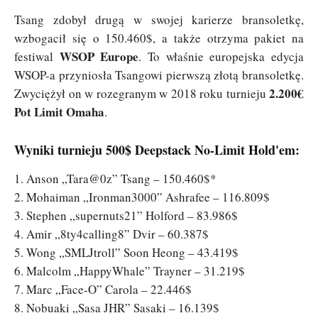
Tsang zdobył drugą w swojej karierze bransoletkę,
wzbogacił się o 150.460$, a także otrzyma pakiet na
WSOP Europe
festiwal
. To właśnie europejska edycja
WSOP-a przyniosła Tsangowi pierwszą złotą bransoletkę.
2.200€
Zwyciężył on w rozegranym w 2018 roku turnieju
Pot Limit Omaha
.
Wyniki turnieju 500$ Deepstack No-Limit Hold'em:
1. Anson „Tara@0z” Tsang – 150.460$*
2. Mohaiman „Ironman3000” Ashrafee – 116.809$
3. Stephen „supernuts21” Holford – 83.986$
4. Amir „8ty4calling8” Dvir – 60.387$
5. Wong „SMLJtroll” Soon Heong – 43.419$
6. Malcolm „HappyWhale” Trayner – 31.219$
7. Marc „Face-O” Carola – 22.446$
8. Nobuaki „Sasa JHR” Sasaki – 16.139$