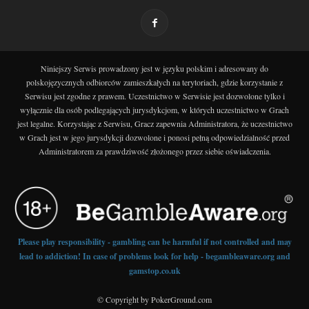
Niniejszy Serwis prowadzony jest w języku polskim i adresowany do
polskojęzycznych odbiorców zamieszkałych na terytoriach, gdzie korzystanie z
Serwisu jest zgodne z prawem. Uczestnictwo w Serwisie jest dozwolone tylko i
wyłącznie dla osób podlegających jurysdykcjom, w których uczestnictwo w Grach
jest legalne. Korzystając z Serwisu, Gracz zapewnia Administratora, że uczestnictwo
w Grach jest w jego jurysdykcji dozwolone i ponosi pełną odpowiedzialność przed
Administratorem za prawdziwość złożonego przez siebie oświadczenia.
Please play responsibility - gambling can be harmful if not controlled and may
lead to addiction! In case of problems look for help - begambleaware.org and
gamstop.co.uk
© Copyright by PokerGround.com