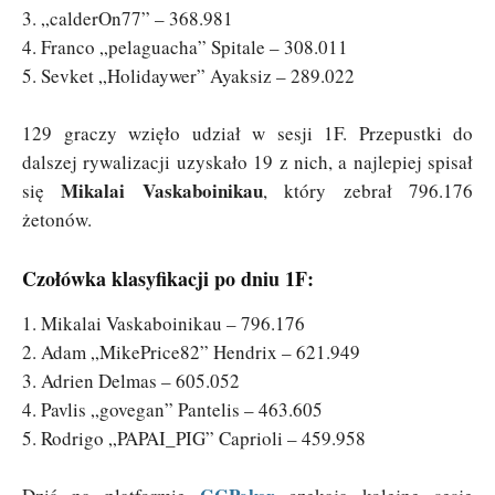
3. „calderOn77” – 368.981
4. Franco „pelaguacha” Spitale – 308.011
5. Sevket „Holidaywer” Ayaksiz – 289.022
129 graczy wzięło udział w sesji 1F. Przepustki do
dalszej rywalizacji uzyskało 19 z nich, a najlepiej spisał
Mikalai Vaskaboinikau
się
, który zebrał 796.176
żetonów.
Czołówka klasyfikacji po dniu 1F:
1. Mikalai Vaskaboinikau – 796.176
2. Adam „MikePrice82” Hendrix – 621.949
3. Adrien Delmas – 605.052
4. Pavlis „govegan” Pantelis – 463.605
5. Rodrigo „PAPAI_PIG” Caprioli – 459.958