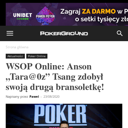
Strona główna
Aktualności
Poker Online
WSOP Online: Anson
„Tara@0z” Tsang zdobył
swoją drugą bransoletkę!
Napisany przez
Pawel
-
23/08/2020