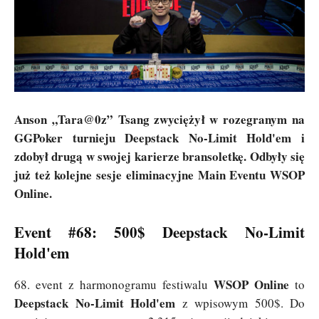
Anson „Tara@0z” Tsang zwyciężył w rozegranym na
GGPoker turnieju Deepstack No-Limit Hold'em i
zdobył drugą w swojej karierze bransoletkę. Odbyły się
już też kolejne sesje eliminacyjne Main Eventu WSOP
Online.
Event #68: 500$ Deepstack No-Limit
Hold'em
WSOP Online
68. event z harmonogramu festiwalu
to
Deepstack No-Limit Hold'em
z wpisowym 500$. Do