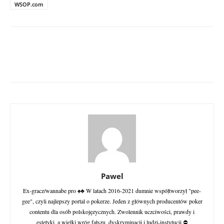
WSOP.com
Pawel
Ex-gracz/wannabe pro ♠♣ W latach 2016-2021 dumnie współtworzył "pee-
gee", czyli najlepszy portal o pokerze. Jeden z głównych producentów poker
contentu dla osób polskojęzycznych. Zwolennik uczciwości, prawdy i
estetyki, a wielki wróg fałszu, dyskryminacji i ludzi-instytucji ⛔