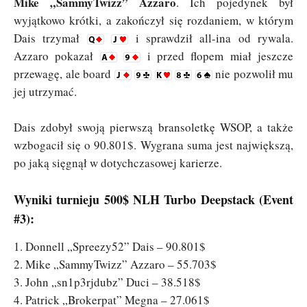
Mike „SammyTwizz” Azzaro
. Ich pojedynek był
wyjątkowo krótki, a zakończył się rozdaniem, w którym
Dais trzymał
i sprawdził all-ina od rywala.
Azzaro pokazał
i przed flopem miał jeszcze
przewagę, ale board
nie pozwolił mu
jej utrzymać.
Dais zdobył swoją pierwszą bransoletkę WSOP, a także
wzbogacił się o 90.801$. Wygrana suma jest największą,
po jaką sięgnął w dotychczasowej karierze.
Wyniki turnieju 500$ NLH Turbo Deepstack (Event
#3):
1. Donnell „Spreezy52” Dais – 90.801$
2. Mike „SammyTwizz” Azzaro – 55.703$
3. John „sn1p3rjdubz” Duci – 38.518$
4. Patrick „Brokerpat” Megna – 27.061$