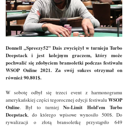
Donnell „Spreezy52” Dais zwyciężył w turnieju Turbo
Deepstack i jest kolejnym graczem, który może
pochwalić się zdobyciem bransoletki podczas festiwalu
WSOP Online 2021. Za swój sukces otrzymał on
również 90.801$.
W sobotę odbył się trzeci event z harmonogramu
WSOP
amerykańskiej części tegorocznej edycji festiwalu
Online
No-Limit Hold'em Turbo
. Był to turniej
Deepstack
, do którego wpisowe wynosiło 500$. Do
rywalizacji o złotą bransoletkę przystąpiło 649