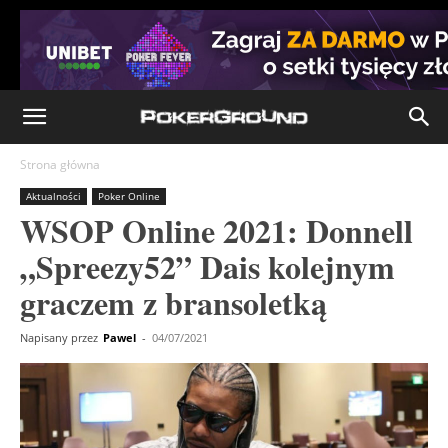
Strona główna
Aktualności
Poker Online
WSOP Online 2021: Donnell
„Spreezy52” Dais kolejnym
graczem z bransoletką
Napisany przez
Pawel
-
04/07/2021