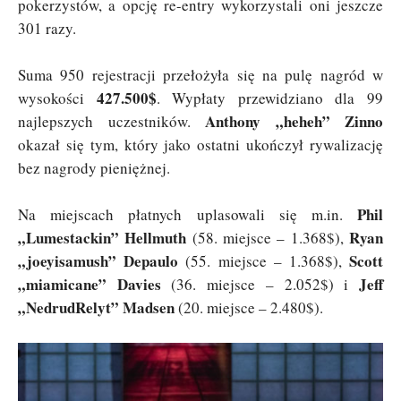
pokerzystów, a opcję re-entry wykorzystali oni jeszcze
301 razy.
Suma 950 rejestracji przełożyła się na pulę nagród w
427.500$
wysokości
. Wypłaty przewidziano dla 99
Anthony „heheh” Zinno
najlepszych uczestników.
okazał się tym, który jako ostatni ukończył rywalizację
bez nagrody pieniężnej.
Phil
Na miejscach płatnych uplasowali się m.in.
„Lumestackin” Hellmuth
Ryan
(58. miejsce – 1.368$),
„joeyisamush” Depaulo
Scott
(55. miejsce – 1.368$),
„miamicane” Davies
Jeff
(36. miejsce – 2.052$) i
„NedrudRelyt” Madsen
(20. miejsce – 2.480$).