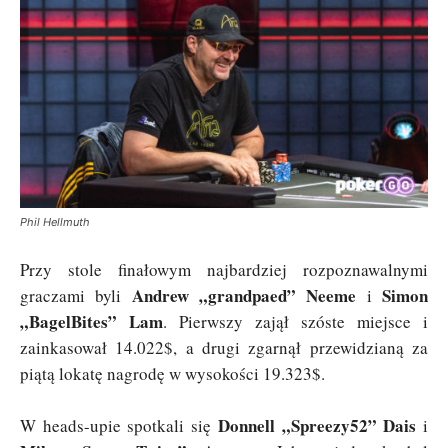
Phil Hellmuth
Przy stole finałowym najbardziej rozpoznawalnymi
Andrew „grandpaed” Neeme
Simon
graczami byli
i
„BagelBites” Lam
. Pierwszy zajął szóste miejsce i
zainkasował 14.022$, a drugi zgarnął przewidzianą za
piątą lokatę nagrodę w wysokości 19.323$.
Donnell „Spreezy52” Dais
W heads-upie spotkali się
i