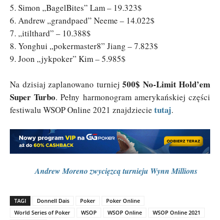
5. Simon „BagelBites” Lam – 19.323$
6. Andrew „grandpaed” Neeme – 14.022$
7. „itilthard” – 10.388$
8. Yonghui „pokermaster8” Jiang – 7.823$
9. Joon „jykpoker” Kim – 5.985$
500$ No-Limit Hold’em
Na dzisiaj zaplanowano turniej
Super Turbo
. Pełny harmonogram amerykańskiej części
tutaj
festiwalu WSOP Online 2021 znajdziecie
.
Andrew Moreno zwycięzcą turnieju Wynn Millions
TAGI
Donnell Dais
Poker
Poker Online
World Series of Poker
WSOP
WSOP Online
WSOP Online 2021