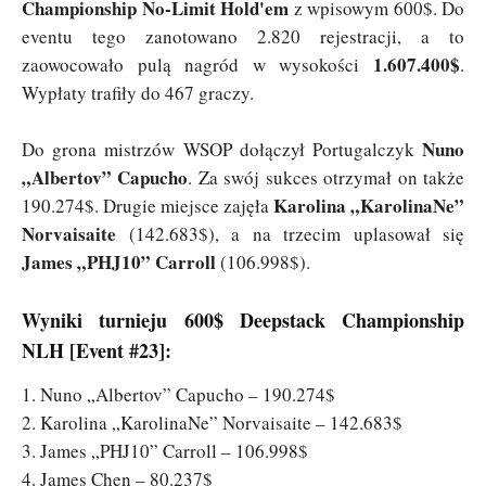
Championship No-Limit Hold'em
z wpisowym 600$. Do
eventu tego zanotowano 2.820 rejestracji, a to
1.607.400$
zaowocowało pulą nagród w wysokości
.
Wypłaty trafiły do 467 graczy.
Nuno
Do grona mistrzów WSOP dołączył Portugalczyk
„Albertov” Capucho
. Za swój sukces otrzymał on także
Karolina „KarolinaNe”
190.274$. Drugie miejsce zajęła
Norvaisaite
(142.683$), a na trzecim uplasował się
James „PHJ10” Carroll
(106.998$).
Wyniki turnieju 600$ Deepstack Championship
NLH [Event #23]:
1. Nuno „Albertov” Capucho – 190.274$
2. Karolina „KarolinaNe” Norvaisaite – 142.683$
3. James „PHJ10” Carroll – 106.998$
4. James Chen – 80.237$