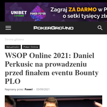
Strona główna
Aktualności
Poker Online
WSOP Online 2021: Daniel
Perkusic na prowadzeniu
przed finałem eventu Bounty
PLO
Napisany przez
Pawel
-
03/09/2021