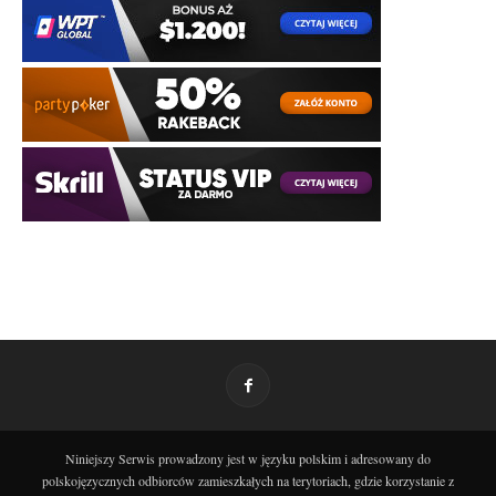
Niniejszy Serwis prowadzony jest w języku polskim i adresowany do
polskojęzycznych odbiorców zamieszkałych na terytoriach, gdzie korzystanie z