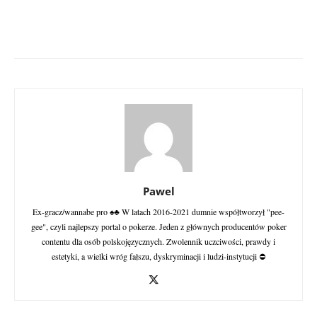
Pawel
Ex-gracz/wannabe pro ♠♣ W latach 2016-2021 dumnie współtworzył "pee-
gee", czyli najlepszy portal o pokerze. Jeden z głównych producentów poker
contentu dla osób polskojęzycznych. Zwolennik uczciwości, prawdy i
estetyki, a wielki wróg fałszu, dyskryminacji i ludzi-instytucji ⛔