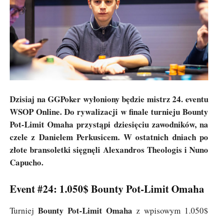
Dzisiaj na GGPoker wyłoniony będzie mistrz 24. eventu
WSOP Online. Do rywalizacji w finale turnieju Bounty
Pot-Limit Omaha przystąpi dziesięciu zawodników, na
czele z Danielem Perkusicem. W ostatnich dniach po
złote bransoletki sięgnęli Alexandros Theologis i Nuno
Capucho.
Event #24: 1.050$ Bounty Pot-Limit Omaha
Bounty Pot-Limit Omaha
Turniej
z wpisowym 1.050$