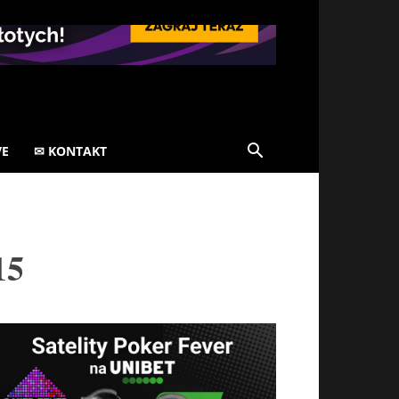
VE
✉ KONTAKT
15