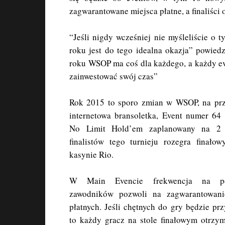
zagwarantowane miejsca płatne, a finaliści 
“Jeśli nigdy wcześniej nie myśleliście o
roku jest do tego idealna okazja” powie
roku WSOP ma coś dla każdego, a każdy eve
zainwestować swój czas”
Rok 2015 to sporo zmian w WSOP, na prz
internetowa bransoletka, Event numer 64
No Limit Hold’em zaplanowany na 2 
finalistów tego turnieju rozegra finało
kasynie Rio.
W Main Evencie frekwencja na p
zawodników pozwoli na zagwarantowani
płatnych. Jeśli chętnych do gry będzie pr
to każdy gracz na stole finałowym otrzy