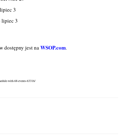
ipiec 3
lipiec 3
WSOP.com
w dostępny jest na
.
hedule-with-68-events-63316/