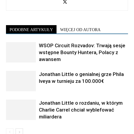
PODOBNE ARTYKUŁY
WIĘCEJ OD AUTORA
WSOP Circuit Rozvadov: Trwają sesje
wstępne Bounty Huntera, Polacy z
awansem
Jonathan Little o genialnej grze Phila
Iveya w turnieju za 100.000€
Jonathan Little o rozdaniu, w którym
Charlie Carrel chciał wyblefować
miliardera