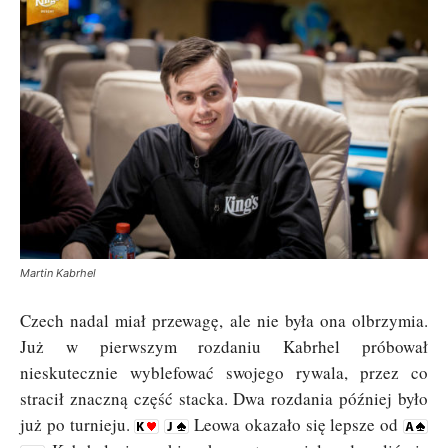
Martin Kabrhel
Czech nadal miał przewagę, ale nie była ona olbrzymia.
Już w pierwszym rozdaniu Kabrhel próbował
nieskutecznie wyblefować swojego rywala, przez co
stracił znaczną część stacka. Dwa rozdania później było
już po turnieju.
Leowa okazało się lepsze od