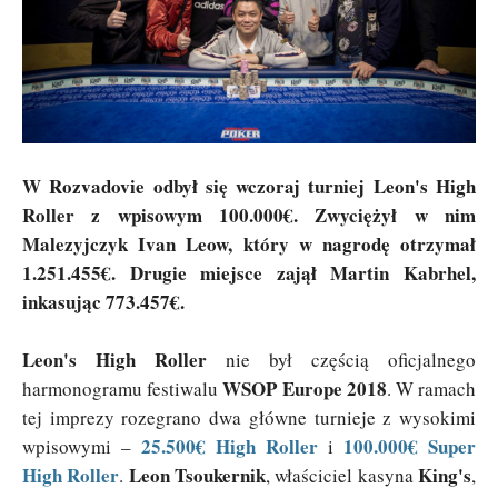
W Rozvadovie odbył się wczoraj turniej Leon's High
Roller z wpisowym 100.000€. Zwyciężył w nim
Malezyjczyk Ivan Leow, który w nagrodę otrzymał
1.251.455€. Drugie miejsce zajął Martin Kabrhel,
inkasując 773.457€.
Leon's High Roller
nie był częścią oficjalnego
WSOP Europe
2018
harmonogramu festiwalu
. W ramach
tej imprezy rozegrano dwa główne turnieje z wysokimi
25.500€ High Roller
100.000€ Super
wpisowymi –
i
High Roller
Leon Tsoukernik
King's
.
, właściciel kasyna
,