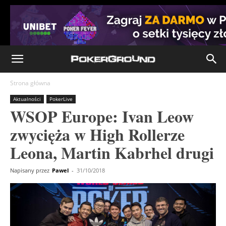
Strona główna
Aktualności
PokerLive
WSOP Europe: Ivan Leow
zwycięża w High Rollerze
Leona, Martin Kabrhel drugi
Napisany przez
Pawel
-
31/10/2018