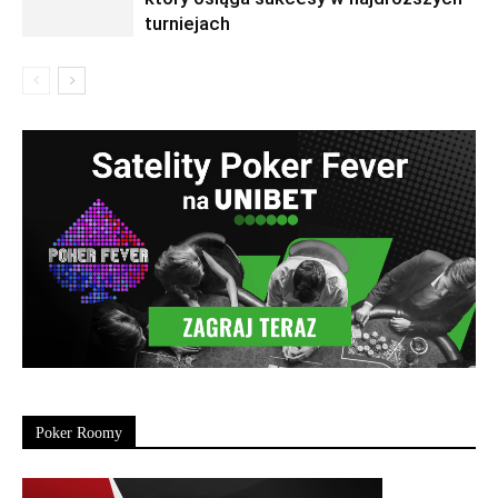
turniejach
Poker Roomy