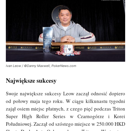
Ivan Leow / ©Danny Maxwell, PokerNews.com
Największe sukcesy
Swoje największe sukcesy Leow zaczął odnosić dopiero
od połowy maja tego roku. W ciągu kilkunastu tygodni
zajął osiem miejsc płatnych, z czego pięć podczas Triton
Super High Roller Series w Czarnogórze i Korei
Południowej. Zaczął od szóstego miejsce w 250.000 HKD