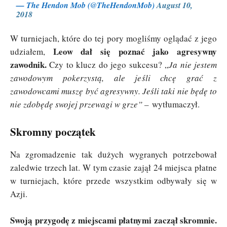
— The Hendon Mob (@TheHendonMob)
August 10,
2018
W turniejach, które do tej pory mogliśmy oglądać z jego
Leow dał się poznać jako agresywny
udziałem,
zawodnik.
Czy to klucz do jego sukcesu? „
Ja nie jestem
zawodowym pokerzystą, ale jeśli chcę grać z
zawodowcami muszę być agresywny. Jeśli taki nie będę to
nie zdobędę swojej przewagi w grze” –
wytłumaczył.
Skromny początek
Na zgromadzenie tak dużych wygranych potrzebował
zaledwie trzech lat. W tym czasie zajął 24 miejsca płatne
w turniejach, które przede wszystkim odbywały się w
Azji.
Swoją przygodę z miejscami płatnymi zaczął skromnie.