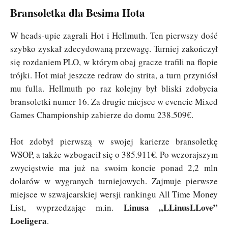
Bransoletka dla Besima Hota
W heads-upie zagrali Hot i Hellmuth. Ten pierwszy dość
szybko zyskał zdecydowaną przewagę. Turniej zakończył
się rozdaniem PLO, w którym obaj gracze trafili na flopie
trójki. Hot miał jeszcze redraw do strita, a turn przyniósł
mu fulla. Hellmuth po raz kolejny był bliski zdobycia
bransoletki numer 16. Za drugie miejsce w evencie Mixed
Games Championship zabierze do domu 238.509€.
Hot zdobył pierwszą w swojej karierze bransoletkę
WSOP, a także wzbogacił się o 385.911€. Po wczorajszym
zwycięstwie ma już na swoim koncie ponad 2,2 mln
dolarów w wygranych turniejowych. Zajmuje pierwsze
miejsce w szwajcarskiej wersji rankingu All Time Money
Linusa „LLinusLLove”
List, wyprzedzając m.in.
Loeligera
.