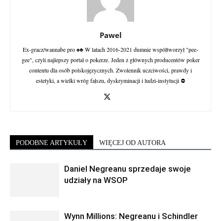
Pawel
Ex-gracz/wannabe pro ♠♣ W latach 2016-2021 dumnie współtworzył "pee-
gee", czyli najlepszy portal o pokerze. Jeden z głównych producentów poker
contentu dla osób polskojęzycznych. Zwolennik uczciwości, prawdy i
estetyki, a wielki wróg fałszu, dyskryminacji i ludzi-instytucji ⛔
PODOBNE ARTYKUŁY
WIĘCEJ OD AUTORA
Daniel Negreanu sprzedaje swoje
udziały na WSOP
Wynn Millions: Negreanu i Schindler