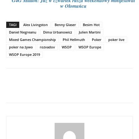
G4G Million: Już w czwartek rusza weekendowy minifestiwal
w Ołomuńcu
TAGI
Alex Livingston
Benny Glaser
Besim Hot
Daniel Negreanu
Dima Urbanowicz
Julien Martini
Mixed Games Championship
Phil Hellmuth
Poker
poker live
poker na żywo
rozvadov
WSOP
WSOP Europe
WSOP Europe 2019