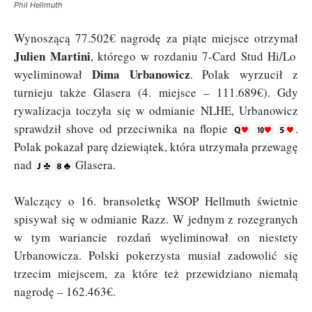
Phil Hellmuth
Wynoszącą 77.502€ nagrodę za piąte miejsce otrzymał
Julien Martini
, którego w rozdaniu 7-Card Stud Hi/Lo
Dima Urbanowicz
wyeliminował
. Polak wyrzucił z
turnieju także Glasera (4. miejsce – 111.689€). Gdy
rywalizacja toczyła się w odmianie NLHE, Urbanowicz
sprawdził shove od przeciwnika na flopie
.
Polak pokazał parę dziewiątek, która utrzymała przewagę
nad
Glasera.
Walczący o 16. bransoletkę WSOP Hellmuth świetnie
spisywał się w odmianie Razz. W jednym z rozegranych
w tym wariancie rozdań wyeliminował on niestety
Urbanowicza. Polski pokerzysta musiał zadowolić się
trzecim miejscem, za które też przewidziano niemałą
nagrodę – 162.463€.