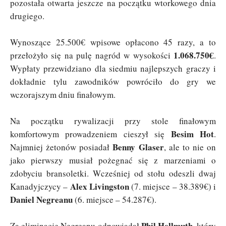
pozostała otwarta jeszcze na początku wtorkowego dnia
drugiego.
Wynoszące 25.500€ wpisowe opłacono 45 razy, a to
1.068.750€
przełożyło się na pulę nagród w wysokości
.
Wypłaty przewidziano dla siedmiu najlepszych graczy i
dokładnie tylu zawodników powróciło do gry we
wczorajszym dniu finałowym.
Na początku rywalizacji przy stole finałowym
Besim Hot
komfortowym prowadzeniem cieszył się
.
Benny Glaser
Najmniej żetonów posiadał
, ale to nie on
jako pierwszy musiał pożegnać się z marzeniami o
zdobyciu bransoletki. Wcześniej od stołu odeszli dwaj
Alex Livingston
Kanadyjczycy –
(7. miejsce – 38.389€) i
Daniel Negreanu
(6. miejsce – 54.287€).
Phil Hellmuth
Za eliminację Negreanu odpowiadał
, który