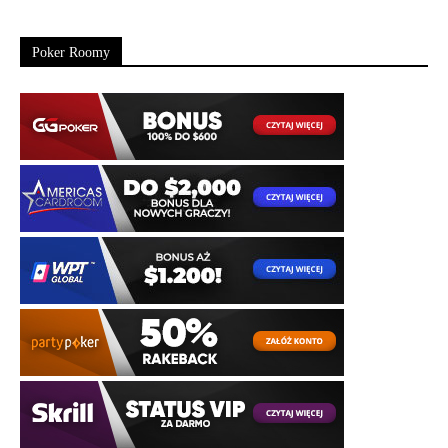
Poker Roomy