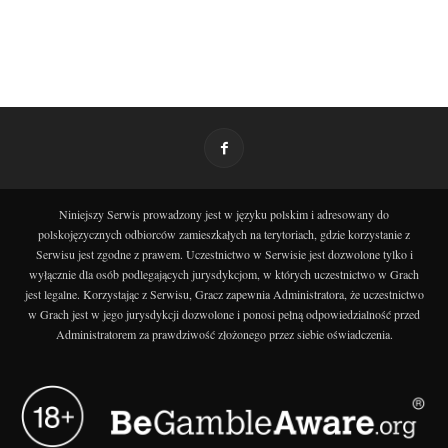
Niniejszy Serwis prowadzony jest w języku polskim i adresowany do
polskojęzycznych odbiorców zamieszkałych na terytoriach, gdzie korzystanie z
Serwisu jest zgodne z prawem. Uczestnictwo w Serwisie jest dozwolone tylko i
wyłącznie dla osób podlegających jurysdykcjom, w których uczestnictwo w Grach
jest legalne. Korzystając z Serwisu, Gracz zapewnia Administratora, że uczestnictwo
w Grach jest w jego jurysdykcji dozwolone i ponosi pełną odpowiedzialność przed
Administratorem za prawdziwość złożonego przez siebie oświadczenia.