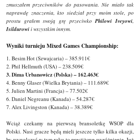
zmuszałem przeciwników do pasowania. Nie miało tak
naprawdę znaczenia, kto siedział przy moim stole, po
prostu grałem swoją grę przeciwko
Philowi Iveyowi
,
Isildurowi
i wszystkim innym.
Wyniki turnieju Mixed Games Championship:
1. Besim Hot (Szwajcaria) – 385.911€
2. Phil Hellmuth (USA) – 238.509€
3. Dima Urbanowicz (Polska) – 162.463€
4. Benny Glaser (Wielka Brytania) – 111.689€
5. Julien Martini (Francja) – 77.502€
6. Daniel Negreanu (Kanada) – 54.287€
7. Alex Livingston (Kanada) – 38.389€
Wciąż czekamy na pierwszą bransoletkę WSOP dla
Polski. Nasi gracze będą mieli jeszcze tylko kilka okazji,
by wywalczyć w tym roku to prestiżowe wyróżnienie. Już