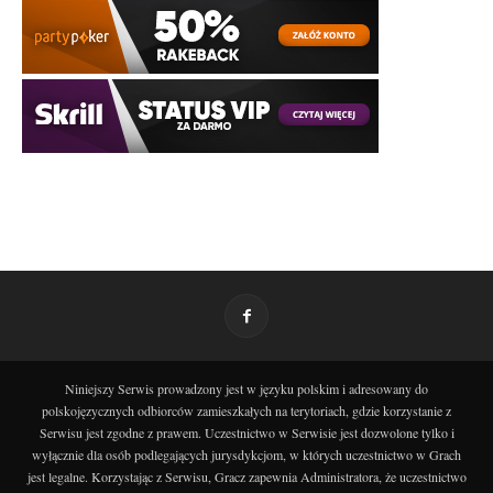
Niniejszy Serwis prowadzony jest w języku polskim i adresowany do
polskojęzycznych odbiorców zamieszkałych na terytoriach, gdzie korzystanie z
Serwisu jest zgodne z prawem. Uczestnictwo w Serwisie jest dozwolone tylko i
wyłącznie dla osób podlegających jurysdykcjom, w których uczestnictwo w Grach
jest legalne. Korzystając z Serwisu, Gracz zapewnia Administratora, że uczestnictwo