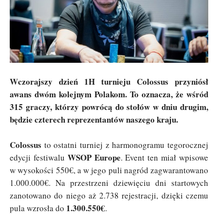
Wczorajszy dzień 1H turnieju Colossus przyniósł
awans dwóm kolejnym Polakom. To oznacza, że wśród
315 graczy, którzy powrócą do stołów w dniu drugim,
będzie czterech reprezentantów naszego kraju.
Colossus
to ostatni turniej z harmonogramu tegorocznej
WSOP Europe
edycji festiwalu
. Event ten miał wpisowe
w wysokości 550€, a w jego puli nagród zagwarantowano
1.000.000€. Na przestrzeni dziewięciu dni startowych
zanotowano do niego aż 2.738 rejestracji, dzięki czemu
1.300.550€
pula wzrosła do
.