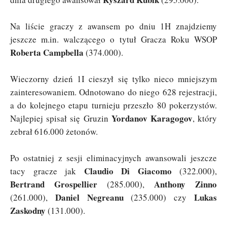
Na liście graczy z awansem po dniu 1H znajdziemy
jeszcze m.in. walczącego o tytuł Gracza Roku WSOP
Roberta Campbella
(374.000).
Wieczorny dzień 1I cieszył się tylko nieco mniejszym
zainteresowaniem. Odnotowano do niego 628 rejestracji,
a do kolejnego etapu turnieju przeszło 80 pokerzystów.
Yordanov Karagogov
Najlepiej spisał się Gruzin
, który
zebrał 616.000 żetonów.
Po ostatniej z sesji eliminacyjnych awansowali jeszcze
Claudio Di Giacomo
tacy gracze jak
(322.000),
Bertrand Grospellier
Anthony Zinno
(285.000),
Daniel Negreanu
Lukas
(261.000),
(235.000) czy
Zaskodny
(131.000).