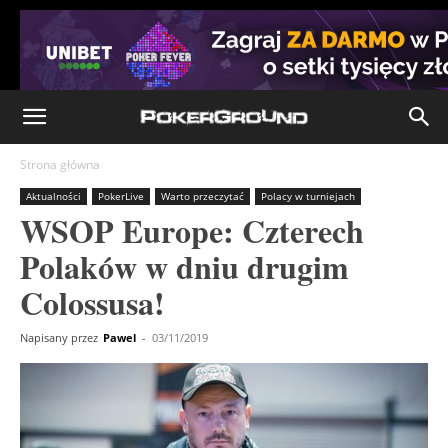
Strona główna
Aktualności
PokerLive
Warto przeczytać
Polacy w turniejach
WSOP Europe: Czterech
Polaków w dniu drugim
Colossusa!
Napisany przez
Pawel
-
03/11/2019