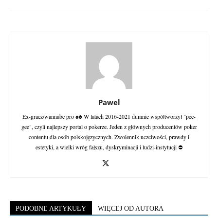
Pawel
Ex-gracz/wannabe pro ♠♣ W latach 2016-2021 dumnie współtworzył "pee-
gee", czyli najlepszy portal o pokerze. Jeden z głównych producentów poker
contentu dla osób polskojęzycznych. Zwolennik uczciwości, prawdy i
estetyki, a wielki wróg fałszu, dyskryminacji i ludzi-instytucji ⛔
PODOBNE ARTYKUŁY
WIĘCEJ OD AUTORA