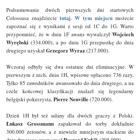
Podsumowanie dwóch pierwszych dni startowych
tutaj
W tym miejscu
Colossusa znajdziecie
.
możecie
zapoznać się z wynikami z sesji od 1C do 1G. Warto
Wojciech
przypomnieć, że w dniu 1F awans wywalczył
Wyrębski
(334.000), a po dniu 1G przepustkę do dnia
Grzegorz Wyraz
drugiego uzyskał
(217.000).
Wczoraj odbyły się dwa ostatnie dni eliminacyjne. W
pierwszym z nich, dniu 1H, wpisowe opłacono 736 razy.
Tylko 85 zawodników awansowało do dnia drugiego, a na
czele końcowej klasyfikacji znalazł się legendarny
Pierre Neuville
belgijski pokerzysta,
(720.000).
Dzień 1H był też udany dla dwóch graczy z Polski.
Łukasz Grossmann
zapakował do torby dokładnie
300.000 żetonów, a z niewiele mniejszym stackiem do
Ryszard Kubik
dnia drugiego awansował
(295.000).