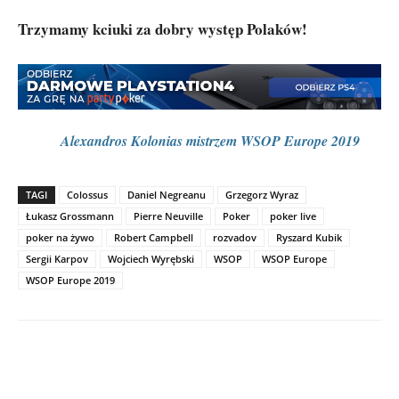
Trzymamy kciuki za dobry występ Polaków!
Alexandros Kolonias mistrzem WSOP Europe 2019
TAGI
Colossus
Daniel Negreanu
Grzegorz Wyraz
Łukasz Grossmann
Pierre Neuville
Poker
poker live
poker na żywo
Robert Campbell
rozvadov
Ryszard Kubik
Sergii Karpov
Wojciech Wyrębski
WSOP
WSOP Europe
WSOP Europe 2019