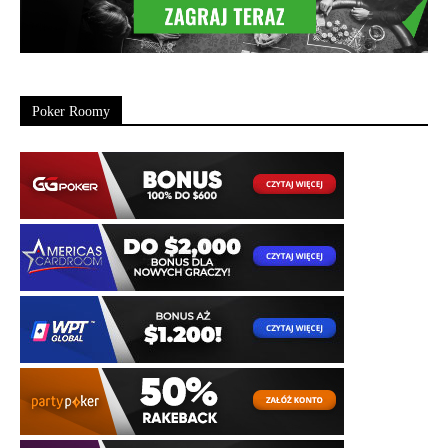
Poker Roomy