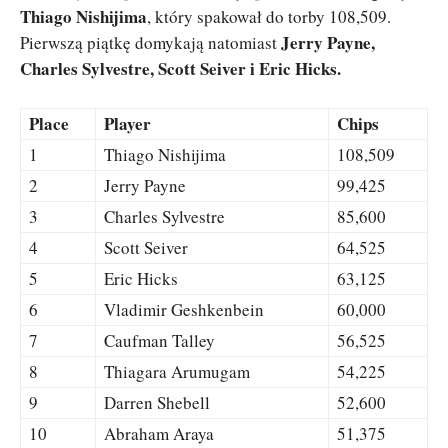
Thiago Nishijima
, który spakował do torby 108,509.
Jerry Payne,
Pierwszą piątkę domykają natomiast
Charles Sylvestre, Scott Seiver i Eric Hicks.
Place
Player
Chips
1
Thiago Nishijima
108,509
2
Jerry Payne
99,425
3
Charles Sylvestre
85,600
4
Scott Seiver
64,525
5
Eric Hicks
63,125
6
Vladimir Geshkenbein
60,000
7
Caufman Talley
56,525
8
Thiagara Arumugam
54,225
9
Darren Shebell
52,600
10
Abraham Araya
51,375