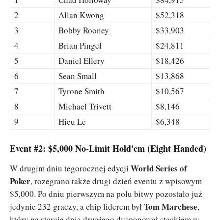
2
Allan Kwong
$52,318
3
Bobby Rooney
$33,903
4
Brian Pingel
$24,811
5
Daniel Ellery
$18,426
6
Sean Small
$13,868
7
Tyrone Smith
$10,567
8
Michael Trivett
$8,146
9
Hieu Le
$6,348
Event #2: $5,000 No-Limit Hold'em (Eight Handed)
World Series of
W drugim dniu tegorocznej edycji
Poker
, rozegrano także drugi dzień eventu z wpisowym
$5,000. Po dniu pierwszym na polu bitwy pozostało już
Tom Marchese
jedynie 232 graczy, a chip liderem był
,
który na starcie dnia drugiego dysponował stackiem w