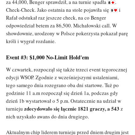
za 44,000, Benger sprawdził, a na turnie spadła
.
Check-Check. Jako ostatnia na stole pojawiła się
i
Rafał odstukał raz jeszcze check, na co Benger
odpowiedział betem za 86,500. Michałowski call. W
showdownie, urodzony w Polsce pokerzysta pokazał parę
króli i wygrał rozdanie.
Event #3: $1,000 No-Limit Hold'em
W czwartek, rozpoczął się także trzeci event tegorocznej
edycji WSOP. Zgodnie z wcześniejszymi ustaleniami,
tego samego dnia rozegrano oba dni startowe. Tuż po
godzinie 11 a.m rozpoczął się dzień 1a, podczas gdy
dzień 1b wystartował o 5 p.m. Ostatecznie na udział w
zdecydowało się łącznie 1821 graczy, a 543
turnieju
z
nich uzyskało awans do dnia drugiego.
Aktualnym chip liderem turnieju przed dniem drugim jest