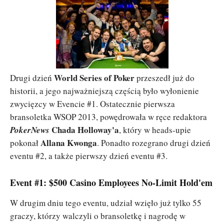
World Series of Poker
Drugi dzień
przeszedł już do
historii, a jego najważniejszą częścią było wyłonienie
zwycięzcy w Evencie #1. Ostatecznie pierwsza
bransoletka WSOP 2013, powędrowała w ręce redaktora
Chada Holloway'a
PokerNews
, który w heads-upie
Allana Kwonga
pokonał
. Ponadto rozegrano drugi dzień
eventu #2, a także pierwszy dzień eventu #3.
Event #1: $500 Casino Employees No-Limit Hold'em
W drugim dniu tego eventu, udział wzięło już tylko 55
graczy, którzy walczyli o bransoletkę i nagrodę w