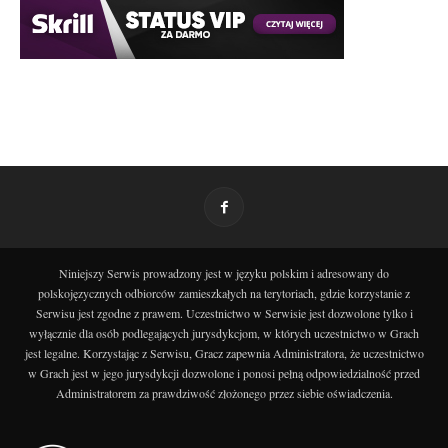
Niniejszy Serwis prowadzony jest w języku polskim i adresowany do
polskojęzycznych odbiorców zamieszkałych na terytoriach, gdzie korzystanie z
Serwisu jest zgodne z prawem. Uczestnictwo w Serwisie jest dozwolone tylko i
wyłącznie dla osób podlegających jurysdykcjom, w których uczestnictwo w Grach
jest legalne. Korzystając z Serwisu, Gracz zapewnia Administratora, że uczestnictwo
w Grach jest w jego jurysdykcji dozwolone i ponosi pełną odpowiedzialność przed
Administratorem za prawdziwość złożonego przez siebie oświadczenia.