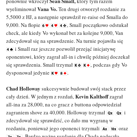
Sean Small,
ponownie wkroczył
który tym razem
Vana Vo.
wyeliminował
Ten drugi otworzył rozdanie za
5,5000 z HJ, a następnie sprawdził re-raise od Smalla do
9,000. Na flopie
, Small początkowo odstukał
check, ale kiedy Vo wykonał bet za kolejne 9,000, Van
zdecydował się na sprawdzenie. Na turnie pojawiła się
i Small raz jeszcze pozwolił przejąć inicjatywę
oponentowi, który zagrał all-in i chwilę później doczekał
się sprawdzenia. Small trzymał
, podczas gdy Vo
dysponował jedynie
.
Chad Holloway
sukcesywnie budował swój stack przez
Kevin Kalthoff
cały dzień. W jednym z rozdań,
zagrał
all-ina za 28,000, na co gracz z buttona odpowiedział
zagraniem shove za 40,000. Holloway trzymał
i
zdecydował się sprawdzić, co dało mu wygraną w
rozdaniu, ponieważ jego oponenci trzymali
oraz
. Bardzo ważne rozdanie dla Chada nadeszło