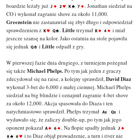
boardzie leżały już
. Jonathan siedział na
CO i wykonał zagranie shove za około 11,000.
Greenstein
nie zastanawiał się zbyt długo i odpowiedział
Little
sprawdzeniem z
.
trzymał
i miał
jeszcze szansę na kolor. Jako ostatnia na stole pojawiła
Little
się jednak
i
odpadł z gry.
W pierwszej fazie dnia drugiego, z turniejem pożegnał
Michael Phelps.
się także
Po tym jak jeden z graczy
David Diaz
zdecydował się na raise, a kolejny sprawdził,
wykonał 3-bet do 6,000 z małej ciemnej. Michael Phelps
siedział na big blindzie i oznajmił zagranie 4-bet shove
za około 12,000. Akcja spasowała do Diaza i ten
natychmiastowo sprawdził. Phelps trzymał
i
wydawało się, że zaliczy double-up, po tym jak jego
oponent pokazał
. Na flopie spadły jednak
i to Diaz objął prowadzenie, a turn i river nie