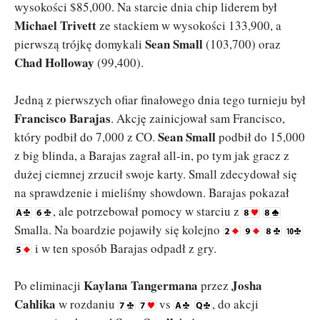
wysokości $85,000. Na starcie dnia chip liderem był
Michael Trivett
ze stackiem w wysokości 133,900, a
Sean Small
pierwszą trójkę domykali
(103,700) oraz
Chad Holloway
(99,400).
Jedną z pierwszych ofiar finałowego dnia tego turnieju był
Francisco Barajas
. Akcję zainicjował sam Francisco,
Sean Small
który podbił do 7,000 z CO.
podbił do 15,000
z big blinda, a Barajas zagrał all-in, po tym jak gracz z
dużej ciemnej zrzucił swoje karty. Small zdecydował się
na sprawdzenie i mieliśmy showdown. Barajas pokazał
, ale potrzebował pomocy w starciu z
Smalla. Na boardzie pojawiły się kolejno
i w ten sposób Barajas odpadł z gry.
Kaylana Tangermana
Josha
Po eliminacji
przez
Cahlika
w rozdaniu
vs
, do akcji