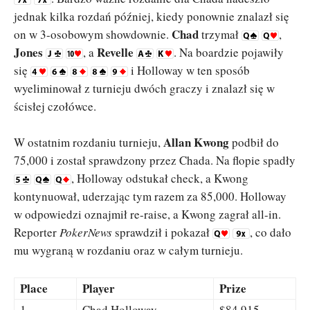
jednak kilka rozdań później, kiedy ponownie znalazł się
Chad
on w 3-osobowym showdownie.
trzymał
,
Jones
Revelle
, a
. Na boardzie pojawiły
się
i Holloway w ten sposób
wyeliminował z turnieju dwóch graczy i znalazł się w
ścisłej czołówce.
Allan Kwong
W ostatnim rozdaniu turnieju,
podbił do
75,000 i został sprawdzony przez Chada. Na flopie spadły
, Holloway odstukał check, a Kwong
kontynuował, uderzając tym razem za 85,000. Holloway
w odpowiedzi oznajmił re-raise, a Kwong zagrał all-in.
Reporter
PokerNews
sprawdził i pokazał
, co dało
mu wygraną w rozdaniu oraz w całym turnieju.
Place
Player
Prize
1
Chad Holloway
$84,915