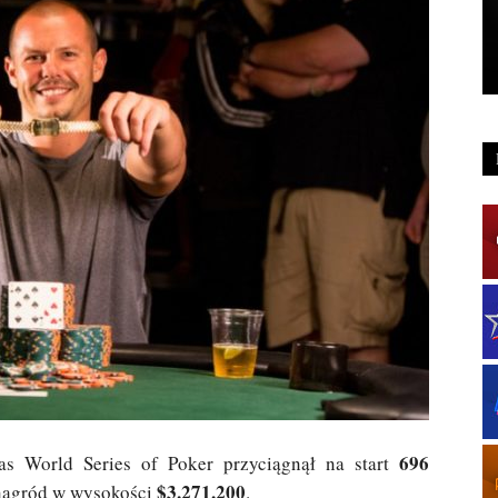
696
as World Series of Poker przyciągnął na start
$3,271,200
 nagród w wysokości
.