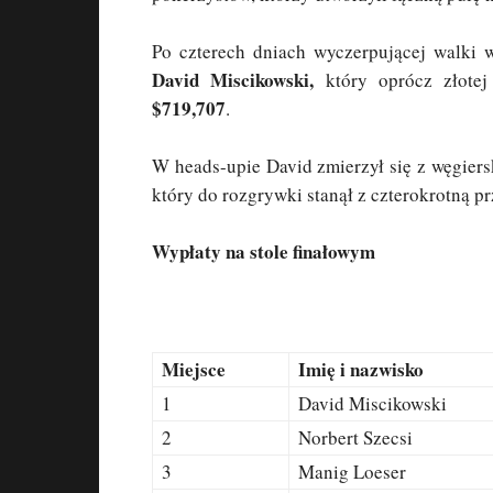
Po czterech dniach wyczerpującej walki w
David Miscikowski,
który oprócz złotej
$719,707
.
W heads-upie David zmierzył się z węgier
który do rozgrywki stanął z czterokrotną p
Wypłaty na stole finałowym
Miejsce
Imię i nazwisko
1
David Miscikowski
2
Norbert Szecsi
3
Manig Loeser