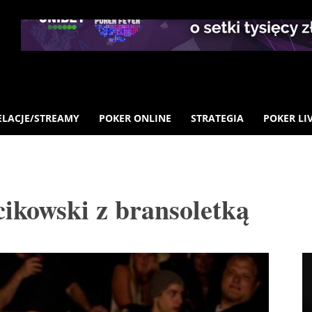
ELACJE/STREAMY
POKER ONLINE
STRATEGIA
POKER LI
kowski z bransoletką