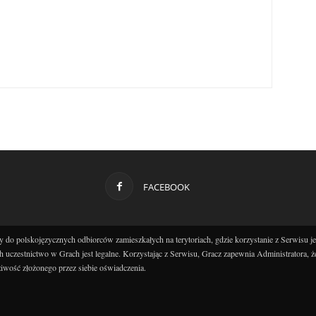
FACEBOOK
 do polskojęzycznych odbiorców zamieszkałych na terytoriach, gdzie korzystanie z Serwisu j
h uczestnictwo w Grach jest legalne. Korzystając z Serwisu, Gracz zapewnia Administratora, ż
iwość złożonego przez siebie oświadczenia.