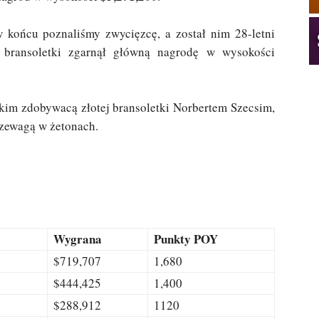
 końcu poznaliśmy zwycięzcę, a został nim 28-letni
 bransoletki zgarnął główną nagrodę w wysokości
skim zdobywacą złotej bransoletki Norbertem Szecsim,
rzewagą w żetonach.
Wygrana
Punkty POY
$719,707
1,680
$444,425
1,400
$288,912
1120