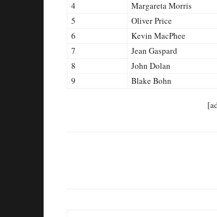
4
Margareta Morris
5
Oliver Price
6
Kevin MacPhee
7
Jean Gaspard
8
John Dolan
9
Blake Bohn
[a