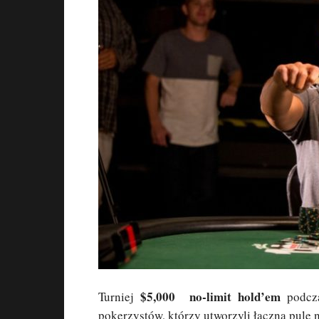
$5,000 no-limit hold’em
Turniej
podcz
pokerzystów, którzy utworzyli łączną pulę