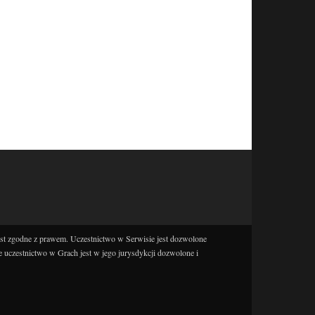
est zgodne z prawem. Uczestnictwo w Serwisie jest dozwolone
e uczestnictwo w Grach jest w jego jurysdykcji dozwolone i