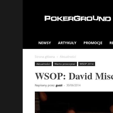
PokerGround.com
NEWSY
ARTYKUŁY
PROMOCJE
R
Strona główna
Aktualności
Aktualności
Warto przeczytać
WSOP 2014
WSOP: David Misci
Napisany przez
guzzi
-
30/06/2014