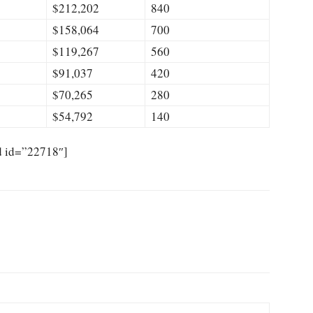
$212,202
840
$158,064
700
$119,267
560
$91,037
420
$70,265
280
$54,792
140
d id=”22718″]