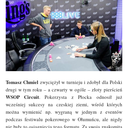
Tomasz Chmiel
zwyciężył w turnieju i zdobył dla Polski
drugi w tym roku – a czwarty w ogóle – złoty pierścień
WSOP Circuit
. Pokerzysta z Płocka odnosił już
wcześniej sukcesy na czeskiej ziemi, wśród których
można wymienić np. wygraną w jednym z eventów
podczas festiwalu pokerowego w Ołumuńcu, ale nigdy
nie były to osiągnięcia tego formatu. Za swoją znakomitą