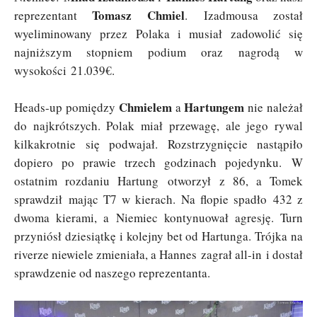
Tomasz Chmiel
reprezentant
. Izadmousa został
wyeliminowany przez Polaka i musiał zadowolić się
najniższym stopniem podium oraz nagrodą w
wysokości 21.039€.
Chmielem
Hartungem
Heads-up pomiędzy
a
nie należał
do najkrótszych. Polak miał przewagę, ale jego rywal
kilkakrotnie się podwajał. Rozstrzygnięcie nastąpiło
dopiero po prawie trzech godzinach pojedynku. W
ostatnim rozdaniu Hartung otworzył z 86, a Tomek
sprawdził mając T7 w kierach. Na flopie spadło 432 z
dwoma kierami, a Niemiec kontynuował agresję. Turn
przyniósł dziesiątkę i kolejny bet od Hartunga. Trójka na
riverze niewiele zmieniała, a Hannes zagrał all-in i dostał
sprawdzenie od naszego reprezentanta.