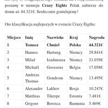
Crazy Eights
postawę w turnieju
Polak zabierze do
domu aż 44.321€. Serdecznie gratulujemy!
Oto klasyfikacja najlepszych w evencie Crazy Eigths:
Miejsce
Imię
Nazwisko
Kraj
Nagroda
1
Tomasz
Chmiel
Polska
44.321€
2
Hannes
Hartung
Niemcy
29.841€
3
Milad
Izadmousa
Niemcy
21.039€
4
Michaël
Goossens
Belgia
17.058€
Andreas
5
Gondrom
Niemcy
13.495€
Thomas
6
Alexander
Lakhov
Rosja
10.247€
7
Matthias
Tikerpe
Estonia
7.481€
8
Grigore
Boroica
Rumunia
5.469€