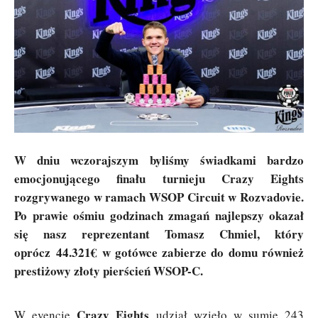
W dniu wczorajszym byliśmy świadkami bardzo
emocjonującego finału turnieju Crazy Eights
rozgrywanego w ramach WSOP Circuit w Rozvadovie.
Po prawie ośmiu godzinach zmagań najlepszy okazał
się nasz reprezentant Tomasz Chmiel, który
oprócz 44.321€ w gotówce zabierze do domu również
prestiżowy złoty pierścień WSOP-C.
Crazy Eights
W evencie
udział wzięło w sumie 243