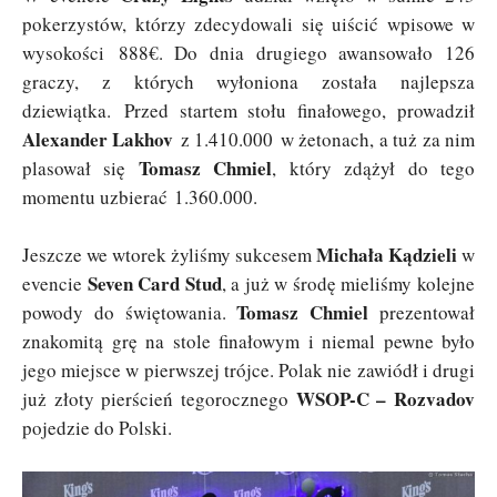
pokerzystów, którzy zdecydowali się uiścić wpisowe w
wysokości 888€. Do dnia drugiego awansowało 126
graczy, z których wyłoniona została najlepsza
dziewiątka. Przed startem stołu finałowego, prowadził
Alexander Lakhov
z 1.410.000 w żetonach, a tuż za nim
Tomasz Chmiel
plasował się
, który zdążył do tego
momentu uzbierać 1.360.000.
Michała Kądzieli
Jeszcze we wtorek żyliśmy sukcesem
w
Seven Card Stud
evencie
, a już w środę mieliśmy kolejne
Tomasz Chmiel
powody do świętowania.
prezentował
znakomitą grę na stole finałowym i niemal pewne było
jego miejsce w pierwszej trójce. Polak nie zawiódł i drugi
WSOP-C – Rozvadov
już złoty pierścień tegorocznego
pojedzie do Polski.