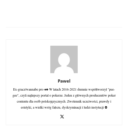
Pawel
Ex-gracz/wannabe pro ♠♣ W latach 2016-2021 dumnie współtworzył "pee-
gee", czyli najlepszy portal o pokerze. Jeden z głównych producentów poker
contentu dla osób polskojęzycznych. Zwolennik uczciwości, prawdy i
estetyki, a wielki wróg fałszu, dyskryminacji i ludzi-instytucji ⛔