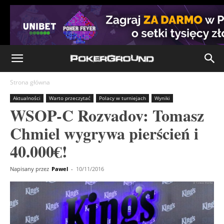
Strona główna
Aktualności
Warto przeczytać
Polacy w turniejach
Wyniki
WSOP-C Rozvadov: Tomasz
Chmiel wygrywa pierścień i
40.000€!
Napisany przez
Pawel
-
10/11/2016