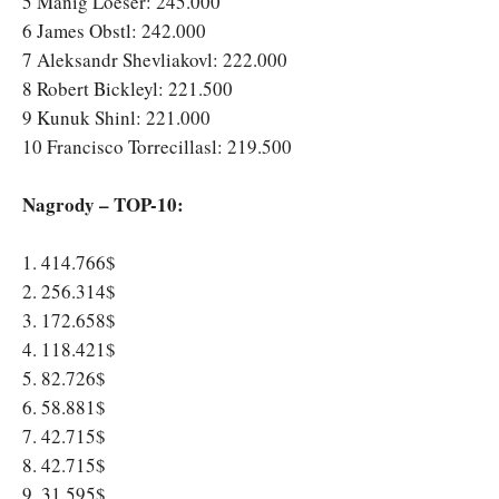
5 Manig Loeser: 245.000
6 James Obstl: 242.000
7 Aleksandr Shevliakovl: 222.000
8 Robert Bickleyl: 221.500
9 Kunuk Shinl: 221.000
10 Francisco Torrecillasl: 219.500
Nagrody – TOP-10:
1. 414.766$
2. 256.314$
3. 172.658$
4. 118.421$
5. 82.726$
6. 58.881$
7. 42.715$
8. 42.715$
9. 31.595$