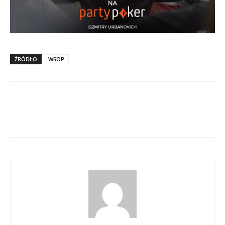
ŹRÓDŁO
WSOP