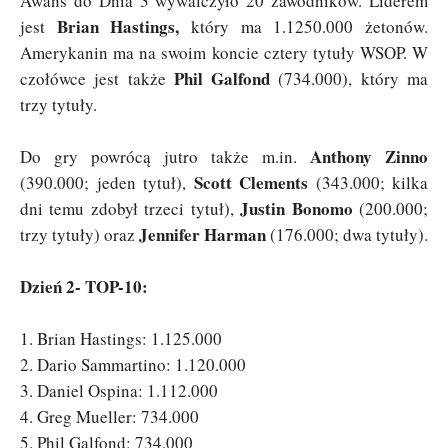
Awans do Dnia 3 wywalczyło 20 zawodników. Liderem
Brian Hastings,
jest
który ma 1.1250.000 żetonów.
Amerykanin ma na swoim koncie cztery tytuły WSOP. W
Phil Galfond
czołówce jest także
(734.000), który ma
trzy tytuły.
Anthony Zinno
Do gry powrócą jutro także m.in.
Scott Clements
(390.000; jeden tytuł),
(343.000; kilka
Justin Bonomo
dni temu zdobył trzeci tytuł),
(200.000;
Jennifer Harman
trzy tytuły) oraz
(176.000; dwa tytuły).
Dzień 2- TOP-10:
1. Brian Hastings: 1.125.000
2. Dario Sammartino: 1.120.000
3. Daniel Ospina: 1.112.000
4. Greg Mueller: 734.000
5. Phil Galfond: 734.000