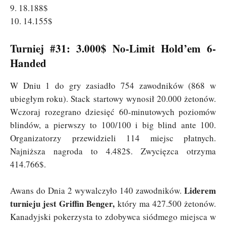
9. 18.188$
10. 14.155$
Turniej #31: 3.000$ No-Limit Hold’em 6-
Handed
W Dniu 1 do gry zasiadło 754 zawodników (868 w
ubiegłym roku). Stack startowy wynosił 20.000 żetonów.
Wczoraj rozegrano dziesięć 60-minutowych poziomów
blindów, a pierwszy to 100/100 i big blind ante 100.
Organizatorzy przewidzieli 114 miejsc płatnych.
Najniższa nagroda to 4.482$. Zwycięzca otrzyma
414.766$.
Liderem
Awans do Dnia 2 wywalczyło 140 zawodników.
turnieju jest Griffin Benger,
który ma 427.500 żetonów.
Kanadyjski pokerzysta to zdobywca siódmego miejsca w