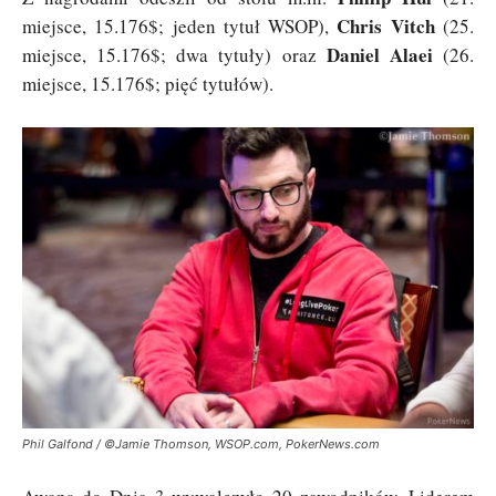
Chris Vitch
miejsce, 15.176$; jeden tytuł WSOP),
(25.
Daniel Alaei
miejsce, 15.176$; dwa tytuły) oraz
(26.
miejsce, 15.176$; pięć tytułów).
Phil Galfond / ©Jamie Thomson, WSOP.com, PokerNews.com