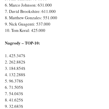
6. Marco Johnson: 631.000
7. David Brookshire: 611.000
8. Matthew Gonzales: 551.000
9. Nick Guagenti: 537.000
10. Tom Koral: 425.000
Nagrody – TOP-10:
1. 425.347$
2. 262.882$
3. 184.854$
4. 132.288$
5. 96.378$
6. 71.505$
7. 54.043$
8. 41.625$
9. 32.683$