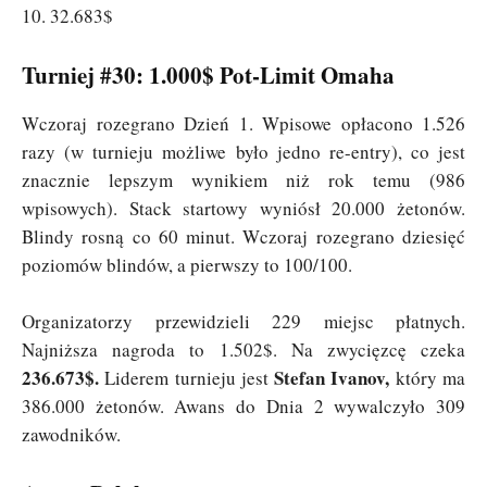
10. 32.683$
Turniej #30: 1.000$ Pot-Limit Omaha
Wczoraj rozegrano Dzień 1. Wpisowe opłacono 1.526
razy (w turnieju możliwe było jedno re-entry), co jest
znacznie lepszym wynikiem niż rok temu (986
wpisowych). Stack startowy wyniósł 20.000 żetonów.
Blindy rosną co 60 minut. Wczoraj rozegrano dziesięć
poziomów blindów, a pierwszy to 100/100.
Organizatorzy przewidzieli 229 miejsc płatnych.
Najniższa nagroda to 1.502$. Na zwycięzcę czeka
236.673$.
Stefan Ivanov,
Liderem turnieju jest
który ma
386.000 żetonów. Awans do Dnia 2 wywalczyło 309
zawodników.