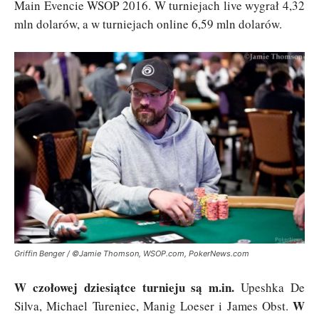
Main Evencie WSOP 2016. W turniejach live wygrał 4,32
mln dolarów, a w turniejach online 6,59 mln dolarów.
Griffin Benger / ©Jamie Thomson, WSOP.com, PokerNews.com
W czołowej dziesiątce turnieju są m.in.
Upeshka De
W
Silva, Michael Tureniec, Manig Loeser i James Obst.