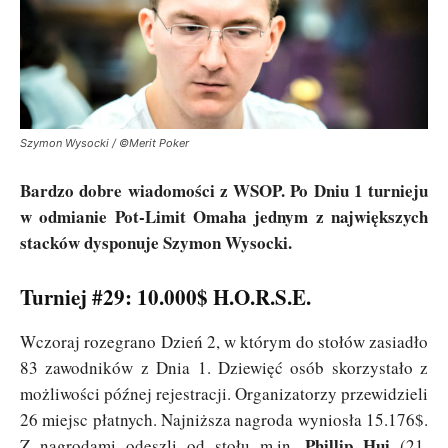
Szymon Wysocki / ©Merit Poker
Bardzo dobre wiadomości z WSOP. Po Dniu 1 turnieju
w odmianie Pot-Limit Omaha jednym z największych
stacków dysponuje Szymon Wysocki.
Turniej #29: 10.000$ H.O.R.S.E.
Wczoraj rozegrano Dzień 2, w którym do stołów zasiadło
83 zawodników z Dnia 1. Dziewięć osób skorzystało z
możliwości późnej rejestracji. Organizatorzy przewidzieli
26 miejsc płatnych. Najniższa nagroda wyniosła 15.176$.
Phillip Hui
Z nagrodami odeszli od stołu m.in.
(21.