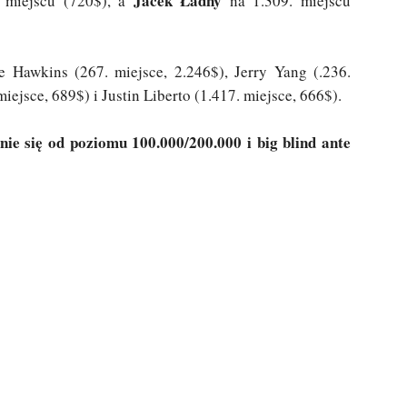
Jacek Ładny
. miejscu (720$), a
na 1.309. miejscu
 Hawkins (267. miejsce, 2.246$), Jerry Yang (.236.
ejsce, 689$) i Justin Liberto (1.417. miejsce, 666$).
ie się od poziomu 100.000/200.000 i big blind ante