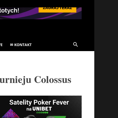
VE
✉ KONTAKT
urnieju Colossus