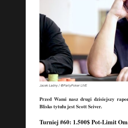
Jacek Ładny / ©PartyPoker LIVE
Przed Wami nasz drugi dzisiejszy rapo
Blisko tytułu jest Scott Seiver.
Turniej #60: 1.500$ Pot-Limit Om