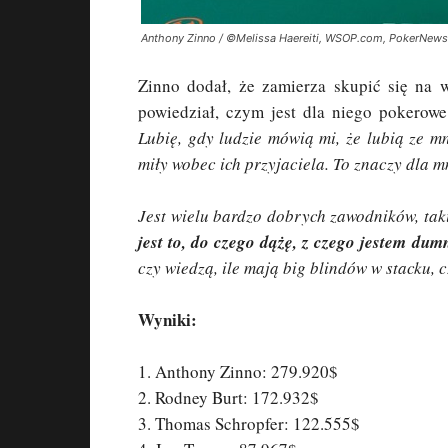
Anthony Zinno / ©Melissa Haereiti, WSOP.com, PokerNew
Zinno dodał, że zamierza skupić się na
powiedział, czym jest dla niego pokerowe
Lubię, gdy ludzie mówią mi, że lubią ze m
miły wobec ich przyjaciela. To znaczy dla m
Jest wielu bardzo dobrych zawodników, taki
jest to, do czego dążę, z czego jestem dum
czy wiedzą, ile mają big blindów w stacku, c
Wyniki:
1. Anthony Zinno: 279.920$
2. Rodney Burt: 172.932$
3. Thomas Schropfer: 122.555$