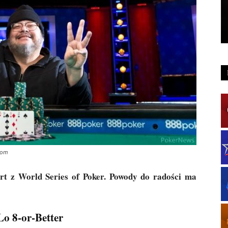
com
rt z World Series of Poker. Powody do radości ma
o 8-or-Better