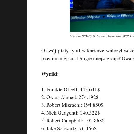
Frankie O'Dell/ ©Jamie Thomson, WSOP
O swój piaty tytuł w karierze walczył wcz
trzecim miejscu. Drugie miejsce zajął Owa
Wyniki:
1. Frankie O'Dell: 443.641$
2. Owais Ahmed: 274.192$
3. Robert Mizrachi: 194.850$
4. Nick Guagenti: 140.522$
5. Robert Campbell: 102.868$
6. Jake Schwartz: 76.456$