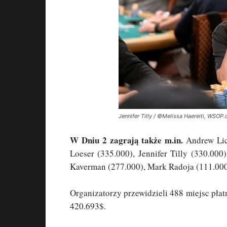
Jennifer Tilly / ©Melissa Haereiti, WSO
W Dniu 2 zagrają także m.in.
Andrew Lich
Loeser (335.000), Jennifer Tilly (330.00
Kaverman (277.000), Mark Radoja (111.000)
Organizatorzy przewidzieli 488 miejsc pła
420.693$.