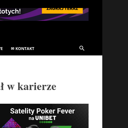
VE
✉ KONTAKT
ł w karierze