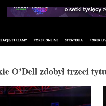
ELACJE/STREAMY
POKER ONLINE
STRATEGIA
POKER LI
 O’Dell zdobył trzeci tytu