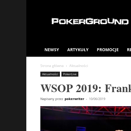
PokerGround.com
NEWSY
ARTYKUŁY
PROMOCJE
R
Strona główna
Aktualności
Aktualności
PokerLive
WSOP 2019: Frankie
Napisany przez
pokerwriter
-
10/06/2019