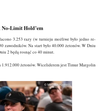
ck No-Limit Hold’em
łacono 3.253 razy (w turnieju możliwe było jedno re-
430 zawodników. Na start było 40.000 żetonów. W Dniu
Dniu 2 będą rosnąć co 40 minut.
ma 1.912.000 żetonów. Wiceliderem jest Timur Margolin