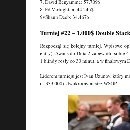
7. David Benyamine: 57.709$
8. Ed Vartughian: 44.245$
9vShaun Deeb: 34.467$
Turniej #22 – 1.000$ Double Sta
Rozpoczął się kolejny turniej. Wpisowe op
entry). Awans do Dnia 2 zapewniło sobie 
1 blindy rosły co 30 minut, a w finałowym 
Liderem turnieju jest Ivan Uzunov, który 
(1.333.000), dwukrotny mistrz WSOP.