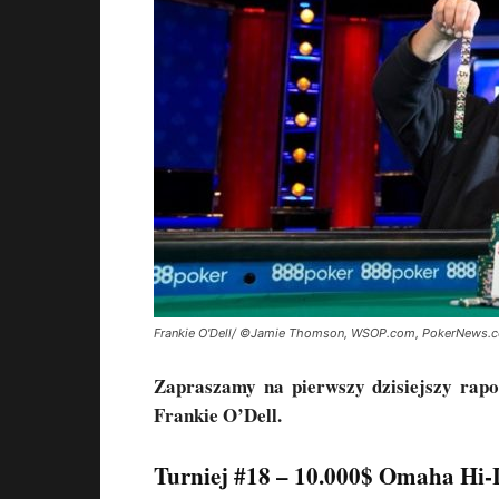
Frankie O'Dell/ ©Jamie Thomson, WSOP.com, PokerNews.
Zapraszamy na pierwszy dzisiejszy rapo
Frankie O’Dell.
Turniej #18 – 10.000$ Omaha Hi-L