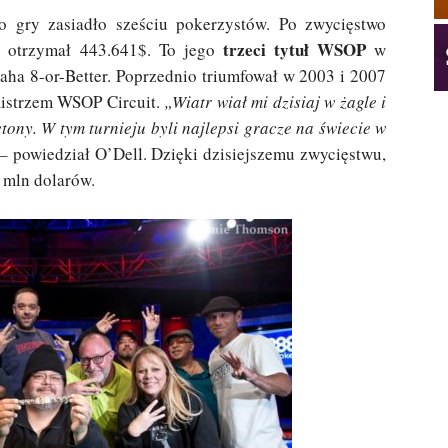
Do gry zasiadło sześciu pokerzystów. Po zwycięstwo
trzeci tytuł WSOP
 otrzymał 443.641$. To jego
w
aha 8-or-Better. Poprzednio triumfował w 2003 i 2007
mistrzem WSOP Circuit.
„Wiatr wiał mi dzisiaj w żagle i
tony. W tym turnieju byli najlepsi gracze na świecie w
 –
powiedział O’Dell. Dzięki dzisiejszemu zwycięstwu,
1 mln dolarów.