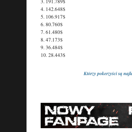
3. 191.789$
4. 142.648$
5. 106.917$
6. 80.760$
7. 61.480$
8. 47.173$
9. 36.484$
10. 28.443$
Którzy pokerzyści są najle