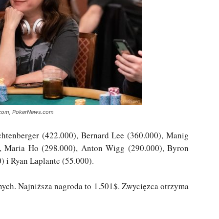
P.com, PokerNews.com
tenberger (422.000), Bernard Lee (360.000), Manig
0), Maria Ho (298.000), Anton Wigg (290.000), Byron
 i Ryan Laplante (55.000).
tnych. Najniższa nagroda to 1.501$. Zwycięzca otrzyma