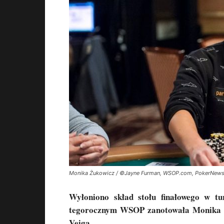
Monika Żukowicz / ©Jayne Furman, WSOP.com, PokerNew
Wyłoniono skład stołu finałowego w tu
tegorocznym WSOP zanotowała Monika Ż
Veiga.