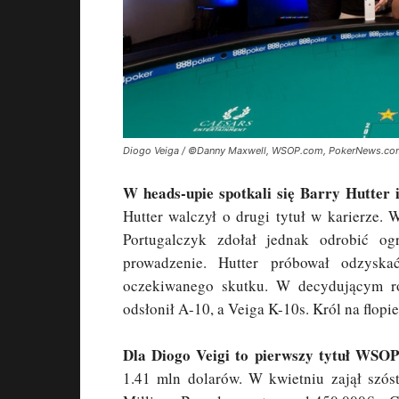
Diogo Veiga / ©Danny Maxwell, WSOP.com, PokerNews.c
W heads-upie spotkali się Barry Hutter 
Hutter walczył o drugi tytuł w karierze
Portugalczyk zdołał jednak odrobić 
prowadzenie. Hutter próbował odzyska
oczekiwanego skutku. W decydującym roz
odsłonił A-10, a Veiga K-10s. Król na flopie
Dla Diogo Veigi to pierwszy tytuł WSOP
1.41 mln dolarów. W kwietniu zajął szós