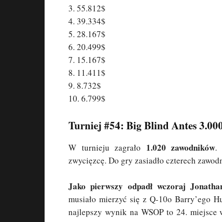
3. 55.812$
4. 39.334$
5. 28.167$
6. 20.499$
7. 15.167$
8. 11.411$
9. 8.732$
10. 6.799$
Turniej #54: Big Blind Antes 3.00
1.020 zawodników
W turnieju zagrało
.
zwycięzcę. Do gry zasiadło czterech zawod
Jako pierwszy odpadł wczoraj Jonathan
musiało mierzyć się z Q-10o Barry’ego Hu
najlepszy wynik na WSOP to 24. miejsce w