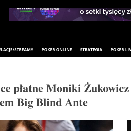
ELACJE/STREAMY
POKER ONLINE
STRATEGIA
POKER LI
e płatne Moniki Żukowicz 
zem Big Blind Ante