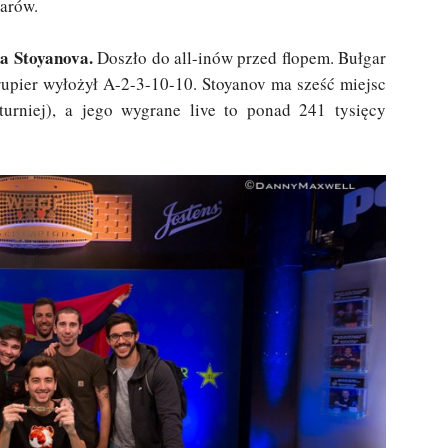
larów.
a Stoyanova.
Doszło do all-inów przed flopem. Bułgar
Krupier wyłożył A-2-3-10-10. Stoyanov ma sześć miejsc
 turniej), a jego wygrane live to ponad 241 tysięcy