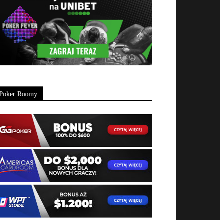
Poker Roomy