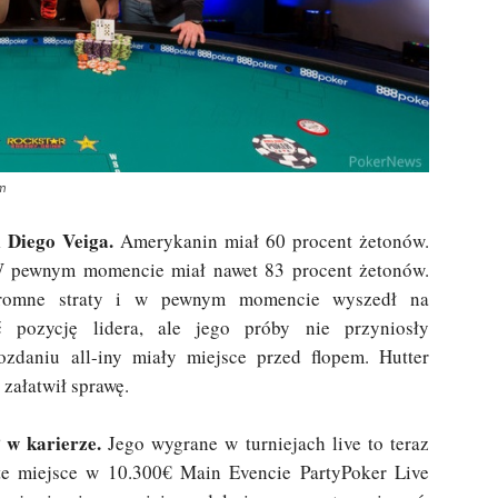
om
i Diego Veiga.
Amerykanin miał 60 procent żetonów.
. W pewnym momencie miał nawet 83 procent żetonów.
ogromne straty i w pewnym momencie wyszedł na
ć pozycję lidera, ale jego próby nie przyniosły
daniu all-iny miały miejsce przed flopem. Hutter
 załatwił sprawę.
 w karierze.
Jego wygrane w turniejach live to teraz
te miejsce w 10.300€ Main Evencie PartyPoker Live