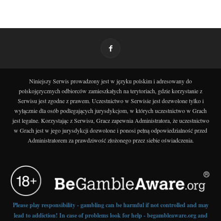
Niniejszy Serwis prowadzony jest w języku polskim i adresowany do
polskojęzycznych odbiorców zamieszkałych na terytoriach, gdzie korzystanie z
Serwisu jest zgodne z prawem. Uczestnictwo w Serwisie jest dozwolone tylko i
wyłącznie dla osób podlegających jurysdykcjom, w których uczestnictwo w Grach
jest legalne. Korzystając z Serwisu, Gracz zapewnia Administratora, że uczestnictwo
w Grach jest w jego jurysdykcji dozwolone i ponosi pełną odpowiedzialność przed
Administratorem za prawdziwość złożonego przez siebie oświadczenia.
Please play responsibility - gambling can be harmful if not controlled and may
lead to addiction! In case of problems look for help - begambleaware.org and