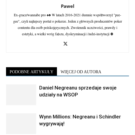
Pawel
Ex-gracz/wannabe pro ♠♣ W latach 2016-2021 dumnie współtworzył "pee-
gee", czyli najlepszy portal o pokerze. Jeden z głównych producentów poker
contentu dla osób polskojęzycznych. Zwolennik uczciwości, prawdy i
estetyki, a wielki wróg fałszu, dyskryminacji i ludzi-instytucji ⛔
PODOBNE ARTYKUŁY
WIĘCEJ OD AUTORA
Daniel Negreanu sprzedaje swoje
udziały na WSOP
Wynn Millions: Negreanu i Schindler
wygrywają!