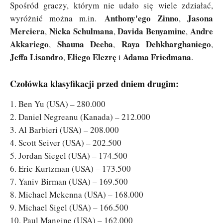
Spośród graczy, którym nie udało się wiele zdziałać,
Anthony'ego Zinno
Jasona
wyróżnić można m.in.
,
Merciera
Nicka Schulmana
Davida Benyamine
Andre
,
,
,
Akkariego
Shauna Deeba
Raya Dehkharghaniego
,
,
,
Jeffa Lisandro
Eliego Elezrę
Adama Friedmana
,
i
.
Czołówka klasyfikacji przed dniem drugim:
1. Ben Yu (USA) – 280.000
2. Daniel Negreanu (Kanada) – 212.000
3. Al Barbieri (USA) – 208.000
4. Scott Seiver (USA) – 202.500
5. Jordan Siegel (USA) – 174.500
6. Eric Kurtzman (USA) – 173.500
7. Yaniv Birman (USA) – 169.500
8. Michael Mckenna (USA) – 168.000
9. Michael Sigel (USA) – 166.500
10. Paul Mangine (USA) – 162.000