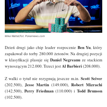
Mike Wattel/fot. Pokernews.com
Ben Yu
Dzień drugi jako chip leader rozpocznie
, który
zapakował do torby 280.000 żetonów. Na drugiej pozycji
Daniel Negreanu
w klasyfikacji plasuje się
ze stackiem
Al Barbieri
wynoszącym 212.000. Trzeci jest
(208.000).
Scott Seiver
Z walki o tytuł nie rezygnują jeszcze m.in.
Jesse Martin
Robert Mizrachi
(202.500),
(149.000),
Perry Friedman
Todd Brunson
(142.500),
(110.000) i
(102.500).