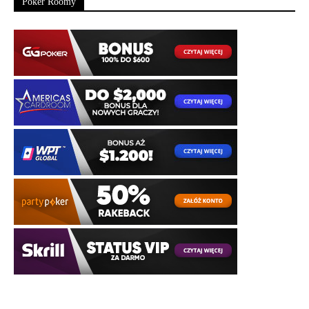
Poker Roomy