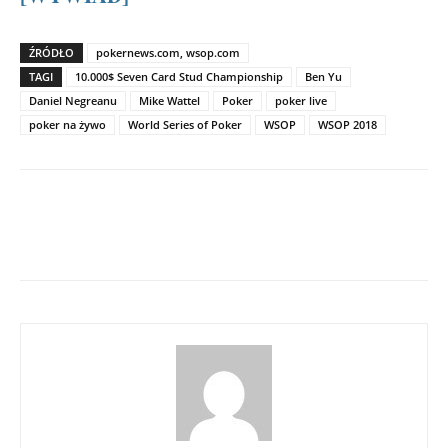
ŹRÓDŁO
pokernews.com, wsop.com
TAGI
10.000$ Seven Card Stud Championship
Ben Yu
Daniel Negreanu
Mike Wattel
Poker
poker live
poker na żywo
World Series of Poker
WSOP
WSOP 2018