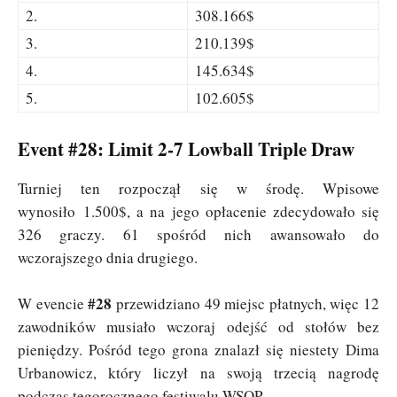
2.
308.166$
3.
210.139$
4.
145.634$
5.
102.605$
Event #28: Limit 2-7 Lowball Triple Draw
Turniej ten rozpoczął się w środę. Wpisowe
wynosiło 1.500$, a na jego opłacenie zdecydowało się
326 graczy. 61 spośród nich awansowało do
wczorajszego dnia drugiego.
#28
W evencie
przewidziano 49 miejsc płatnych, więc 12
zawodników musiało wczoraj odejść od stołów bez
pieniędzy. Pośród tego grona znalazł się niestety Dima
Urbanowicz, który liczył na swoją trzecią nagrodę
podczas tegorocznego festiwalu WSOP.