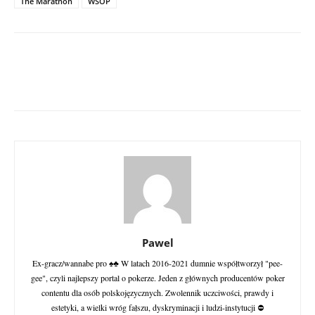
The Marathon
WSOP
Pawel
Ex-gracz/wannabe pro ♠♣ W latach 2016-2021 dumnie współtworzył "pee-
gee", czyli najlepszy portal o pokerze. Jeden z głównych producentów poker
contentu dla osób polskojęzycznych. Zwolennik uczciwości, prawdy i
estetyki, a wielki wróg fałszu, dyskryminacji i ludzi-instytucji ⛔