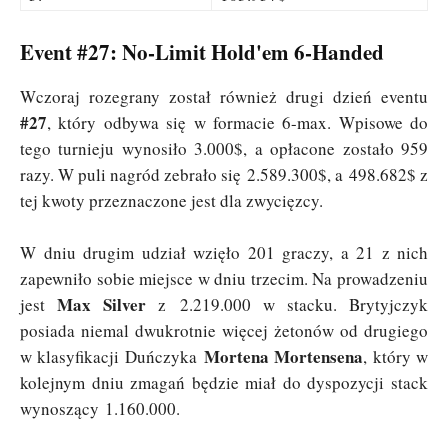
Event #27: No-Limit Hold'em 6-Handed
Wczoraj rozegrany został również drugi dzień eventu
#27
, który odbywa się w formacie 6-max. Wpisowe do
tego turnieju wynosiło 3.000$, a opłacone zostało 959
razy. W puli nagród zebrało się 2.589.300$, a 498.682$ z
tej kwoty przeznaczone jest dla zwycięzcy.
W dniu drugim udział wzięło 201 graczy, a 21 z nich
zapewniło sobie miejsce w dniu trzecim. Na prowadzeniu
Max Silver
jest
z 2.219.000 w stacku. Brytyjczyk
posiada niemal dwukrotnie więcej żetonów od drugiego
Mortena Mortensena
w klasyfikacji Duńczyka
, który w
kolejnym dniu zmagań będzie miał do dyspozycji stack
wynoszący 1.160.000.