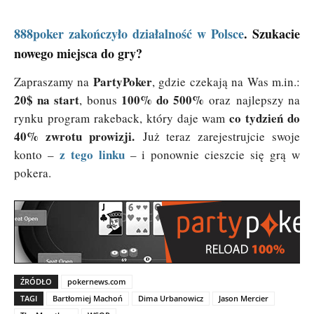
888poker zakończyło działalność w Polsce
. Szukacie
nowego miejsca do gry?
PartyPoker
Zapraszamy na
, gdzie czekają na Was m.in.:
20$ na start
100% do 500%
, bonus
oraz najlepszy na
co tydzień do
rynku program rakeback, który daje wam
40% zwrotu prowizji.
Już teraz zarejestrujcie swoje
z tego linku
konto –
– i ponownie cieszcie się grą w
pokera.
ŹRÓDŁO
pokernews.com
TAGI
Bartłomiej Machoń
Dima Urbanowicz
Jason Mercier