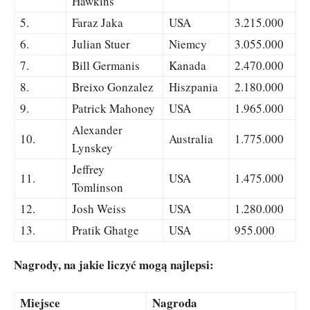
Hawkins
5.
Faraz Jaka
USA
3.215.000
6.
Julian Stuer
Niemcy
3.055.000
7.
Bill Germanis
Kanada
2.470.000
8.
Breixo Gonzalez
Hiszpania
2.180.000
9.
Patrick Mahoney
USA
1.965.000
Alexander
10.
Australia
1.775.000
Lynskey
Jeffrey
11.
USA
1.475.000
Tomlinson
12.
Josh Weiss
USA
1.280.000
13.
Pratik Ghatge
USA
955.000
Nagrody, na jakie liczyć mogą najlepsi:
Miejsce
Nagroda