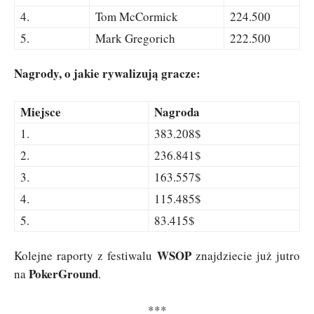
4.
Tom McCormick
224.500
5.
Mark Gregorich
222.500
Nagrody, o jakie rywalizują gracze:
Miejsce
Nagroda
1.
383.208$
2.
236.841$
3.
163.557$
4.
115.485$
5.
83.415$
WSOP
Kolejne raporty z festiwalu
znajdziecie już jutro
PokerGround
na
.
***