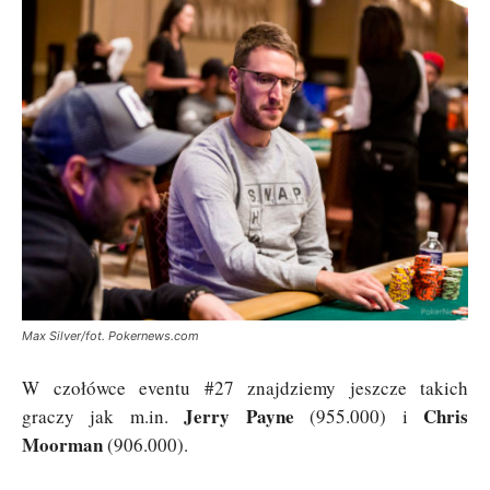
Max Silver/fot. Pokernews.com
W czołówce eventu #27 znajdziemy jeszcze takich
Jerry Payne
Chris
graczy jak m.in.
(955.000) i
Moorman
(906.000).