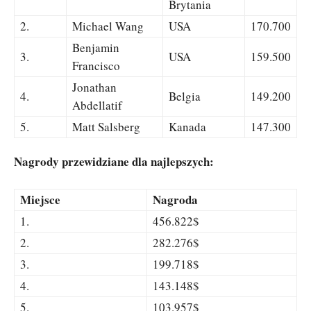
Brytania
2.
Michael Wang
USA
170.700
Benjamin
3.
USA
159.500
Francisco
Jonathan
4.
Belgia
149.200
Abdellatif
5.
Matt Salsberg
Kanada
147.300
Nagrody przewidziane dla najlepszych:
Miejsce
Nagroda
1.
456.822$
2.
282.276$
3.
199.718$
4.
143.148$
5.
103.957$