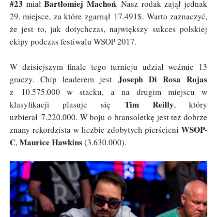
#23
Bartłomiej Machoń
miał
. Nasz rodak zajął jednak
29. miejsce, za które zgarnął 17.491$. Warto zaznaczyć,
że jest to, jak dotychczas, największy sukces polskiej
ekipy podczas festiwalu WSOP 2017.
W dzisiejszym finale tego turnieju udział weźmie 13
Joseph Di Rosa Rojas
graczy. Chip leaderem jest
z 10.575.000 w stacku, a na drugim miejscu w
Tim Reilly
klasyfikacji plasuje się
, który
uzbierał 7.220.000. W boju o bransoletkę jest też dobrze
WSOP-
znany rekordzista w liczbie zdobytych pierścieni
C
Maurice Hawkins
,
(3.630.000).