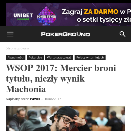
Strona główna
Aktualności
PokerLive
Warto przeczytać
Polacy w turniejach
WSOP 2017: Mercier broni
tytułu, niezły wynik
Machonia
Napisany przez
Pawel
-
16/06/2017