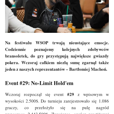
Na festiwalu WSOP trwają nieustające emocje.
Codziennie poznajemy kolejnych zdobywców
bransoletek, do gry przystępują największe gwiazdy
pokera. Wczoraj całkiem niezłą sumę zgarnął także
jeden z naszych reprezentantów – Bartłomiej Machoń.
Event #29: No-Limit Hold'em
#29
Wczoraj rozpoczął się event
z wpisowym w
wysokości 2.500$. Do turnieju zarejestrowało się 1.086
graczy, co przełożyło się na pulę nagród