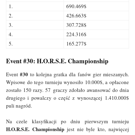
1.
690.469$
2.
426.663$
3.
307.728$
4.
224.316$
5.
165.277$
Event #30: H.O.R.S.E. Championship
#30
Event
to kolejna gratka dla fanów gier mieszanych.
Wpisowe do tego turnieju wynosiło 10.000$, a opłacone
zostało 150 razy. 57 graczy zdołało awansować do dnia
drugiego i powalczy o część z wynoszącej 1.410.000$
puli nagród.
Na czele klasyfikacji po dniu pierwszym turnieju
H.O.R.S.E. Championship
jest nie byle kto, najwięcej