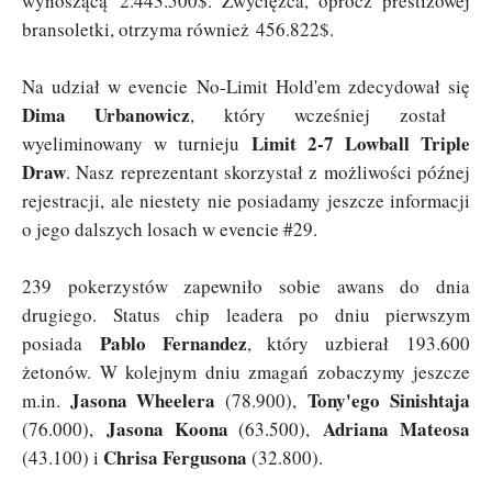
wynoszącą 2.443.500$. Zwycięzca, oprócz prestiżowej
bransoletki, otrzyma również 456.822$.
Na udział w evencie No-Limit Hold'em zdecydował się
Dima Urbanowicz
, który wcześniej został
Limit 2-7 Lowball Triple
wyeliminowany w turnieju
Draw
. Nasz reprezentant skorzystał z możliwości późnej
rejestracji, ale niestety nie posiadamy jeszcze informacji
o jego dalszych losach w evencie #29.
239 pokerzystów zapewniło sobie awans do dnia
drugiego. Status chip leadera po dniu pierwszym
Pablo Fernandez
posiada
, który uzbierał 193.600
żetonów. W kolejnym dniu zmagań zobaczymy jeszcze
Jasona Wheelera
Tony'ego Sinishtaja
m.in.
(78.900),
Jasona Koona
Adriana Mateosa
(76.000),
(63.500),
Chrisa Fergusona
(43.100) i
(32.800).