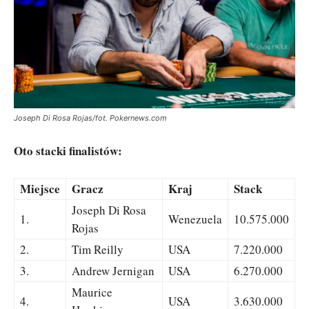
Joseph Di Rosa Rojas/fot. Pokernews.com
Oto stacki finalistów:
Miejsce
Gracz
Kraj
Stack
Joseph Di Rosa
1.
Wenezuela
10.575.000
Rojas
2.
Tim Reilly
USA
7.220.000
3.
Andrew Jernigan
USA
6.270.000
Maurice
4.
USA
3.630.000