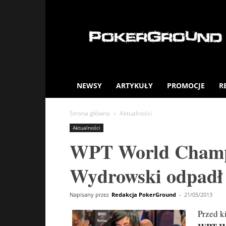
PokerGround.com
NEWSY
ARTYKUŁY
PROMOCJE
R
Strona główna
Aktualności
Aktualności
WPT World Champio
Wydrowski odpadł
Napisany przez
Redakcja PokerGround
-
21/05/2013
Przed k