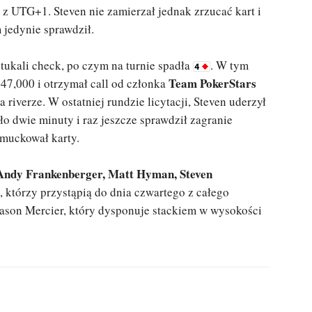
z UTG+1. Steven nie zamierzał jednak zrzucać kart i
 jedynie sprawdził.
stukali check, po czym na turnie spadła
. W tym
Team PokerStars
47,000 i otrzymał call od członka
a riverze. W ostatniej rundzie licytacji, Steven uderzył
ło dwie minuty i raz jeszcze sprawdził zagranie
zmuckował karty.
Andy Frankenberger, Matt Hyman, Steven
, którzy przystąpią do dnia czwartego z całego
Jason Mercier, który dysponuje stackiem w wysokości