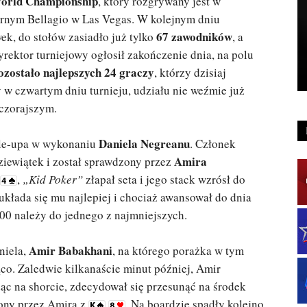
rld Championship
, który rozgrywany jest w
rnym Bellagio w Las Vegas. W kolejnym dniu
67 zawodników
ek, do stołów zasiadło już tylko
, a
yrektor turniejowy ogłosił zakończenie dnia, na polu
ozostało najlepszych 24 graczy
, którzy dzisiaj
ty w czwartym dniu turnieju, udziału nie weźmie już
wczorajszym.
Daniela Negreanu
uble-upa w wykonaniu
. Członek
Amira
dziewiątek i został sprawdzony przez
,
„Kid Poker”
złapał seta i jego stack wzrósł do
układa się mu najlepiej i chociaż awansował do dnia
00 należy do jednego z najmniejszych.
Amir Babakhani
niela,
, na którego porażka w tym
co. Zaledwie kilkanaście minut później, Amir
dąc na shorcie, zdecydował się przesunąć na środek
zony przez Amira z
. Na boardzie spadły kolejno