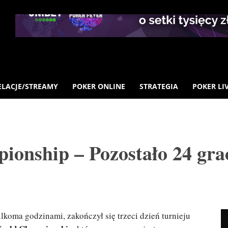
ELACJE/STREAMY
POKER ONLINE
STRATEGIA
POKER LI
nship – Pozostało 24 gra
ilkoma godzinami, zakończył się trzeci dzień turnieju