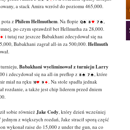
nowany, a stack Amira wzrósł do poziomu 465,000.
Philem Hellmuthem
 pota z
. Na flopie
,
emnej, po czym sprawdził bet Hellmutha za 28,000.
i tutaj raz jeszcze Babakhani zdecydował się na
Hellmuth
65,000, Babakhani zagrał all-in za 500,000.
ował.
Babakhani wyeliminował z turnieju Larry
turnieju,
00 i zdecydował się na all-in preflop z
, które
ir miał na ręku
. Na stole spadła jednak
ał rozdanie, a także jest chip liderem przed dniem
00.
Jake Cody
dził sobie również
, który dzień wcześniej
W jednym z większych rozdań, Jake stracił sporą część
don wykonał raise do 15,000 z under the gun, na co