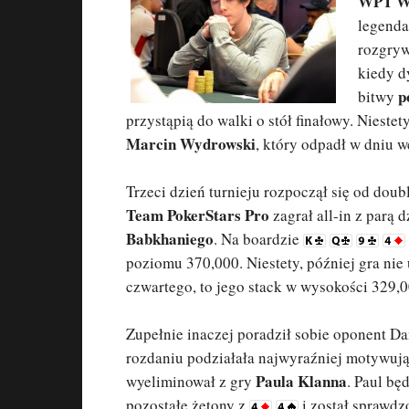
WPT Wo
legenda
rozgryw
kiedy d
p
bitwy
przystąpią do walki o stół finałowy. Nieste
Marcin Wydrowski
, który odpadł w dniu 
Trzeci dzień turnieju rozpoczął się od do
Team PokerStars Pro
zagrał all-in z parą 
Babkhaniego
. Na boardzie
poziomu 370,000. Niestety, później gra nie 
czwartego, to jego stack w wysokości 329,0
Zupełnie inaczej poradził sobie oponent Da
rozdaniu podziałała najwyraźniej motywują
Paula Klanna
wyeliminował z gry
. Paul bę
pozostałe żetony z
i został sprawd