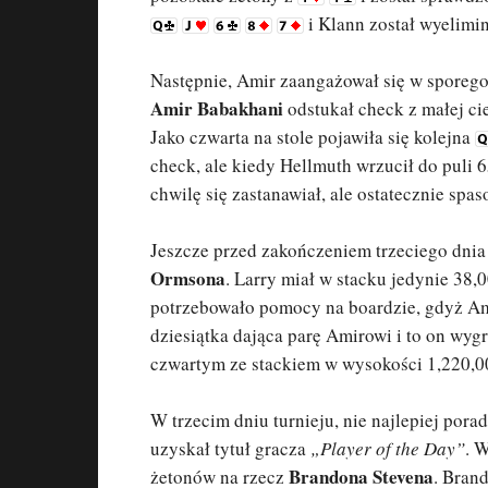
i Klann został wyelimi
Następnie, Amir zaangażował się w sporego
Amir Babakhani
odstukał check z małej ci
Jako czwarta na stole pojawiła się kolejna
check, ale kiedy Hellmuth wrzucił do puli 
chwilę się zastanawiał, ale ostatecznie spas
Jeszcze przed zakończeniem trzeciego dnia 
Ormsona
. Larry miał w stacku jedynie 38,0
potrzebowało pomocy na boardzie, gdyż Am
dziesiątka dająca parę Amirowi i to on wygr
czwartym ze stackiem w wysokości 1,220,0
W trzecim dniu turnieju, nie najlepiej pora
uzyskał tytuł gracza
„Player of the Day”
. 
Brandona Stevena
żetonów na rzecz
. Bran