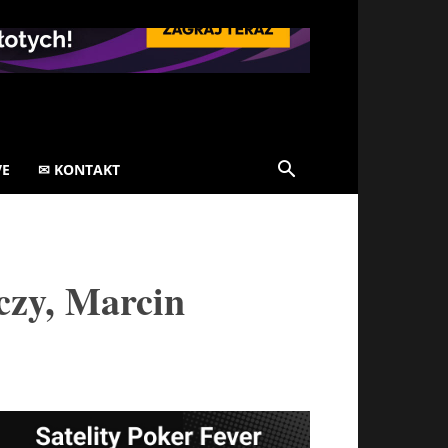
VE
✉ KONTAKT
czy, Marcin