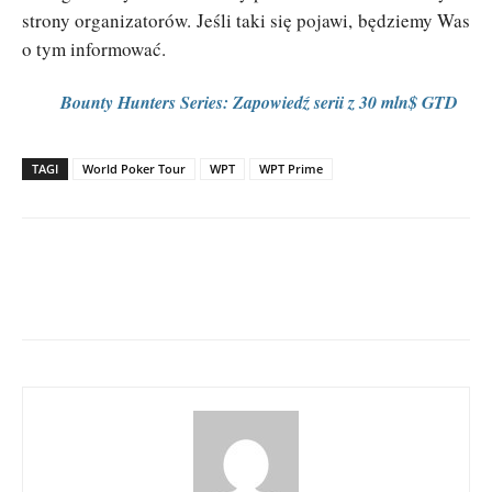
strony organizatorów. Jeśli taki się pojawi, będziemy Was
o tym informować.
Bounty Hunters Series: Zapowiedź serii z 30 mln$ GTD
TAGI
World Poker Tour
WPT
WPT Prime