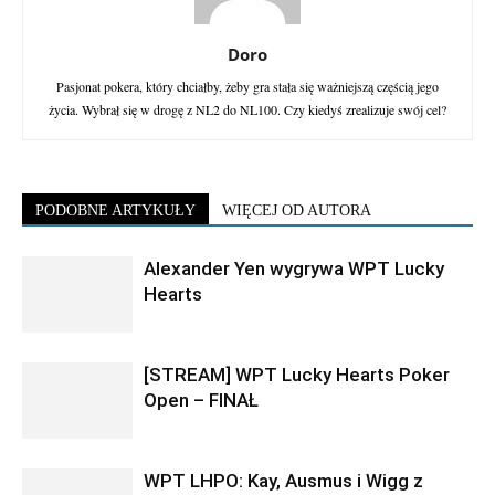
Doro
Pasjonat pokera, który chciałby, żeby gra stała się ważniejszą częścią jego
życia. Wybrał się w drogę z NL2 do NL100. Czy kiedyś zrealizuje swój cel?
PODOBNE ARTYKUŁY
WIĘCEJ OD AUTORA
Alexander Yen wygrywa WPT Lucky
Hearts
[STREAM] WPT Lucky Hearts Poker
Open – FINAŁ
WPT LHPO: Kay, Ausmus i Wigg z