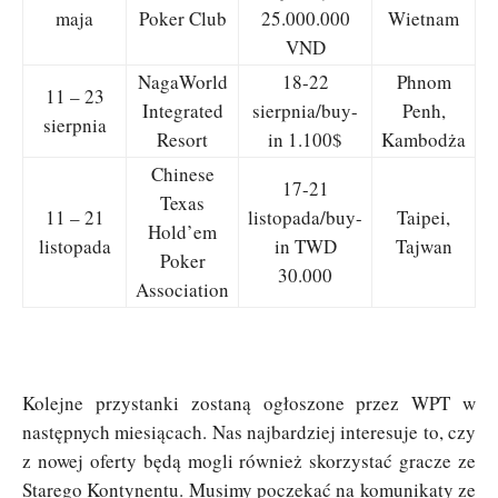
maja
Poker Club
25.000.000
Wietnam
VND
NagaWorld
18-22
Phnom
11 – 23
Integrated
sierpnia/buy-
Penh,
sierpnia
Resort
in 1.100$
Kambodża
Chinese
17-21
Texas
11 – 21
listopada/buy-
Taipei,
Hold’em
listopada
in TWD
Tajwan
Poker
30.000
Association
Kolejne przystanki zostaną ogłoszone przez WPT w
następnych miesiącach. Nas najbardziej interesuje to, czy
z nowej oferty będą mogli również skorzystać gracze ze
Starego Kontynentu. Musimy poczekać na komunikaty ze