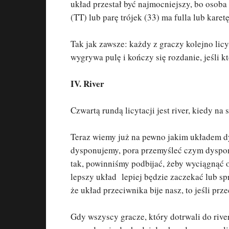
układ przestał być najmocniejszy, bo osoba 
(TT) lub parę trójek (33) ma fulla lub karet
Tak jak zawsze: każdy z graczy kolejno licyt
wygrywa pulę i kończy się rozdanie, jeśli kt
IV. River
Czwartą rundą licytacji jest river, kiedy na 
Teraz wiemy już na pewno jakim układem dy
dysponujemy, pora przemyśleć czym dysponu
tak, powinniśmy podbijać, żeby wyciągnąć o
lepszy układ lepiej będzie zaczekać lub sp
że układ przeciwnika bije nasz, to jeśli p
Gdy wszyscy gracze, który dotrwali do river