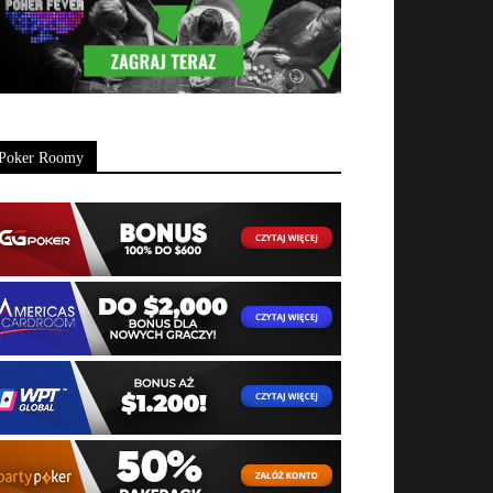
Poker Roomy