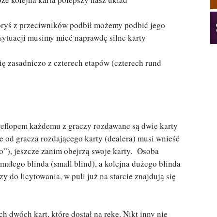
óryś z przeciwników podbił możemy podbić jego
 sytuacji musimy mieć naprawdę silne karty
ę zasadniczo z czterech etapów (czterech rund
preflopem każdemu z graczy rozdawane są dwie karty
e od gracza rozdającego karty (dealera) musi wnieść
o”), jeszcze zanim obejrzą swoje karty. Osoba
 małego blinda (small blind), a kolejna dużego blinda
zy do licytowania, w puli już na starcie znajdują się
ch dwóch kart, które dostał na rękę. Nikt inny nie