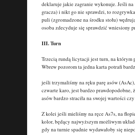
deklaruje jakie zagranie wykonuje. Jeśli na 
gracza) i nikt go nie sprawdzi, to rozgryw
puli (zgromadzone na środku stołu) wędrują
osoba zdecyduje się sprawdzić wniesiony pr
III. Turn
Trzecią rundą licytacji jest turn, na którym
Wbrew pozorom ta jedna karta potrafi bard
jeśli trzymaliśmy na ręku parę asów (AsAc), 
czwarte karo, jest bardzo prawdopodobne, ż
asów bardzo straciła na swojej wartości czy
Z kolei jeśli mieliśmy na ręce As7s, na flop
kolor, będący najwyższym możliwym układem
gdy na turnie spadnie wydawałoby się niep