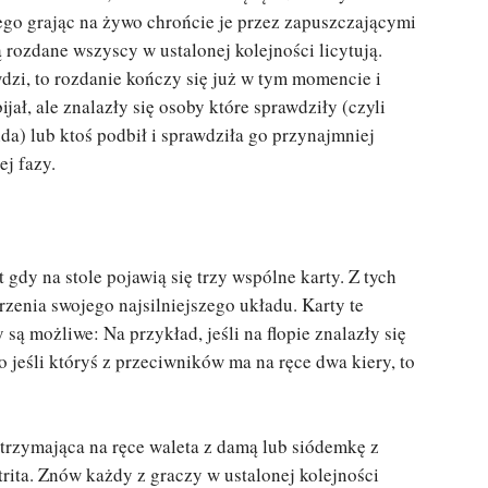
tego grając na żywo chrońcie je przez zapuszczającymi
 rozdane wszyscy w ustalonej kolejności licytują.
awdzi, to rozdanie kończy się już w tym momencie i
ijał, ale znalazły się osoby które sprawdziły (czyli
a) lub ktoś podbił i sprawdziła go przynajmniej
j fazy.
t gdy na stole pojawią się trzy wspólne karty. Z tych
zenia swojego najsilniejszego układu. Karty te
są możliwe: Na przykład, jeśli na flopie znalazły się
o jeśli któryś z przeciwników ma na ręce dwa kiery, to
ba trzymająca na ręce waleta z damą lub siódemkę z
rita. Znów każdy z graczy w ustalonej kolejności