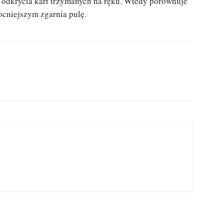
 odkrycia kart trzymanych na ręku. Wtedy porównuje
ocniejszym zgarnia pulę.