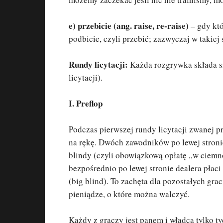
e) przebicie (ang. raise, re-raise)
– gdy kt
podbicie, czyli przebić; zazwyczaj w takiej
Rundy licytacji:
Każda rozgrywka składa si
licytacji).
I. Preflop
Podczas pierwszej rundy licytacji zwanej 
na rękę. Dwóch zawodników po lewej stroni
blindy (czyli obowiązkową opłatę „w ciemn
bezpośrednio po lewej stronie dealera płaci
(big blind). To zachęta dla pozostałych grac
pieniądze, o które można walczyć.
Każdy z graczy jest panem i władcą tylko ty