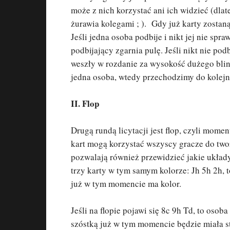
może z nich korzystać ani ich widzieć (dla
żurawia kolegami ; ). Gdy już karty zostaną
Jeśli jedna osoba podbije i nikt jej nie spr
podbijający zgarnia pulę. Jeśli nikt nie podb
weszły w rozdanie za wysokość dużego blind
jedna osoba, wtedy przechodzimy do kolejne
II. Flop
Drugą rundą licytacji jest flop, czyli momen
kart mogą korzystać wszyscy gracze do twor
pozwalają również przewidzieć jakie układy 
trzy karty w tym samym kolorze: Jh 5h 2h, t
już w tym momencie ma kolor.
Jeśli na flopie pojawi się 8c 9h Td, to oso
szóstką już w tym momencie będzie miała st