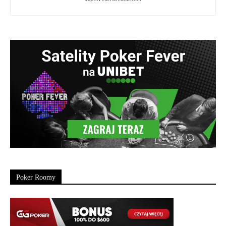
Poker Roomy