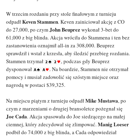
W trzecim rozdaniu przy stole finałowym z turnieju
Keven Stammen
odpadł
. Keven zainiciował akcję z CO
John Beuprez
do 27,000, po czym
wykonał 3-bet do
61,000 z big blinda. Akcja wróciła do Stammena i ten bez
zastanowienia oznajmił all-in za 308,000. Beuprez
sprawdził i wstał z krzesła, aby śledzić przebieg rozdania.
Stammen trzymał
, podczas gdy Beuprez
dysponował
. Na boardzie, Stammen nie otrzymał
pomocy i musiał zadowolić się szóstym miejsce oraz
nagrodą w postaci $39,325.
Mike Mustawa
Na miejscu piątym z turnieju odpadł
, po
czym z marzeniami o drugiej bransoletce pożegnał się
Joe Cada
. Akcja spasowała do Joe siedzącego na małej
Manig Loeser
ciemnej, który zdecydował się zlimpować.
podbił do 74,000 z big blinda, a Cada odpowiedział