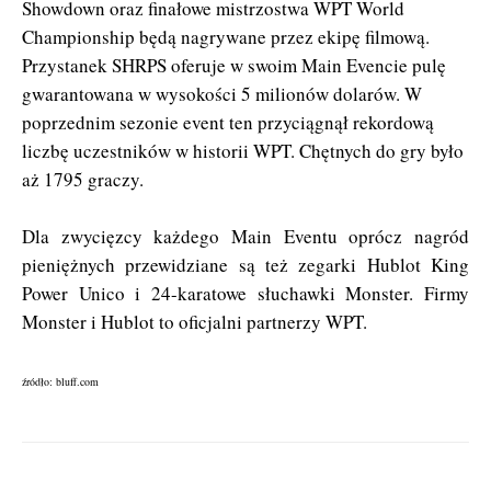
Showdown oraz finałowe mistrzostwa WPT World
Championship będą nagrywane przez ekipę filmową.
Przystanek SHRPS oferuje w swoim Main Evencie pulę
gwarantowana w wysokości 5 milionów dolarów. W
poprzednim sezonie event ten przyciągnął rekordową
liczbę uczestników w historii WPT. Chętnych do gry było
aż 1795 graczy.
Dla zwycięzcy każdego Main Eventu oprócz nagród
pieniężnych przewidziane są też zegarki Hublot King
Power Unico i 24-karatowe słuchawki Monster. Firmy
Monster i Hublot to oficjalni partnerzy WPT.
źródło: bluff.com