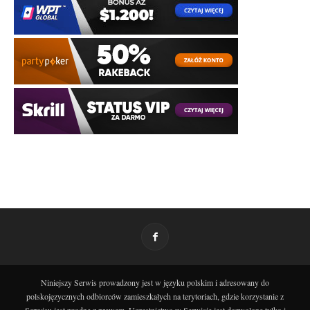
Niniejszy Serwis prowadzony jest w języku polskim i adresowany do
polskojęzycznych odbiorców zamieszkałych na terytoriach, gdzie korzystanie z