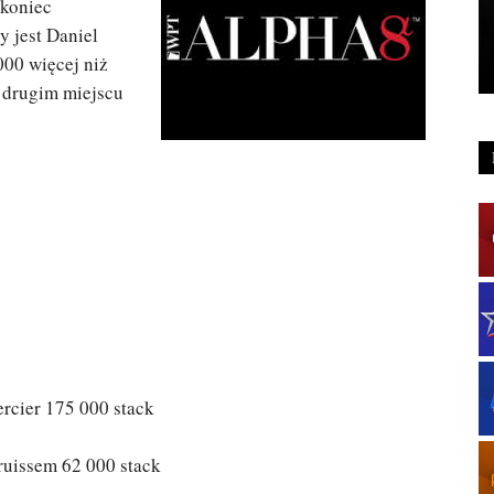
 koniec
y jest Daniel
000 więcej niż
a drugim miejscu
rcier 175 000 stack
ruissem 62 000 stack