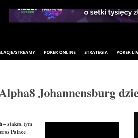
ELACJE/STREAMY
POKER ONLINE
STRATEGIA
POKER LI
Alpha8 Johannensburg dzie
h – stakes
, tym
ros Palace