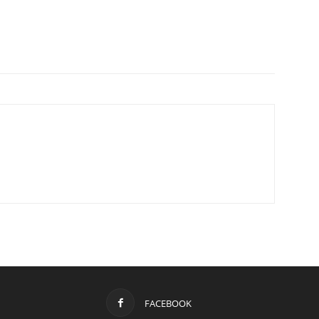
FACEBOOK