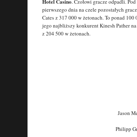
Hotel Casino
. Czołowi gracze odpadli. Pod
pierwszego dnia na czele pozostałych gracz
Cates z 317 000 w żetonach. To ponad 100 
jego najbliższy konkurent Kinesh Pather n
z 204 500 w żetonach.
Jason Me
Philipp G