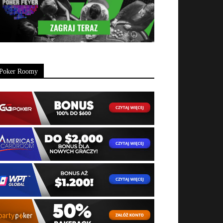
Poker Roomy