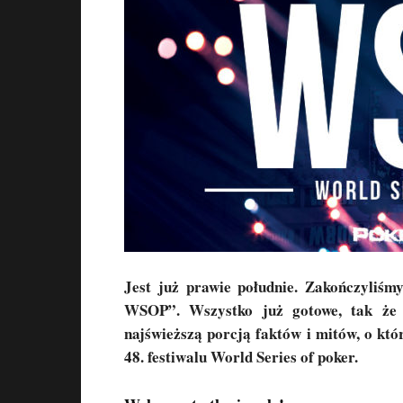
Jest już prawie południe. Zakończyliś
WSOP”. Wszystko już gotowe, tak że 
najświeższą porcją faktów i mitów, o któ
48. festiwalu World Series of poker.