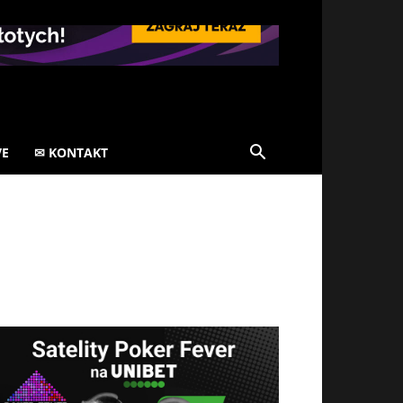
VE
✉ KONTAKT