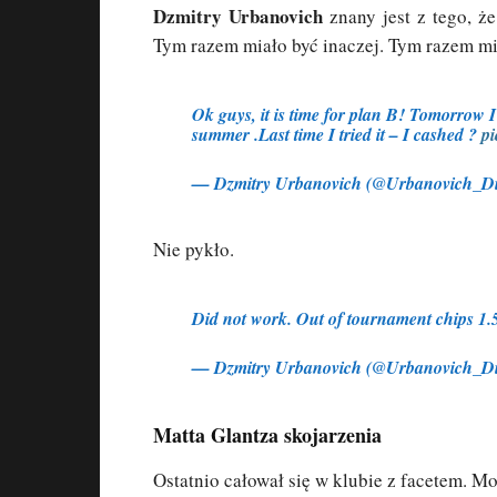
Dzmitry Urbanovich
znany jest z tego, że
Tym razem miało być inaczej. Tym razem mia
Ok guys, it is time for plan B! Tomorrow I'l
summer .Last time I tried it – I cashed ?
p
— Dzmitry Urbanovich (@Urbanovich_D
Nie pykło.
Did not work. Out of tournament chips 1.5 
— Dzmitry Urbanovich (@Urbanovich_D
Matta Glantza skojarzenia
Ostatnio całował się w klubie z facetem. M