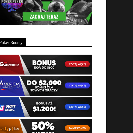
Poker Roomy