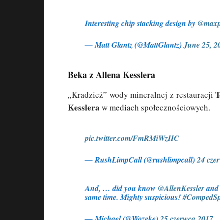
Interesting chip stacking design by
@maxpe
— Matt Glantz (@MattGlantz)
June 25, 2
Beka z Allena Kesslera
T
„Kradzież” wody mineralnej z restauracji
Kesslera
w mediach społecznościowych.
pic.twitter.com/FmRMiWzIIC
— RushLimpCall (@rushlimpcall)
24 cze
And, … did you know
@AllenKessler
and 
same time. Mighty suspicious!
#CompedSp
— Michael (@Wozeke)
25 czerwca 2017