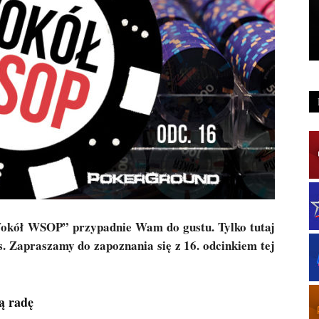
 „Wokół WSOP” przypadnie Wam do gustu. Tylko tutaj
as. Zapraszamy do zapoznania się z 16. odcinkiem tej
ą radę