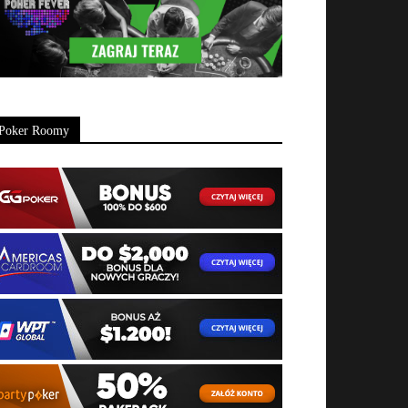
Poker Roomy