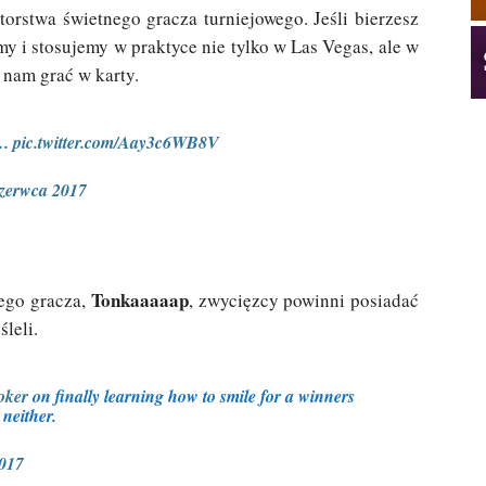
orstwa świetnego gracza turniejowego. Jeśli bierzesz
my i stosujemy w praktyce nie tylko w Las Vegas, ale w
nam grać w karty.
….
pic.twitter.com/Aay3c6WB8V
czerwca 2017
Tonkaaaaap
łego gracza,
, zwycięzcy powinni posiadać
leli.
oker
on finally learning how to smile for a winners
neither.
2017